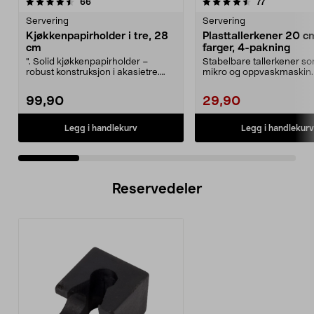
4.5 av 5 stjerner
anmeldelser
4.5 av 5 stjerner
anmeldelser
66
77
Servering
Servering
Kjøkkenpapirholder i tre, 28
Plasttallerkener 20 cm
cm
farger, 4-pakning
". Solid kjøkkenpapirholder –
Stabelbare tallerkener so
robust konstruksjon i akasietre.
mikro og oppvaskmaskin.
Kjøkkenpapirholde...
plasttallerkener ...
99,90
29,90
Legg i handlekurv
Legg i handlekurv
Reservedeler