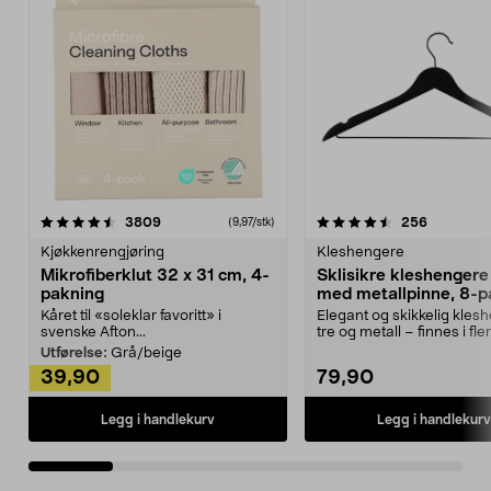
4.5av 5 stjerner
anmeldelser
4.5av 5 stjerner
anmeldels
3809
256
(9,97/stk)
Kjøkkenrengjøring
Kleshengere
Mikrofiberklut 32 x 31 cm, 4-
Sklisikre kleshengere 
pakning
med metallpinne, 8-p
Kåret til «soleklar favoritt» i
Elegant og skikkelig kles
svenske Afton...
tre og metall – finnes i fle
Kleshe...
Utførelse:
Grå/beige
39,90
79,90
Legg i handlekurv
Legg i handlekurv