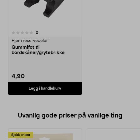
anmeldelser
0
Hjem reservedeler
Gummifot til
bordskåner/grytebrikke
4,90
Legg i handlekurv
Uvanlig gode priser på vanlige ting
Sjekk prisen