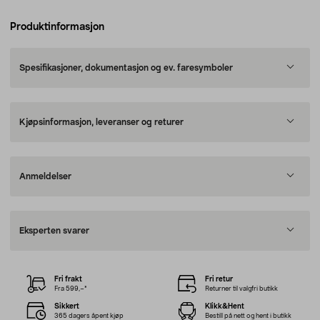
Produktinformasjon
Spesifikasjoner, dokumentasjon og ev. faresymboler
Kjøpsinformasjon, leveranser og returer
Anmeldelser
Eksperten svarer
Fri frakt
Fri retur
Fra 599,–*
Returner til valgfri butikk
Sikkert
Klikk&Hent
365 dagers åpent kjøp
Bestill på nett og hent i butikk