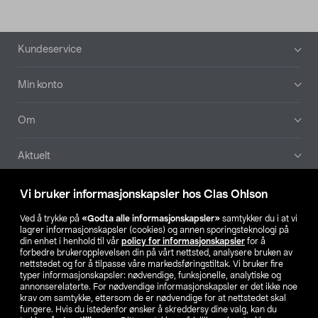
Bunntekst
Kundeservice
Min konto
Om
Aktuelt
Våre selskaper
Vi bruker informasjonskapsler hos Clas Ohlson
Ved å trykke på
«Godta alle informasjonskapsler»
samtykker du i at vi
Finn din butikk
lagrer informasjonskapsler (cookies) og annen sporingsteknologi på
din enhet i henhold til vår
policy for informasjonskapsler
for å
forbedre brukeropplevelsen din på vårt nettsted, analysere bruken av
SE
NO
FI
nettstedet og for å tilpasse våre markedsføringstiltak. Vi bruker fire
typer informasjonskapsler: nødvendige, funksjonelle, analytiske og
annonserelaterte. For nødvendige informasjonskapsler er det ikke noe
krav om samtykke, ettersom de er nødvendige for at nettstedet skal
fungere. Hvis du istedenfor ønsker å skreddersy dine valg, kan du