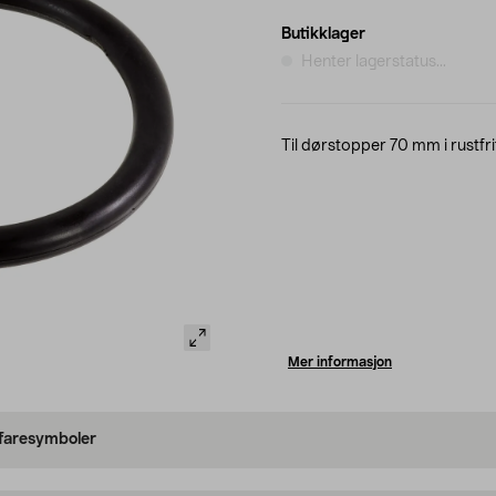
Butikklager
Henter lagerstatus...
Til dørstopper 70 mm i rustfri
Mer informasjon
 faresymboler