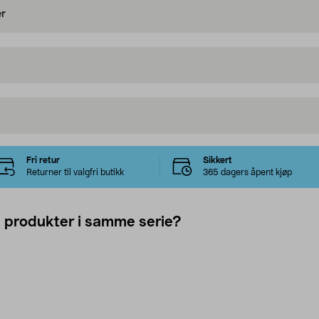
er
Fri retur
Sikkert
Returner til valgfri butikk
365 dagers åpent kjøp
e produkter i samme serie?