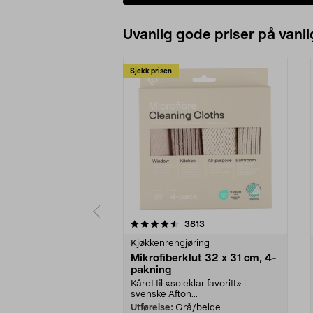
Uvanlig gode priser på vanli
Sjekk prisen
5av 5 stjerner
4.5av 5 stjerner
anmeldelser
3813
Kjøkkenrengjøring
Mikrofiberklut 32 x 31 cm, 4-
pakning
Kåret til «soleklar favoritt» i
svenske Afton...
Utførelse:
Grå/beige