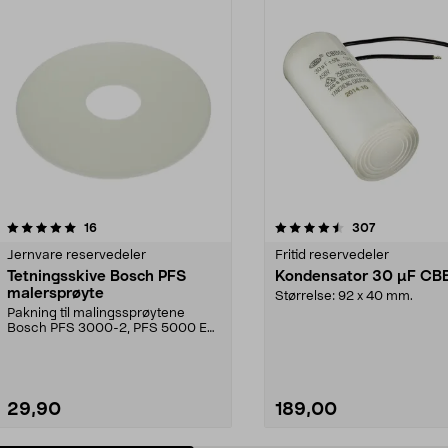
4.5 av 5 stjerner
anmeldelser
4.5 av 5 stjerner
anmeldelser
16
307
Jernvare reservedeler
Fritid reservedeler
Tetningsskive Bosch PFS
Kondensator 30 µF CB
malersprøyte
Størrelse: 92 x 40 mm.
Pakning til malingssprøytene
Bosch PFS 3000-2, PFS 5000 E
og PFS 7000.
29,90
189,00