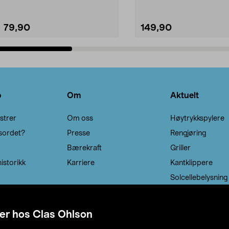
79,90
149,90
Legg i handlekurv
Legg i handlekurv
o
Om
Aktuelt
strer
Om oss
Høytrykkspylere
sordet?
Presse
Rengjøring
Bærekraft
Griller
istorikk
Karriere
Kantklippere
Solcellebelysning
er hos Clas Ohlson