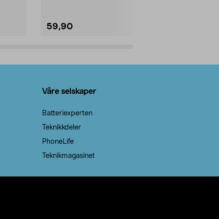
59,90
69,90
Legg i handlekurv
Legg 
Våre selskaper
Batteriexperten
Teknikkdeler
PhoneLife
Teknikmagasinet