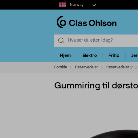
Select
Norway
market
Hjem
Elektro
Fritid
Je
Forside
Reservedeler
Reservedeler 2
Gummiring til dørs