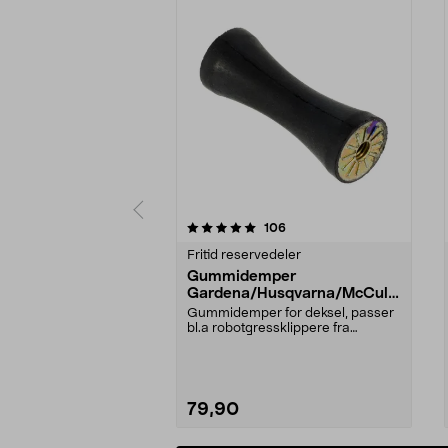
0 av 5 stjerner
5.0 av 5 stjerner
anmeldelser
106
Fritid reservedeler
Gummidemper
Gardena/Husqvarna/McCullo
ch/Flymo
Gummidemper for deksel, passer
bl.a robotgressklippere fra
Gardena, Flymo og McC...
79,90