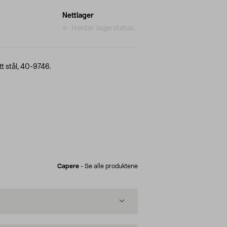
Nettlager
Henter lagerstatus...
tt stål, 40-9746.
Capere
-
Se alle produktene