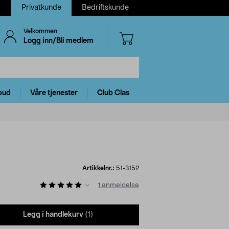
Privatkunde
Bedriftskunde
Velkommen
Logg inn/Bli medlem
bud
Våre tjenester
Club Clas
Artikkelnr.:
51-3152
1
anmeldelse
Legg i handlekurv
(1)