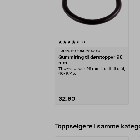
5av 5 stjerner
anmeldelser
3
Jernvare reservedeler
Gummiring til dørstopper 98
mm
Til dørstopper 98 mm i rustfritt stål,
40-9745.
32,90
Legg i handlekurv
Toppselgere i samme katego