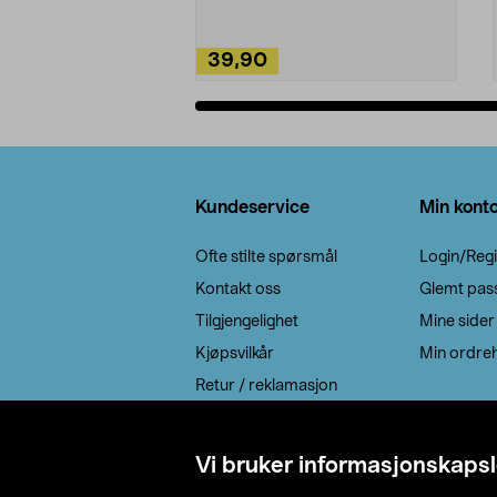
39,90
Legg i handlekurv
Bunntekst
Kundeservice
Min kont
Ofte stilte spørsmål
Login/Regi
Kontakt oss
Glemt pas
Tilgjengelighet
Mine sider
Kjøpsvilkår
Min ordreh
Retur / reklamasjon
EE-avfall
Cookie policy
Vi bruker informasjonskapsl
Leveringsalternativ