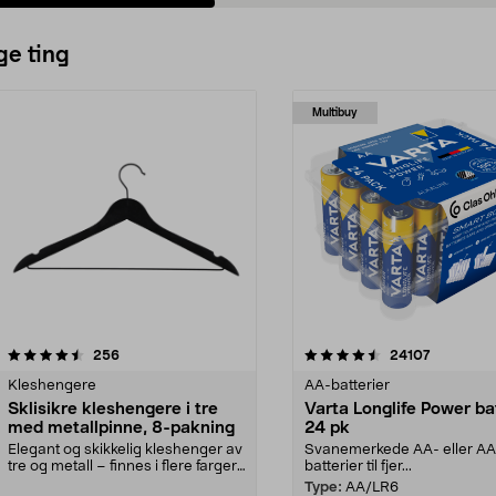
ge ting
Multibuy
4.5av 5 stjerner
anmeldelser
4.5av 5 stjerner
anmeldels
256
24107
Kleshengere
AA-batterier
Sklisikre kleshengere i tre
Varta Longlife Power ba
med metallpinne, 8-pakning
24 pk
Elegant og skikkelig kleshenger av
Svanemerkede AA- eller A
tre og metall – finnes i flere farger.
batterier til fjer...
Kleshe...
Type:
AA/LR6