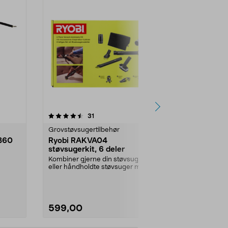
4.0 av 5 stjerner
anmeldelser
4.5
31
1
Grovstøvsugertilbehør
Jernvare res
B60
Ryobi RAKVA04
Gummifot ti
støvsugerkit, 6 deler
pakning
Kombiner gjerne din støvsuger
Leveres i set
eller håndholdte støvsuger med
størrelse, total
skaft og munnstykke...
stykker.Innven
599,00
79,00