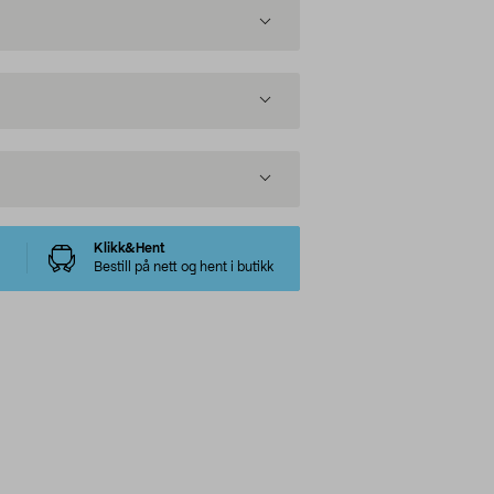
Klikk&Hent
Bestill på nett og hent i butikk