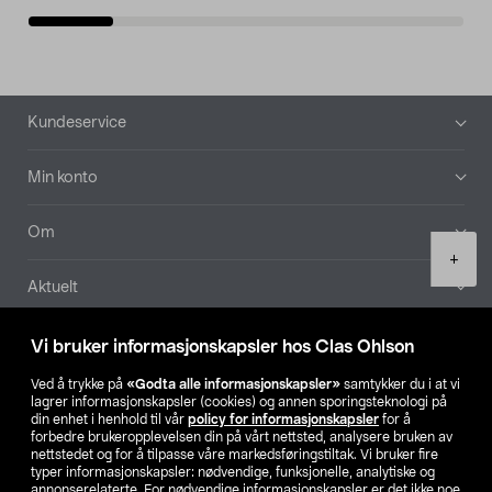
Bunntekst
Kundeservice
Min konto
Om
Product
+
quantity
Aktuelt
Våre selskaper
Vi bruker informasjonskapsler hos Clas Ohlson
Ved å trykke på
«Godta alle informasjonskapsler»
samtykker du i at vi
Finn din butikk
lagrer informasjonskapsler (cookies) og annen sporingsteknologi på
din enhet i henhold til vår
policy for informasjonskapsler
for å
forbedre brukeropplevelsen din på vårt nettsted, analysere bruken av
SE
NO
FI
nettstedet og for å tilpasse våre markedsføringstiltak. Vi bruker fire
typer informasjonskapsler: nødvendige, funksjonelle, analytiske og
annonserelaterte. For nødvendige informasjonskapsler er det ikke noe