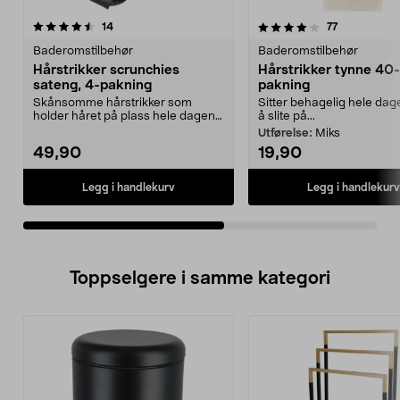
4.0av 5 stjerner
anmeldelser
4.0av 5 stjerner
anmeldelser
14
77
Baderomstilbehør
Baderomstilbehør
Hårstrikker scrunchies
Hårstrikker tynne 40-
sateng, 4-pakning
pakning
Skånsomme hårstrikker som
Sitter behagelig hele dag
holder håret på plass hele dagen.
å slite på...
Flotte sateng-hårstr...
Utførelse:
Miks
49,90
19,90
Legg i handlekurv
Legg i handlekurv
Toppselgere i samme kategori