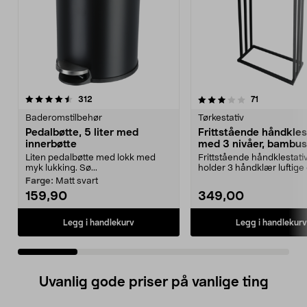
3.5 av 5 stjerner
anmeldelser
4.5 av 5 stjerner
anmeldelser
312
71
Baderomstilbehør
Tørkestativ
Pedalbøtte, 5 liter med
Frittstående håndkles
innerbøtte
med 3 nivåer, bambus
svart metall
Liten pedalbøtte med lokk med
Frittstående håndklestati
myk lukking. Sø...
holder 3 håndklær luftige 
Stabilt, gulvpl...
Farge:
Matt svart
159,90
349,00
Legg i handlekurv
Legg i handlekurv
Uvanlig gode priser på vanlige ting