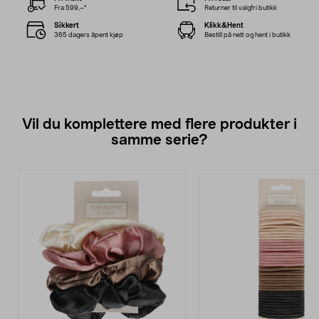
Fra 599,–*
Returner til valgfri butikk
Sikkert
Klikk&Hent
365 dagers åpent kjøp
Bestill på nett og hent i butikk
Vil du komplettere med flere produkter i
samme serie?