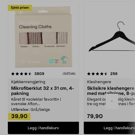
Sjekk prisen
4.5av 5 stjerner
anmeldelser
4.5av 5 stjerner
anmeldels
3809
256
(9,97/stk)
Kjøkkenrengjøring
Kleshengere
Mikrofiberklut 32 x 31 cm, 4-
Sklisikre kleshengere 
pakning
med metallpinne, 8-p
Kåret til «soleklar favoritt» i
Elegant og skikkelig kles
-
svenske Afton...
tre og metall – finnes i fle
Kleshe...
Utførelse:
Grå/beige
39,90
79,90
Legg i handlekurv
Legg i handlekurv