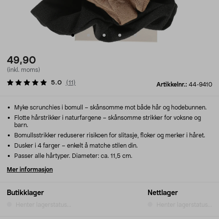
49,90
(inkl. moms)
5.0
(
11
)
Artikkelnr.:
44-9410
Myke scrunchies i bomull – skånsomme mot både hår og hodebunnen.
Flotte hårstrikker i naturfargene – skånsomme strikker for voksne og
barn.
Bomullsstrikker reduserer risikoen for slitasje, floker og merker i håret.
Dusker i 4 farger – enkelt å matche stilen din.
Passer alle hårtyper. Diameter: ca. 11,5 cm.
Mer informasjon
Butikklager
Nettlager
Henter lagerstatus...
Henter lagerstatus...