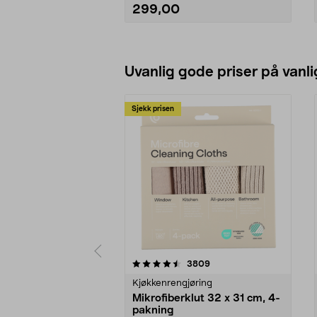
299,00
Se varianter
Uvanlig gode priser på vanli
Sjekk prisen
5av 5 stjerner
4.5av 5 stjerner
anmeldelser
3809
Kjøkkenrengjøring
Mikrofiberklut 32 x 31 cm, 4-
pakning