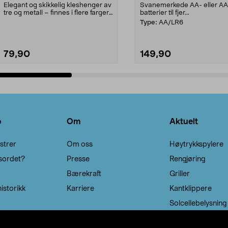
Elegant og skikkelig kleshenger av
Svanemerkede AA- eller A
tre og metall – finnes i flere farger.
batterier til fjer...
Kleshe...
Type:
AA/LR6
79,90
149,90
Legg i handlekurv
Legg i handlekurv
o
Om
Aktuelt
strer
Om oss
Høytrykkspylere
sordet?
Presse
Rengjøring
Bærekraft
Griller
istorikk
Karriere
Kantklippere
Solcellebelysning