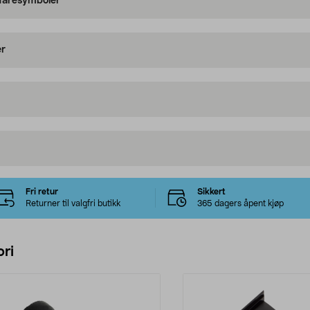
 faresymboler
er
Fri retur
Sikkert
Returner til valgfri butikk
365 dagers åpent kjøp
ri