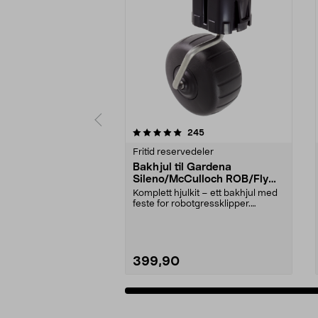
0 av 5 stjerner
5.0 av 5 stjerner
anmeldelser
245
Fritid reservedeler
Bakhjul til Gardena
Sileno/McCulloch ROB/Flymo
Easilife
Komplett hjulkit – ett bakhjul med
feste for robotgressklipper.
Bakhjul – reserv...
399,90