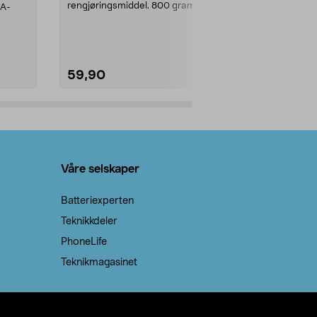
rengjøringsmiddel. 800 gram
AA-
100 % stearin
natron – til rengjøring både...
råvarer. Produ
brenner med e
59,90
69,90
Legg i handlekurv
Legg 
Våre selskaper
Batteriexperten
Teknikkdeler
PhoneLife
Teknikmagasinet