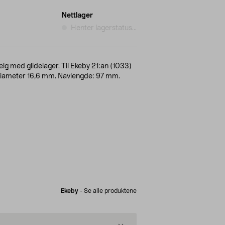
Nettlager
Henter lagerstatus...
felg med glidelager. Til Ekeby 21:an (1033)
g diameter 16,6 mm. Navlengde: 97 mm.
Ekeby
-
Se alle produktene