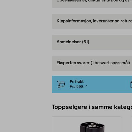
Spesifikasjoner, dokumentasjon og ev.
Kjøpsinformasjon, leveranser og retur
Anmeldelser
(61)
Eksperten svarer
(1 besvart spørsmål)
Fri frakt
Fra 599,–*
Toppselgere i samme katego