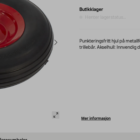
Butikklager
Henter lagerstatus...
Punkteringsfritt hjul på metall
trillebår. Akselhull: Innvendi
Mer informasjon