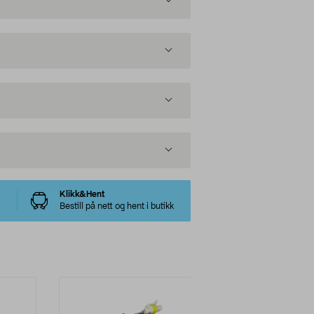
Klikk&Hent
Bestill på nett og hent i butikk