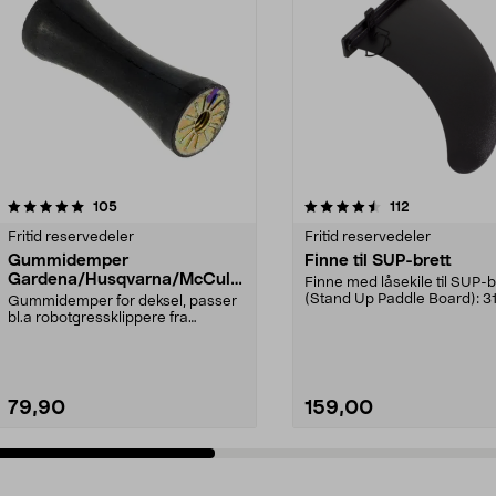
4.5 av 5 stjerner
anmeldelser
5.0 av 5 stjerner
anmeldelser
105
112
Fritid reservedeler
Fritid reservedeler
Gummidemper
Finne til SUP-brett
Gardena/Husqvarna/McCullo
Finne med låsekile til SUP-b
ch/Flymo
(Stand Up Paddle Board): 3
Gummidemper for deksel, passer
974331-2059, E11 Pa...
bl.a robotgressklippere fra
Gardena, Flymo og McC...
79,90
159,00