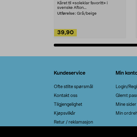
Kåret til «soleklar favoritt» i
svenske Afton...
Utførelse:
Grå/beige
39,90
Legg i handlekurv
Bunntekst
Kundeservice
Min kont
Ofte stilte spørsmål
Login/Regi
Kontakt oss
Glemt pas
Tilgjengelighet
Mine sider
Kjøpsvilkår
Min ordreh
Retur / reklamasjon
EE-avfall