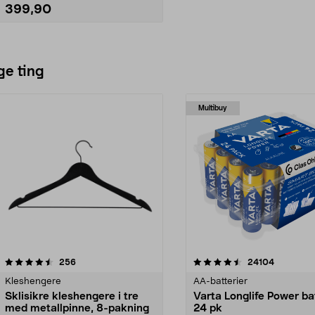
hjul.
399,90
Se varianter
ge ting
Multibuy
4.5av 5 stjerner
anmeldelser
4.5av 5 stjerner
anmeldels
256
24104
Kleshengere
AA-batterier
Sklisikre kleshengere i tre
Varta Longlife Power ba
med metallpinne, 8-pakning
24 pk