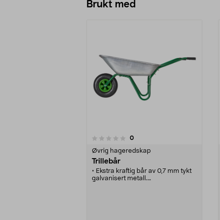
Brukt med
anmeldelser
0
0 av 5 stjerner
0.0 av 5 stjerner
Øvrig hageredskap
Trillebår
• Ekstra kraftig bår av 0,7 mm tykt
galvanisert metall.
• 60 l.