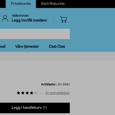
Privatkunde
Bedriftskunde
Velkommen
Logg inn/Bli medlem
bud
Våre tjenester
Club Clas
Artikkelnr.:
51-2451
61
anmeldelser
Legg i handlekurv
(1)