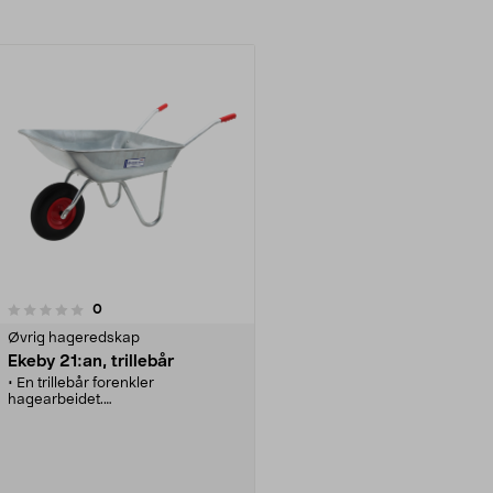
anmeldelser
0
Øvrig hageredskap
Ekeby 21:an, trillebår
• En trillebår forenkler
hagearbeidet.
• Ekeby trillebåren er til lettere
laster.
• Perfekt til f.eks. løv, gress og
ugress.
• Alltid klar til bruk - punkteringsfritt