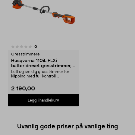
anmeldelser
0
Gresstrimmere
Husqvarna 110iL FLXi
batteridrevet gresstrimmer,
36V
Lett og smidig gresstrimmer for
klipping med full kontroll.
Husqvarna 110iL FLXi...
2 190,00
Legg i handlekurv
Uvanlig gode priser på vanlige ting