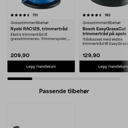
4.5 av 5 stjerner
anmeldelser
3.5 av 5 stjerner
anmeldels
731
162
Gresstrimmertilbehør
Gresstrimmertilbehør
Ryobi RAC125, trimmertråd
Bosch EasyGrassCut
trimmertråd på spole
Ekstra trimmertråd til
gresstrimmeren. Trimmerspoler, 3
Trådkasset med ekstra
stk. Passer til alle Ryo...
trimmertråd till EasyGras
EasyGrassCut 26, EasyGra
209,90
129,90
Legg i handlekurv
Legg i handlekurv
Passende tilbehør