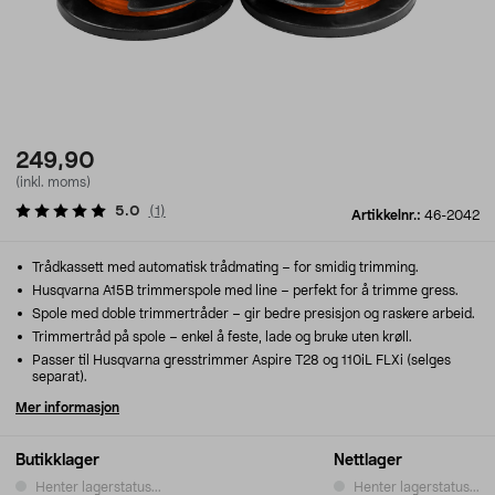
249,90
(inkl. moms)
5.0
(
1
)
Artikkelnr.:
46-2042
Trådkassett med automatisk trådmating – for smidig trimming.
Husqvarna A15B trimmerspole med line – perfekt for å trimme gress.
Spole med doble trimmertråder – gir bedre presisjon og raskere arbeid.
Trimmertråd på spole – enkel å feste, lade og bruke uten krøll.
Passer til Husqvarna gresstrimmer Aspire T28 og 110iL FLXi (selges
separat).
Mer informasjon
Butikklager
Nettlager
Henter lagerstatus...
Henter lagerstatus...