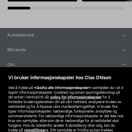
Bunntekst
Kundeservice
Min konto
Om
Vi bruker informasjonskapsler hos Clas Ohlson
Aktuelt
Ved å trykke på
«Godta alle informasjonskapsler»
samtykker du i at vi
lagrer informasjonskapsler (cookies) og annen sporingsteknologi på
Våre selskaper
din enhet i henhold til vår
policy for informasjonskapsler
for å
forbedre brukeropplevelsen din på vårt nettsted, analysere bruken av
nettstedet og for å tilpasse våre markedsføringstiltak. Vi bruker fire
Finn din butikk
typer informasjonskapsler: nødvendige, funksjonelle, analytiske og
annonserelaterte. For nødvendige informasjonskapsler er det ikke noe
krav om samtykke, ettersom de er nødvendige for at nettstedet skal
SE
NO
FI
fungere. Hvis du istedenfor ønsker å skreddersy dine valg, kan du
trykke på
«Innstillinger»
. Ditt samtykke er frivillig og kan trekkes