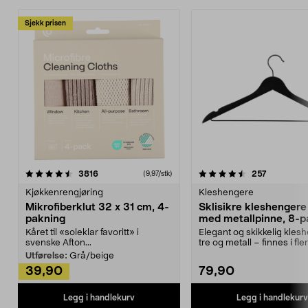
Sjekk prisen
4.5av 5 stjerner
anmeldelser
4.5av 5 stjerner
anmeldels
3816
257
(9,97/stk)
Kjøkkenrengjøring
Kleshengere
Mikrofiberklut 32 x 31 cm, 4-
Sklisikre kleshengere 
pakning
med metallpinne, 8-p
Kåret til «soleklar favoritt» i
Elegant og skikkelig kles
svenske Afton...
tre og metall – finnes i fle
Kleshe...
Utførelse:
Grå/beige
39,90
79,90
Legg i handlekurv
Legg i handlekurv