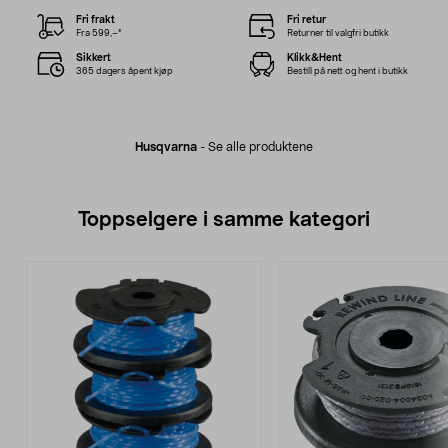
Fri frakt
Fri retur
Fra 599,–*
Returner til valgfri butikk
Sikkert
Klikk&Hent
365 dagers åpent kjøp
Bestill på nett og hent i butikk
Husqvarna
-
Se alle produktene
Toppselgere i samme kategori