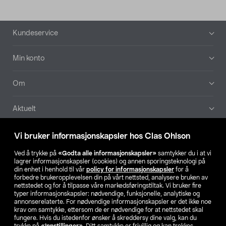
Bunntekst
Kundeservice
Min konto
Om
Aktuelt
Våre selskaper
Vi bruker informasjonskapsler hos Clas Ohlson
Ved å trykke på
«Godta alle informasjonskapsler»
samtykker du i at vi
Finn din butikk
lagrer informasjonskapsler (cookies) og annen sporingsteknologi på
din enhet i henhold til vår
policy for informasjonskapsler
for å
forbedre brukeropplevelsen din på vårt nettsted, analysere bruken av
SE
NO
FI
nettstedet og for å tilpasse våre markedsføringstiltak. Vi bruker fire
typer informasjonskapsler: nødvendige, funksjonelle, analytiske og
annonserelaterte. For nødvendige informasjonskapsler er det ikke noe
krav om samtykke, ettersom de er nødvendige for at nettstedet skal
fungere. Hvis du istedenfor ønsker å skreddersy dine valg, kan du