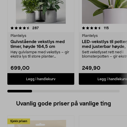
4.5 av 5 stjerner
anmeldelser
5.0 av 5 stjerner
anmeldelse
287
115
Plantelys
Plantelys
Gulvstående vekstlys med
LED-vekstlys til potter
timer, høyde 164,5 cm
med justerbar høyde, 
Høy gulvlampe med vekstlys – gir
Sett vekstlyset rett ned i
ekstra lys til store planter
blomsterpotten – gir ekstr
innendørs (IP20). ...
innendørs. Teleskopis...
699,00
249,90
Legg i handlekurv
Legg i handlekurv
Uvanlig gode priser på vanlige ting
Sjekk prisen