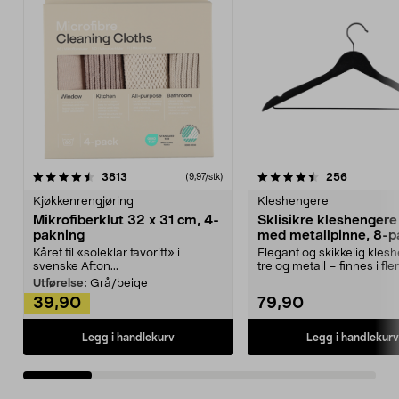
4.5av 5 stjerner
anmeldelser
4.5av 5 stjerner
anmeldels
3813
256
(9,97/stk)
Kjøkkenrengjøring
Kleshengere
Mikrofiberklut 32 x 31 cm, 4-
Sklisikre kleshengere 
pakning
med metallpinne, 8-p
Kåret til «soleklar favoritt» i
Elegant og skikkelig kles
svenske Afton...
tre og metall – finnes i fle
Kleshe...
Utførelse:
Grå/beige
39,90
79,90
Legg i handlekurv
Legg i handlekurv