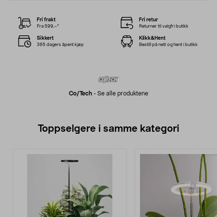
Fri frakt
Fri retur
Fra 599,–*
Returner til valgfri butikk
Sikkert
Klikk&Hent
365 dagers åpent kjøp
Bestill på nett og hent i butikk
Co/tech
-
Se alle produktene
Toppselgere i samme kategori