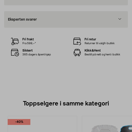
Eksperten svarer
Fri frakt
Fri retur
Fra 599,–*
Returner til valgfri butikk
Sikkert
Klikk&Hent
365 dagers åpent kjøp
Bestill på nett og hent i butikk
Toppselgere i samme kategori
-40%