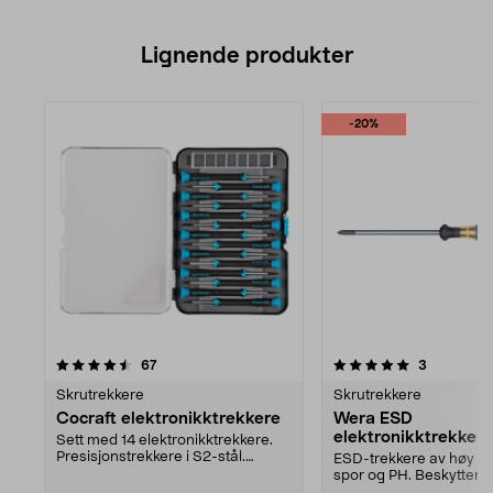
Lignende produkter
-20%
5.0av 5 stjerner
anmeldelser
anmeldels
67
3
Skrutrekkere
Skrutrekkere
Cocraft elektronikktrekkere
Wera ESD
elektronikktrekkere
Sett med 14 elektronikktrekkere.
Presisjonstrekkere i S2-stål.
ESD-trekkere av høy kva
Roterende topp - ...
spor og PH. Beskytter 
elektronikk mot st...