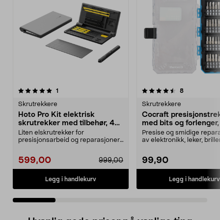
4.5 av 5 stjerner
anmeldelser
5.0 av 5 stjerner
anmeldelser
1
8
Skrutrekkere
Skrutrekkere
Hoto Pro Kit elektrisk
Cocraft presisjonstre
skrutrekker med tilbehør, 48
med bits og forlenger,
deler
deler
Liten elskrutrekker for
Presise og smidige repar
presisjonsarbeid og reparasjoner.
av elektronikk, leker, brill
Hoto Pro Kit – elektri...
mer. Cocraft ...
599,00
99,90
999,00
Legg i handlekurv
Legg i handlekurv