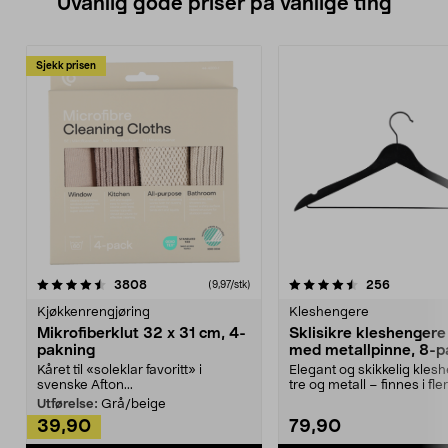
Uvanlig gode priser på vanlige ting
Sjekk prisen
4.5av 5 stjerner
anmeldelser
4.5av 5 stjerner
anmeldels
3808
256
(9,97/stk)
Kjøkkenrengjøring
Kleshengere
Mikrofiberklut 32 x 31 cm, 4-
Sklisikre kleshengere 
pakning
med metallpinne, 8-p
Kåret til «soleklar favoritt» i
Elegant og skikkelig kles
svenske Afton...
tre og metall – finnes i fle
Kleshe...
Utførelse:
Grå/beige
39,90
79,90