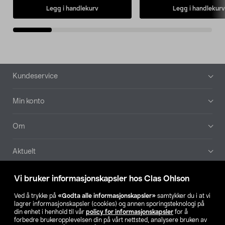
Legg i handlekurv
Legg i handlekurv
Bunntekst
Kundeservice
Min konto
Om
Aktuelt
Våre selskaper
Vi bruker informasjonskapsler hos Clas Ohlson
Ved å trykke på
«Godta alle informasjonskapsler»
samtykker du i at vi
Finn din butikk
lagrer informasjonskapsler (cookies) og annen sporingsteknologi på
din enhet i henhold til vår
policy for informasjonskapsler
for å
forbedre brukeropplevelsen din på vårt nettsted, analysere bruken av