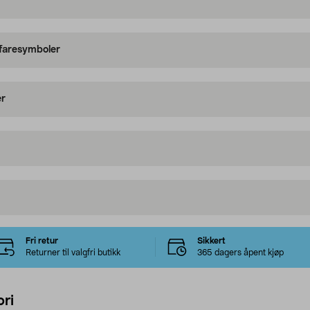
 faresymboler
er
Fri retur
Sikkert
Returner til valgfri butikk
365 dagers åpent kjøp
ri