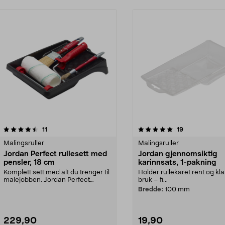
5.0 av 5 stjerner
anmeldelser
4.5 av 5 stjerner
anmeldelser
11
19
Malingsruller
Malingsruller
Jordan Perfect rullesett med
Jordan gjennomsiktig
pensler, 18 cm
karinnsats, 1-pakning
Komplett sett med alt du trenger til
Holder rullekaret rent og klart
malejobben. Jordan Perfect
bruk – fi...
startpakke på 18...
Bredde:
100 mm
229,90
19,90