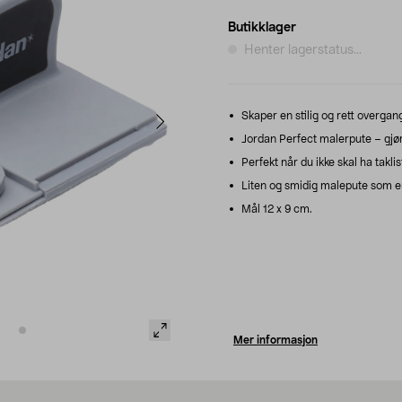
Butikklager
Henter lagerstatus...
Skaper en stilig og rett overgan
Jordan Perfect malerpute – gjør d
Perfekt når du ikke skal ha taklis
Liten og smidig malepute som er 
Mål 12 x 9 cm.
Mer informasjon