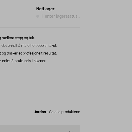
Nettlager
Henter lagerstatus...
g mellom vegg og tak.
et enkelt å male helt opp til taket.
t og ønsker et profesjonelt resultat.
enkel å bruke selv i hjørner.
Jordan
-
Se alle produktene