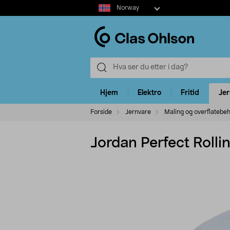
Select
Norway
market
Hjem
Elektro
Fritid
Je
Forside
Jernvare
Maling og overflatebe
Jordan Perfect Rolli