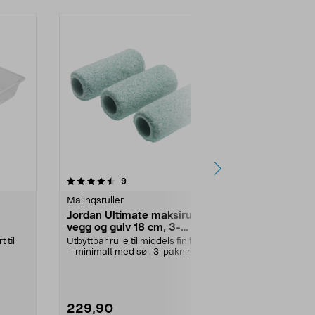
4.5 av 5 stjerner
anmeldelser
4.5
9
4
Malingsruller
Malingsruller
Jordan Ultimate maksirulle til
Jordan Perf
vegg og gulv 18 cm, 3-
til møbler o
pakning
 til
Utbyttbar rulle til middels fin finish
Malerulle som
– minimalt med søl. 3-pakning.
for å gi ekstra 
Jordan Ult...
Perfect mi...
229,90
89,90