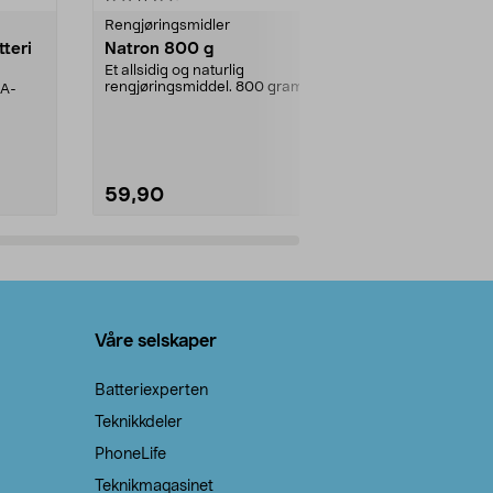
Rengjøringsmidler
Levende lys
tteri
Natron 800 g
Telys steari
prosent ste
Et allsidig og naturlig
rengjøringsmiddel. 800 gram
AA-
100 % stearin
natron – til rengjøring både...
råvarer. Produ
brenner med e
59,90
69,90
Legg i handlekurv
Legg 
Våre selskaper
Batteriexperten
Teknikkdeler
PhoneLife
Teknikmagasinet