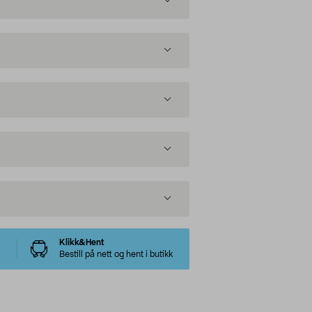
Klikk&Hent
Bestill på nett og hent i butikk