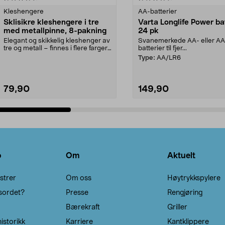
Kleshengere
AA-batterier
Sklisikre kleshengere i tre
Varta Longlife Power ba
med metallpinne, 8-pakning
24 pk
Elegant og skikkelig kleshenger av
Svanemerkede AA- eller A
tre og metall – finnes i flere farger.
batterier til fjer...
Kleshe...
Type:
AA/LR6
79,90
149,90
Legg i handlekurv
Legg i handlekurv
o
Om
Aktuelt
strer
Om oss
Høytrykkspylere
sordet?
Presse
Rengjøring
Bærekraft
Griller
istorikk
Karriere
Kantklippere