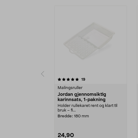
0 av 5 stjerner
4.5 av 5 stjerner
anmeldelser
19
Malingsruller
Jordan gjennomsiktig
karinnsats, 1-pakning
Holder rullekaret rent og klart til
bruk – fi...
Bredde:
180 mm
24,90