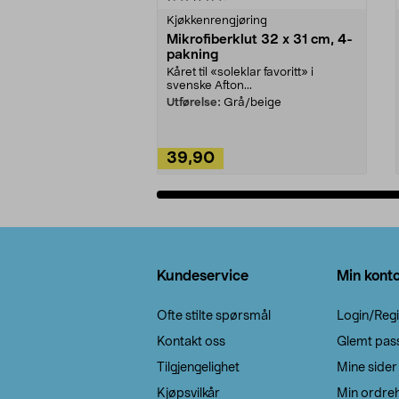
Kjøkkenrengjøring
Mikrofiberklut 32 x 31 cm, 4-
pakning
Kåret til «soleklar favoritt» i
svenske Afton...
Utførelse:
Grå/beige
39,90
Legg i handlekurv
Bunntekst
Kundeservice
Min kont
Ofte stilte spørsmål
Login/Regi
Kontakt oss
Glemt pas
Tilgjengelighet
Mine sider
Kjøpsvilkår
Min ordreh