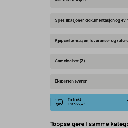
Mer informasjon
Spesifikasjoner, dokumentasjon og ev.
Kjøpsinformasjon, leveranser og retur
Anmeldelser
(3)
Eksperten svarer
Fri frakt
Fra 599,–*
Toppselgere i samme katego