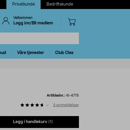
Privatkunde
Bedriftskunde
Velkommen
Logg inn/Bli medlem
bud
Våre tjenester
Club Clas
Artikkelnr.:
41-4775
3
anmeldelser
Legg i handlekurv
(1)