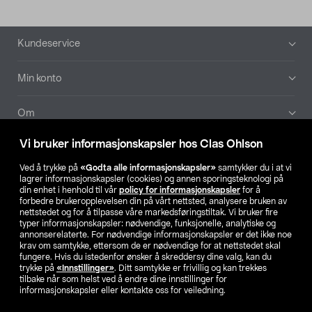
Bunntekst
Kundeservice
Min konto
Om
Vi bruker informasjonskapsler hos Clas Ohlson
Aktuelt
Ved å trykke på
«Godta alle informasjonskapsler»
samtykker du i at vi
lagrer informasjonskapsler (cookies) og annen sporingsteknologi på
Våre selskaper
din enhet i henhold til vår
policy for informasjonskapsler
for å
forbedre brukeropplevelsen din på vårt nettsted, analysere bruken av
nettstedet og for å tilpasse våre markedsføringstiltak. Vi bruker fire
Finn din butikk
typer informasjonskapsler: nødvendige, funksjonelle, analytiske og
annonserelaterte. For nødvendige informasjonskapsler er det ikke noe
krav om samtykke, ettersom de er nødvendige for at nettstedet skal
SE
NO
FI
fungere. Hvis du istedenfor ønsker å skreddersy dine valg, kan du
trykke på
«Innstillinger»
. Ditt samtykke er frivillig og kan trekkes
tilbake når som helst ved å endre dine innstillinger for
informasjonskapsler eller kontakte oss for veiledning.