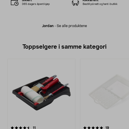
Sikkert
Klikk&Hent
365 dagers åpent kjøp
Bestill på nett og hent i butikk
Jordan
-
Se alle produktene
Toppselgere i samme kategori
5.0 av 5 stjerner
anmeldelser
5.0 av 5 stjerner
anmeldelse
11
19