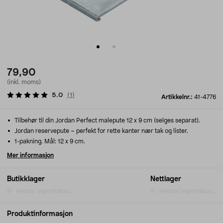
79,90
(inkl. moms)
5.0
(
1
)
Artikkelnr.:
41-4776
Tilbehør til din Jordan Perfect malepute 12 x 9 cm (selges separat).
Jordan reservepute – perfekt for rette kanter nær tak og lister.
1-pakning. Mål: 12 x 9 cm.
Mer informasjon
Butikklager
Nettlager
Henter lagerstatus...
Henter lagerstatus...
Produktinformasjon