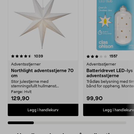
3.0 av 5 stjerner
anmeldelser
4.5 av 5 stjerner
anmeldel
1039
1557
Adventsstjerner
Adventsstjerner
Northlight adventsstjerne 70
Batteridrevet LED-lys t
cm
adventsstjerne
Stor julestjerne med
Trådløs belysning med ti
stemningsfullt hullmønst...
bånd for oppheng. Monte
batteridrevne lyskil...
Farge:
Hvit
129,90
99,90
Legg i handlekurv
Legg i handlekurv