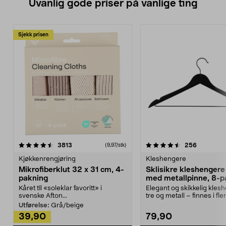
Uvanlig gode priser på vanlige ting
Sjekk prisen
4.5av 5 stjerner
anmeldelser
4.5av 5 stjerner
anmeldels
3813
256
(9,97/stk)
Kjøkkenrengjøring
Kleshengere
Mikrofiberklut 32 x 31 cm, 4-
Sklisikre kleshengere 
pakning
med metallpinne, 8-p
Kåret til «soleklar favoritt» i
Elegant og skikkelig kles
svenske Afton...
tre og metall – finnes i fle
Kleshe...
Utførelse:
Grå/beige
39,90
79,90