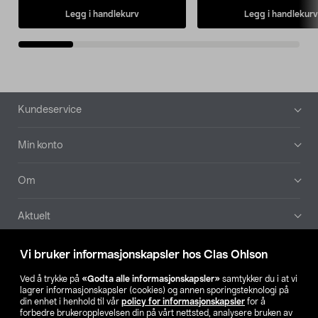
Legg i handlekurv
Legg i handlekurv
Bunntekst
Kundeservice
Min konto
Om
Aktuelt
Våre selskaper
Vi bruker informasjonskapsler hos Clas Ohlson
Ved å trykke på
«Godta alle informasjonskapsler»
samtykker du i at vi
Finn din butikk
lagrer informasjonskapsler (cookies) og annen sporingsteknologi på
din enhet i henhold til vår
policy for informasjonskapsler
for å
forbedre brukeropplevelsen din på vårt nettsted, analysere bruken av