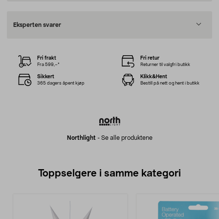
Eksperten svarer
Fri frakt
Fri retur
Fra 599,–*
Returner til valgfri butikk
Sikkert
Klikk&Hent
365 dagers åpent kjøp
Bestill på nett og hent i butikk
Northlight
-
Se alle produktene
Toppselgere i samme kategori