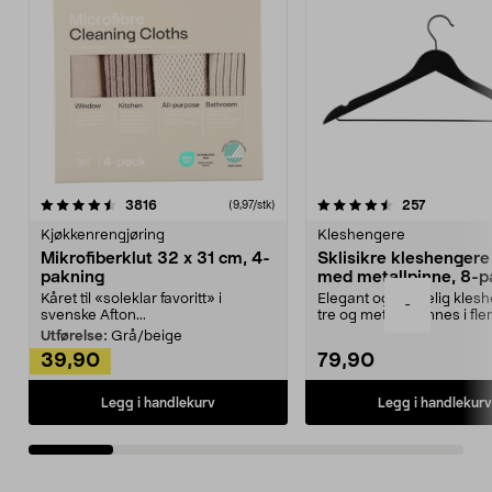
4.5av 5 stjerner
anmeldelser
4.5av 5 stjerner
anmeldels
3816
257
(9,97/stk)
Kjøkkenrengjøring
Kleshengere
Mikrofiberklut 32 x 31 cm, 4-
Sklisikre kleshengere 
pakning
med metallpinne, 8-p
Kåret til «soleklar favoritt» i
Elegant og skikkelig kles
-
svenske Afton...
tre og metall – finnes i fle
Kleshe...
Utførelse:
Grå/beige
39,90
79,90
Legg i handlekurv
Legg i handlekurv