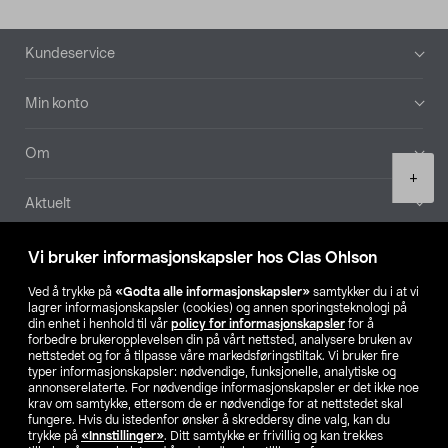
Bunntekst
Kundeservice
Min konto
Om
Product
+
quantity
Aktuelt
Våre selskaper
Vi bruker informasjonskapsler hos Clas Ohlson
Ved å trykke på
«Godta alle informasjonskapsler»
samtykker du i at vi
Finn din butikk
lagrer informasjonskapsler (cookies) og annen sporingsteknologi på
din enhet i henhold til vår
policy for informasjonskapsler
for å
forbedre brukeropplevelsen din på vårt nettsted, analysere bruken av
SE
NO
FI
nettstedet og for å tilpasse våre markedsføringstiltak. Vi bruker fire
typer informasjonskapsler: nødvendige, funksjonelle, analytiske og
annonserelaterte. For nødvendige informasjonskapsler er det ikke noe
krav om samtykke, ettersom de er nødvendige for at nettstedet skal
fungere. Hvis du istedenfor ønsker å skreddersy dine valg, kan du
trykke på
«Innstillinger»
. Ditt samtykke er frivillig og kan trekkes