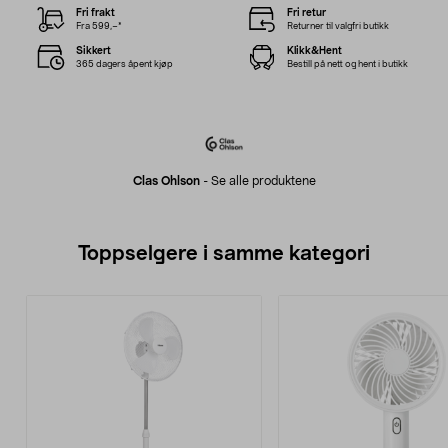
Fri frakt
Fri retur
Fra 599,–*
Returner til valgfri butikk
Sikkert
Klikk&Hent
365 dagers åpent kjøp
Bestill på nett og hent i butikk
Clas Ohlson
-
Se alle produktene
Toppselgere i samme kategori