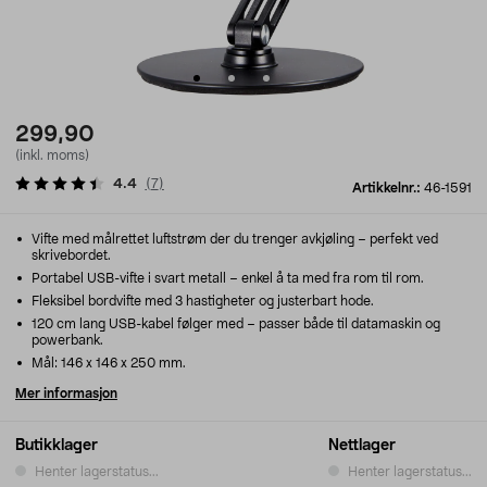
299,90
(inkl. moms)
4.4
(
7
)
Artikkelnr.:
46-1591
Vifte med målrettet luftstrøm der du trenger avkjøling – perfekt ved
skrivebordet.
Portabel USB-vifte i svart metall – enkel å ta med fra rom til rom.
Fleksibel bordvifte med 3 hastigheter og justerbart hode.
120 cm lang USB-kabel følger med – passer både til datamaskin og
powerbank.
Mål: 146 x 146 x 250 mm.
Mer informasjon
Butikklager
Nettlager
Henter lagerstatus...
Henter lagerstatus...