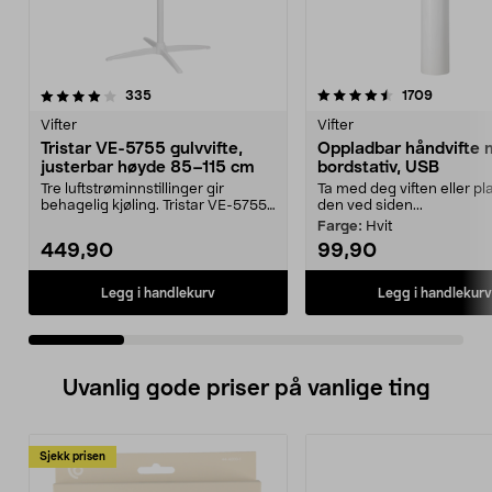
4.5 av 5 stjerner
anmeldelser
4.0 av 5 stjerner
anmeldel
335
1709
Vifter
Vifter
Tristar VE-5755 gulvvifte,
Oppladbar håndvifte
justerbar høyde 85–115 cm
bordstativ, USB
Tre luftstrøminnstillinger gir
Ta med deg viften eller pl
behagelig kjøling. Tristar VE-5755
den ved siden...
gulvvifte – st...
Farge:
Hvit
449,90
99,90
Legg i handlekurv
Legg i handlekurv
Uvanlig gode priser på vanlige ting
Sjekk prisen