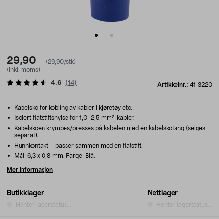
29,90
(29,90/stk)
(inkl. moms)
4.6
(
14
)
Artikkelnr.:
41-3220
Kabelsko for kobling av kabler i kjøretøy etc.
Isolert flatstiftshylse for 1,0–2,5 mm²-kabler.
Kabelskoen krympes/presses på kabelen med en kabelskotang (selges
separat).
Hunnkontakt – passer sammen med en flatstift.
Mål: 6,3 x 0,8 mm. Farge: Blå.
Mer informasjon
Butikklager
Nettlager
Henter lagerstatus...
Henter lagerstatus...