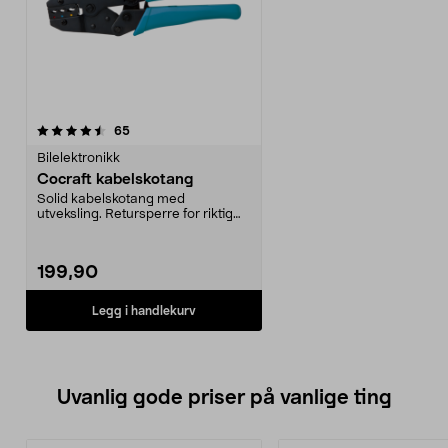
anmeldelser
65
Bilelektronikk
Cocraft kabelskotang
Solid kabelskotang med
utveksling. Retursperre for riktig
trykk. For isolerte ka...
199,90
Legg i handlekurv
Uvanlig gode priser på vanlige ting