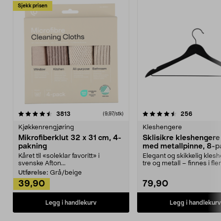
Sjekk prisen
4.5av 5 stjerner
anmeldelser
4.5av 5 stjerner
anmeldels
3813
256
(9,97/stk)
Kjøkkenrengjøring
Kleshengere
Mikrofiberklut 32 x 31 cm, 4-
Sklisikre kleshengere 
pakning
med metallpinne, 8-p
Kåret til «soleklar favoritt» i
Elegant og skikkelig kles
svenske Afton...
tre og metall – finnes i fle
Kleshe...
Utførelse:
Grå/beige
39,90
79,90
Legg i handlekurv
Legg i handlekurv