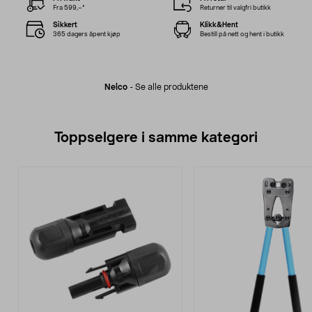
Fra 599,–*
Returner til valgfri butikk
Sikkert
Klikk&Hent
365 dagers åpent kjøp
Bestill på nett og hent i butikk
Nelco
-
Se alle produktene
Toppselgere i samme kategori