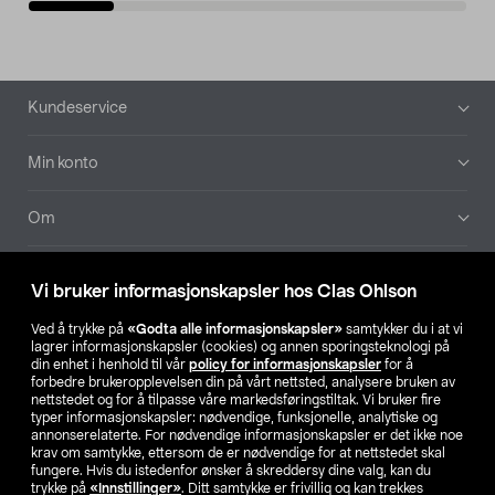
Bunntekst
Kundeservice
Min konto
Om
Aktuelt
Vi bruker informasjonskapsler hos Clas Ohlson
Våre selskaper
Ved å trykke på
«Godta alle informasjonskapsler»
samtykker du i at vi
lagrer informasjonskapsler (cookies) og annen sporingsteknologi på
din enhet i henhold til vår
policy for informasjonskapsler
for å
Finn din butikk
forbedre brukeropplevelsen din på vårt nettsted, analysere bruken av
nettstedet og for å tilpasse våre markedsføringstiltak. Vi bruker fire
typer informasjonskapsler: nødvendige, funksjonelle, analytiske og
annonserelaterte. For nødvendige informasjonskapsler er det ikke noe
SE
NO
FI
krav om samtykke, ettersom de er nødvendige for at nettstedet skal
fungere. Hvis du istedenfor ønsker å skreddersy dine valg, kan du
trykke på
«Innstillinger»
. Ditt samtykke er frivillig og kan trekkes