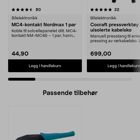
5.0 av 5 stjerner
anmeldelser
4.0 av 5 stjerner
anmeldelse
80
22
Bilelektronikk
Bilelektronikk
MC4-kontakt Nordmax 1 par
Cocraft pressverktøy t
uisolerte kabelsko
Koble til solcellepanelet ditt. MC4-
kontakt NM-MC4S – 1 par, hann
Manuell presstang til enke
og hunn. Konta...
pressing av rørkabelsko. 
pressverktøy – verk...
44,90
699,00
Legg i handlekurv
Legg i handlekurv
Passende tilbehør