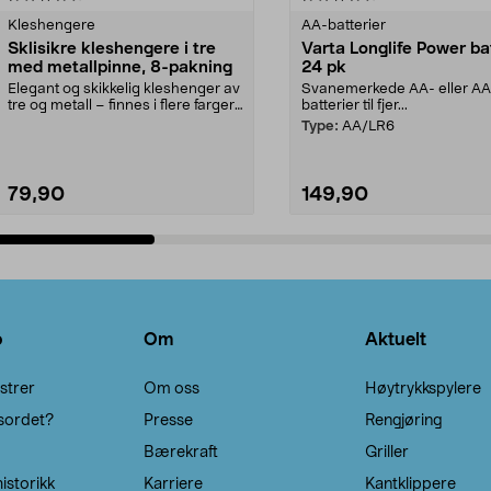
Kleshengere
AA-batterier
Sklisikre kleshengere i tre
Varta Longlife Power ba
med metallpinne, 8-pakning
24 pk
Elegant og skikkelig kleshenger av
Svanemerkede AA- eller A
tre og metall – finnes i flere farger.
batterier til fjer...
Kleshe...
Type:
AA/LR6
79,90
149,90
Legg i handlekurv
Legg i handlekurv
o
Om
Aktuelt
strer
Om oss
Høytrykkspylere
sordet?
Presse
Rengjøring
Bærekraft
Griller
istorikk
Karriere
Kantklippere