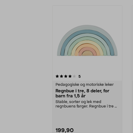
0av 5 stjerner
4.5av 5 stjerner
anmeldelser
5
Pedagogiske og motoriske leker
Regnbue i tre, 8 deler, for
barn fra 1,5 år
Stable, sorter og lek med
regnbuens farger. Regnbue i tre –
stableleke som trene...
199,90