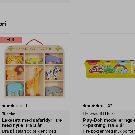
Legg i handlekurv
ri
-41%
4.5 av 5 stjerner
anmeldelser
5.0 av 5 stjerner
anmeldelser
1
107
Treleker
Hobbysett til barn
Lekesett med safaridyr i tre
Play-Doh modelleringsl
med hylle, fra 3 år
4-pakning, fra 2 år
Dra på safari og bli kjent med
Fire bokser med myk og fo