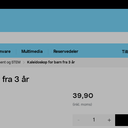
rnvare
Multimedia
Reservedeler
Til
ment og STEM
Kaleidoskop for barn fra 3 år
fra 3 år
39,90
(inkl. moms)
Product
quantity