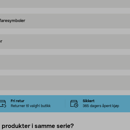
 faresymboler
er
Fri retur
Sikkert
Returner til valgfri butikk
365 dagers åpent kjøp
e produkter i samme serie?