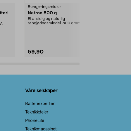
Rengjøringsmidler
Levende lys
tteri
Natron 800 g
Telys steari
prosent ste
Et allsidig og naturlig
rengjøringsmiddel. 800 gram
AA-
100 % stearin
natron – til rengjøring både...
råvarer. Produ
brenner med e
59,90
69,90
Legg i handlekurv
Legg 
Våre selskaper
Batteriexperten
Teknikkdeler
PhoneLife
Teknikmagasinet