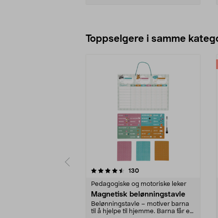
Legg i handlekurv
Toppselgere i samme katego
5 av 5 stjerner
3.0 av 5 stjerner
anmeldelser
130
Pedagogiske og motoriske leker
Magnetisk belønningstavle
Belønningstavle – motiver barna
til å hjelpe til hjemme. Barna får en