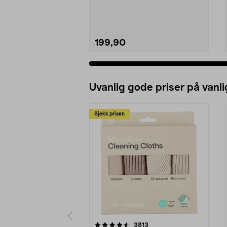
stjerne fo...
199,90
Uvanlig gode priser på vanli
Sjekk prisen
5av 5 stjerner
4.5av 5 stjerner
anmeldelser
3813