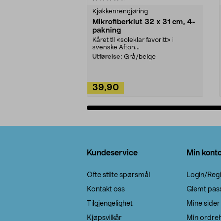
Kjøkkenrengjøring
Mikrofiberklut 32 x 31 cm, 4-
pakning
Kåret til «soleklar favoritt» i
svenske Afton...
Utførelse:
Grå/beige
39,90
Legg i handlekurv
Bunntekst
Kundeservice
Min kont
Ofte stilte spørsmål
Login/Regi
Kontakt oss
Glemt pas
Tilgjengelighet
Mine sider
Kjøpsvilkår
Min ordreh