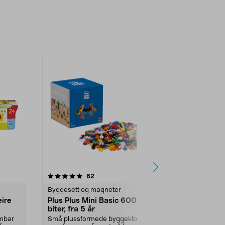
4.5 av 5 stjerner
anmeldelser
4.0
62
3
Byggesett og magneter
Hobbysett til 
eire
Plus Plus Mini Basic 600
Playbox let
biter, fra 5 år
fra 5 år
rmbar
Små plussformede byggeklosser
Lek og lag fine