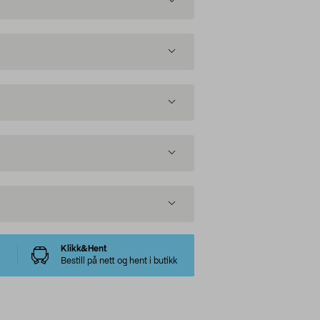
Klikk&Hent
Bestill på nett og hent i butikk