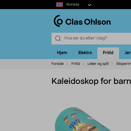
Select
Norway
market
Hjem
Elektro
Fritid
Je
Forside
Fritid
Leker og spill
Eksperi
Kaleidoskop for barn 