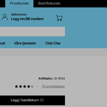
Privatkunde
Bedriftskunde
Velkommen
Logg inn/Bli medlem
bud
Våre tjenester
Club Clas
Artikkelnr.:
31-6724
70
anmeldelser
Legg i handlekurv
(1)