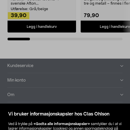
svenske Afton...
tre og metall – finnes i fle
Kleshe...
Utførelse:
Grå/beige
39,90
79,90
Legg i handlekurv
Legg i handlekurv
Bunntekst
Kundeservice
Min konto
Om
Aktuelt
Vi bruker informasjonskapsler hos Clas Ohlson
Våre selskaper
Ved å trykke på
«Godta alle informasjonskapsler»
samtykker du i at vi
lagrer informasjonskapsler (cookies) og annen sporingsteknologi på