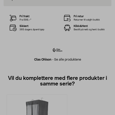
Fri frakt
Fri retur
Fra 599,–*
Returner til valgfri butikk
Sikkert
Klikk&Hent
365 dagers åpent kjøp
Bestill på nett og hent i butikk
Clas Ohlson
-
Se alle produktene
Vil du komplettere med flere produkter i
samme serie?