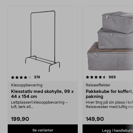
4.5 av 5 stjerner
anmeldelser
4.5 av 5 stjerner
anmeldels
374
969
Klesoppbevaring
Reiseeffekter
Klesstativ med skohylle, 99 x
Pakkekube for koffert
44 x 154 cm
pakning
Lettplassert klesoppbevaring –
Hver ting på sin plass i ko
luft, tørk ell...
Reisevesker med luftig m
og glidelås....
199,90
149,90
Se varianter
Legg i handlekurv