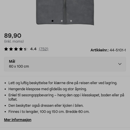
89,90
(inkl. moms)
4.4
(
752
)
Artikkelnr.:
44-5101-1
Select
Mål
variant
60 x 100 cm
Lett og luftig beskyttelse for klærne dine på reisen eller ved lagring.
Hengende klespose med glidelås og stor åpning.
Enkel til sesongoppbevaring – heng den opp i klesskapet, boden eller på
loftet.
Den beskytter også dressen eller kjolen i bilen.
Finnes i to lengder, 100 og 150 cm. Bredde 60 cm.
Mer informasjon