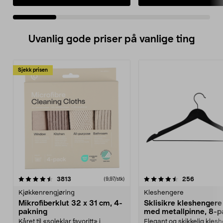
Uvanlig gode priser på vanlige ting
Sjekk prisen
4.5av 5 stjerner
anmeldelser
4.5av 5 stjerner
anmeldels
3813
256
(9,97/stk)
Kjøkkenrengjøring
Kleshengere
Mikrofiberklut 32 x 31 cm, 4-
Sklisikre kleshengere 
pakning
med metallpinne, 8-p
Kåret til «soleklar favoritt» i
Elegant og skikkelig kles