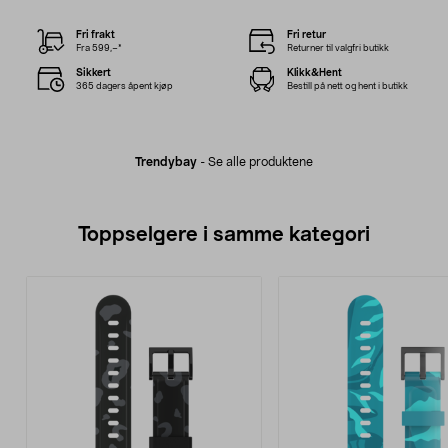
Fri frakt
Fri retur
Fra 599,–*
Returner til valgfri butikk
Sikkert
Klikk&Hent
365 dagers åpent kjøp
Bestill på nett og hent i butikk
Trendybay
-
Se alle produktene
Toppselgere i samme kategori