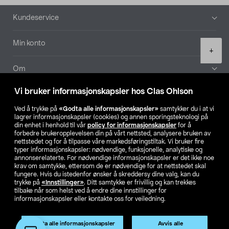
Bunntekst
Kundeservice
Min konto
Product
+
quantity
Om
Vi bruker informasjonskapsler hos Clas Ohlson
Aktuelt
Ved å trykke på
«Godta alle informasjonskapsler»
samtykker du i at vi
lagrer informasjonskapsler (cookies) og annen sporingsteknologi på
Våre selskaper
din enhet i henhold til vår
policy for informasjonskapsler
for å
forbedre brukeropplevelsen din på vårt nettsted, analysere bruken av
nettstedet og for å tilpasse våre markedsføringstiltak. Vi bruker fire
Finn din butikk
typer informasjonskapsler: nødvendige, funksjonelle, analytiske og
annonserelaterte. For nødvendige informasjonskapsler er det ikke noe
krav om samtykke, ettersom de er nødvendige for at nettstedet skal
SE
NO
FI
fungere. Hvis du istedenfor ønsker å skreddersy dine valg, kan du
trykke på
«Innstillinger»
. Ditt samtykke er frivillig og kan trekkes
tilbake når som helst ved å endre dine innstillinger for
informasjonskapsler eller kontakte oss for veiledning.
Godta alle informasjonskapsler
Avvis alle
Legg i handlekurv
(1)