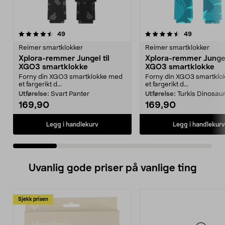
4.5 av 5 stjerner
anmeldelser
4.5 av 5 stjerner
anmeldelse
49
49
Reimer smartklokker
Reimer smartklokker
Xplora-remmer Jungel til
Xplora-remmer Jungel 
XGO3 smartklokke
XGO3 smartklokke
Forny din XGO3 smartklokke med
Forny din XGO3 smartklo
et fargerikt d...
et fargerikt d...
Utførelse:
Svart Panter
Utførelse:
Turkis Dinosau
169,90
169,90
Legg i handlekurv
Legg i handlekurv
Uvanlig gode priser på vanlige ting
Sjekk prisen