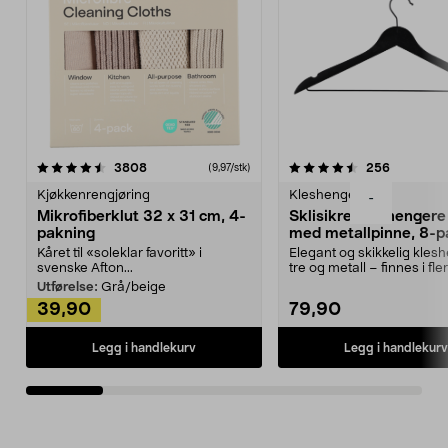
4.5av 5 stjerner
anmeldelser
4.5av 5 stjerner
anmeldels
3808
256
(9,97/stk)
Kjøkkenrengjøring
Kleshengere
-
Mikrofiberklut 32 x 31 cm, 4-
Sklisikre kleshengere 
pakning
med metallpinne, 8-p
Kåret til «soleklar favoritt» i
Elegant og skikkelig kles
svenske Afton...
tre og metall – finnes i fle
Kleshe...
Utførelse:
Grå/beige
39,90
79,90
Legg i handlekurv
Legg i handlekurv