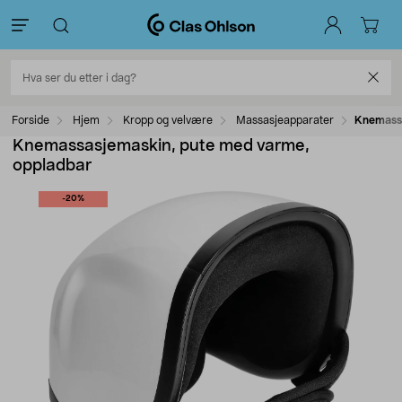
Forside
Hjem
Kropp og velvære
Massasjeapparater
Knemassa
Knemassasjemaskin, pute med varme,
oppladbar
-20%