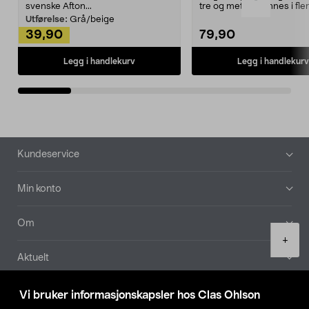
svenske Afton...
tre og metall – finnes i fle
Kleshe...
Utførelse:
Grå/beige
39,90
79,90
Legg i handlekurv
Legg i handlekurv
Bunntekst
Kundeservice
Min konto
Om
Product
+
quantity
Aktuelt
Våre selskaper
Vi bruker informasjonskapsler hos Clas Ohlson