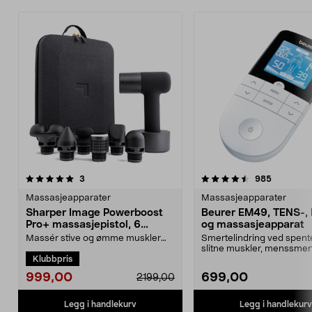
4.5 av 5 stjerner
anmeldelser
4.5 av 5 stjerner
anmeldels
3
985
Massasjeapparater
Massasjeapparater
Sharper Image Powerboost
Beurer EM49, TENS-,
Pro+ massasjepistol, 6
og massasjeapparat
munnstykker
Massér stive og ømme muskler
Smertelindring ved spent
med kombinert varme- og
slitne muskler, menssmer
Klubbpris
kuldeterapi. Dyp pulsmassas...
begynnende musearm. ...
999,00
699,00
2199,00
Legg i handlekurv
Legg i handlekurv