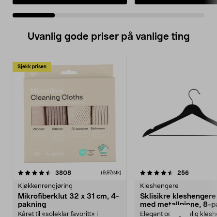
Uvanlig gode priser på vanlige ting
Sjekk prisen
4.5av 5 stjerner
anmeldelser
4.5av 5 stjerner
anmeldels
3808
256
(9,97/stk)
Kjøkkenrengjøring
Kleshengere
Mikrofiberklut 32 x 31 cm, 4-
Sklisikre kleshengere 
pakning
med metallpinne, 8-p
Kåret til «soleklar favoritt» i
Elegant og skikkelig kles
-