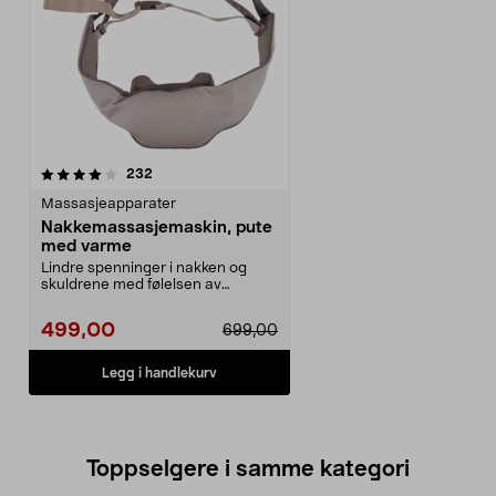
anmeldelser
232
Massasjeapparater
Nakkemassasjemaskin, pute
med varme
Lindre spenninger i nakken og
skuldrene med følelsen av
masserende hender. Nakke...
499,00
699,00
Legg i handlekurv
Toppselgere i samme kategori