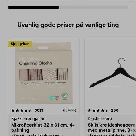
Uvanlig gode priser på vanlige ting
Sjekk prisen
4.5av 5 stjerner
anmeldelser
4.5av 5 stjerner
anmeldels
3813
256
(9,97/stk)
Kjøkkenrengjøring
Kleshengere
Mikrofiberklut 32 x 31 cm, 4-
Sklisikre kleshengere 
pakning
med metallpinne, 8-p