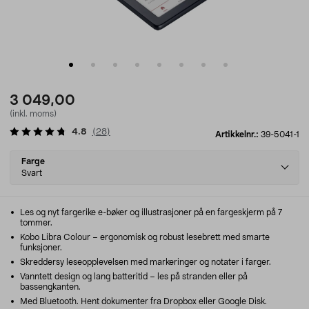
3 049,00
(inkl. moms)
4.8
(
28
)
Artikkelnr.:
39-5041-1
Select
Farge
variant
Svart
Les og nyt fargerike e-bøker og illustrasjoner på en fargeskjerm på 7
tommer.
Kobo Libra Colour – ergonomisk og robust lesebrett med smarte
funksjoner.
Skreddersy leseopplevelsen med markeringer og notater i farger.
Vanntett design og lang batteritid – les på stranden eller på
bassengkanten.
Med Bluetooth. Hent dokumenter fra Dropbox eller Google Disk.