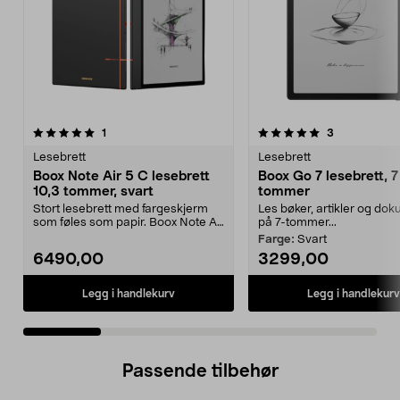
5.0 av 5 stjerner
anmeldelser
anmeldelser
1
3
0.0 av 5 stjerner
Lesebrett
Lesebrett
Boox Note Air 5 C lesebrett
Boox Go 7 lesebrett, 7
10,3 tommer, svart
tommer
Stort lesebrett med fargeskjerm
Les bøker, artikler og do
som føles som papir. Boox Note Air
på 7-tommer...
5 C lesebrett...
Farge:
Svart
6490,00
3299,00
Legg i handlekurv
Legg i handlekurv
Passende tilbehør