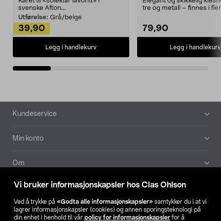
Kåret til «soleklar favoritt» i
Elegant og skikkelig kles
svenske Afton...
tre og metall – finnes i fle
Kleshe...
Utførelse:
Grå/beige
39,90
79,90
Legg i handlekurv
Legg i handlekurv
Bunntekst
Kundeservice
Min konto
Om
Vi bruker informasjonskapsler hos Clas Ohlson
Aktuelt
Ved å trykke på
«Godta alle informasjonskapsler»
samtykker du i at vi
lagrer informasjonskapsler (cookies) og annen sporingsteknologi på
Våre selskaper
din enhet i henhold til vår
policy for informasjonskapsler
for å