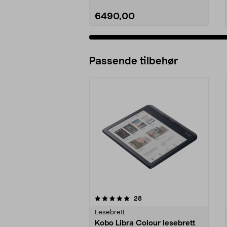
6490,00
Passende tilbehør
0av 5 stjerner
5.0av 5 stjerner
anmeldelser
28
Lesebrett
Kobo Libra Colour lesebrett