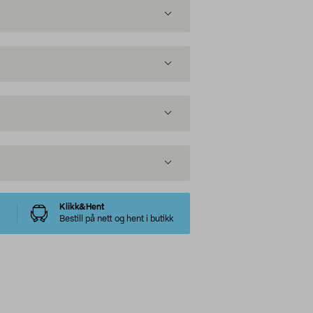
Klikk&Hent
Bestill på nett og hent i butikk