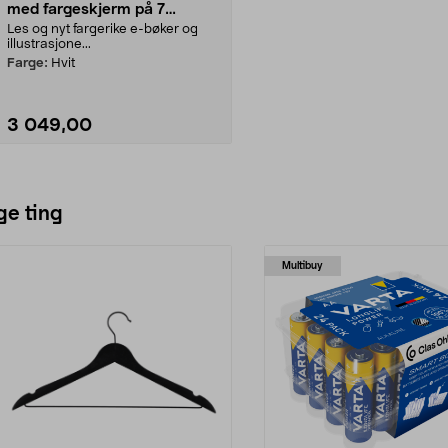
med fargeskjerm på 7
tommer
Les og nyt fargerike e-bøker og
illustrasjone...
Farge:
Hvit
3 049,00
Legg i handlekurv
ge ting
Multibuy