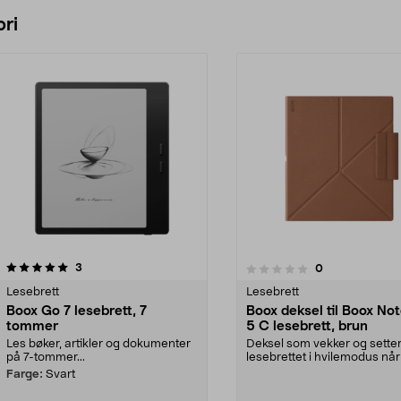
Legg i handlekurv
ri
anmeldelser
3.0 av 5 stjerner
3
anmeldelser
0
0.0 av 5 stjerner
Lesebrett
Lesebrett
Boox Go 7 lesebrett, 7
Boox deksel til Boox Not
tommer
5 C lesebrett, brun
Les bøker, artikler og dokumenter
Deksel som vekker og sette
på 7-tommer...
lesebrettet i hvilemodus når
åpnes og lukkes. Le...
Farge:
Svart