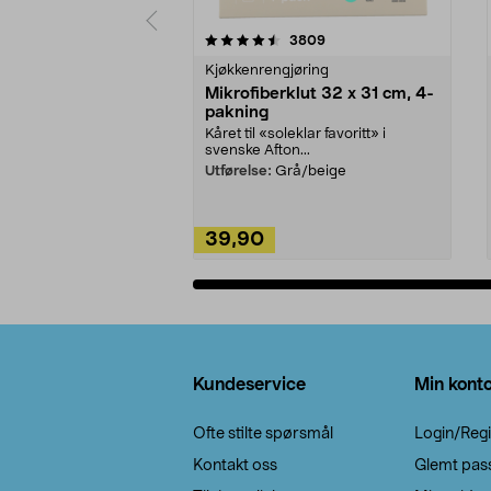
5av 5 stjerner
4.5av 5 stjerner
anmeldelser
3809
Kjøkkenrengjøring
Mikrofiberklut 32 x 31 cm, 4-
pakning
Kåret til «soleklar favoritt» i
svenske Afton...
Utførelse:
Grå/beige
39,90
Legg i handlekurv
Bunntekst
Kundeservice
Min kont
Ofte stilte spørsmål
Login/Regi
Kontakt oss
Glemt pas