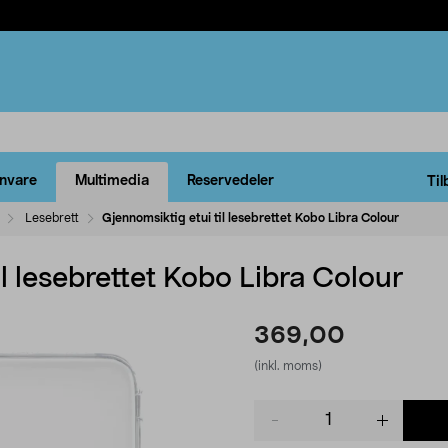
rnvare
Multimedia
Reservedeler
Til
Lesebrett
Gjennomsiktig etui til lesebrettet Kobo Libra Colour
il lesebrettet Kobo Libra Colour
369,00
(inkl. moms)
Product
quantity