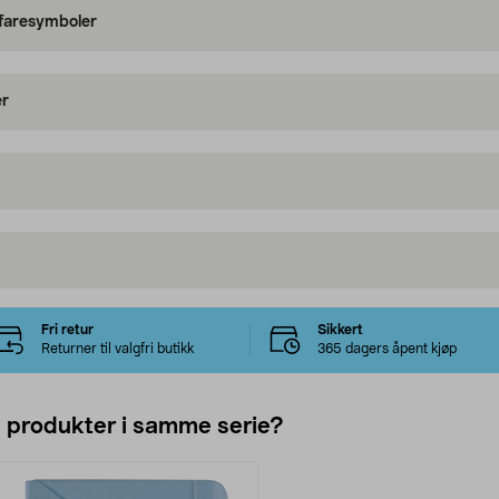
 faresymboler
er
Fri retur
Sikkert
Returner til valgfri butikk
365 dagers åpent kjøp
e produkter i samme serie?