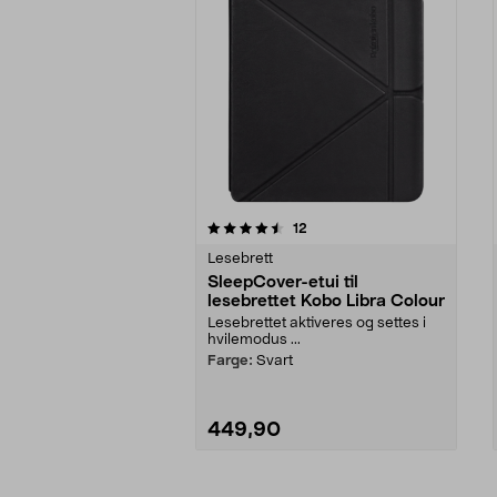
5av 5 stjerner
4.5av 5 stjerner
anmeldelser
12
Lesebrett
SleepCover-etui til
lesebrettet Kobo Libra Colour
Lesebrettet aktiveres og settes i
hvilemodus ...
Farge:
Svart
449,90