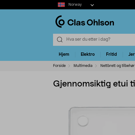
Select
Norway
market
Hjem
Elektro
Fritid
Je
Forside
Multimedia
Nettbrett og tilbehør
Gjennomsiktig etui t