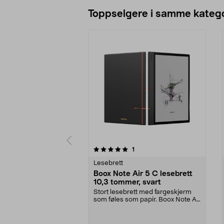
Legg i handlekurv
Toppselgere i samme katego
0 av 5 stjerner
5.0 av 5 stjerner
anmeldelser
1
Lesebrett
Boox Note Air 5 C lesebrett
10,3 tommer, svart
Stort lesebrett med fargeskjerm
som føles som papir. Boox Note Air
5 C lesebrett...