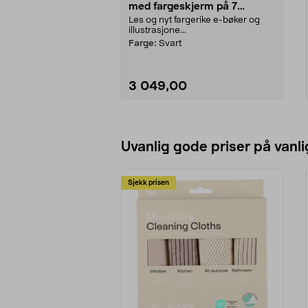
med fargeskjerm på 7
tommer
Les og nyt fargerike e-bøker og
illustrasjone...
Farge:
Svart
3 049,00
Legg i handlekurv
Uvanlig gode priser på vanli
Sjekk prisen