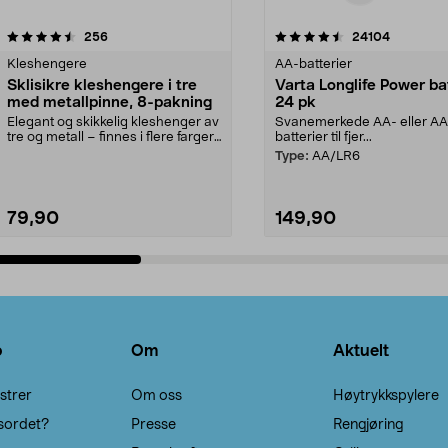
4.5av 5 stjerner
anmeldelser
4.5av 5 stjerner
anmeldels
256
24104
Kleshengere
AA-batterier
Sklisikre kleshengere i tre
Varta Longlife Power ba
med metallpinne, 8-pakning
24 pk
Elegant og skikkelig kleshenger av
Svanemerkede AA- eller A
tre og metall – finnes i flere farger.
batterier til fjer...
Kleshe...
Type:
AA/LR6
79,90
149,90
Legg i handlekurv
Legg i handlekurv
o
Om
Aktuelt
strer
Om oss
Høytrykkspylere
sordet?
Presse
Rengjøring