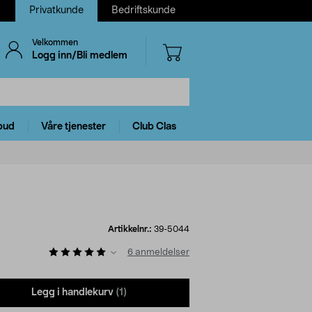
Privatkunde
Bedriftskunde
Velkommen
Logg inn/Bli medlem
bud
Våre tjenester
Club Clas
Artikkelnr.:
39-5044
6
anmeldelser
Legg i handlekurv
(1)