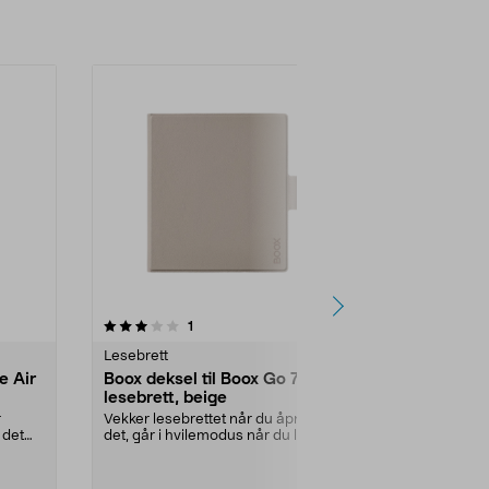
4.5 av 5 stjerner
anmeldelser
5.0
1
1
Lesebrett
Lesebrett
e Air
Boox deksel til Boox Go 7
SleepCover-
lesebrett, beige
lesebrettet
r
Vekker lesebrettet når du åpner
Lesebrettet ak
 det
det, går i hvilemodus når du lukker
hvilemodus ...
det. Boox Go...
Farge:
Blå