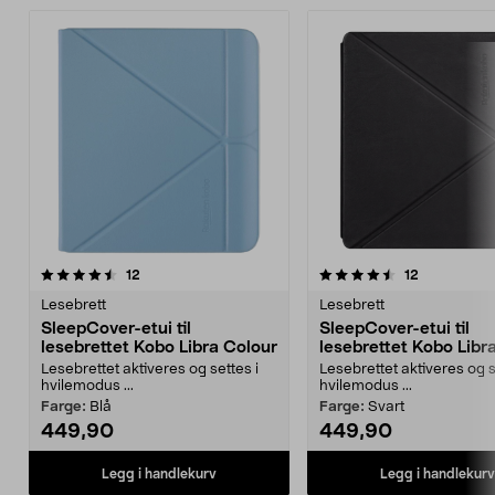
4.5av 5 stjerner
anmeldelser
5.0av 5 stjerner
anmeldelse
12
12
Lesebrett
Lesebrett
SleepCover-etui til
SleepCover-etui til
lesebrettet Kobo Libra Colour
lesebrettet Kobo Libr
Lesebrettet aktiveres og settes i
Lesebrettet aktiveres og s
hvilemodus ...
hvilemodus ...
Farge:
Blå
Farge:
Svart
449,90
449,90
Legg i handlekurv
Legg i handlekurv