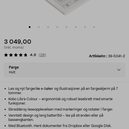
3 049,00
(inkl. moms)
4.8
(
28
)
Artikkelnr.:
39-5041-2
Select
Farge
variant
Hvit
Les og nyt fargerike e-bøker og illustrasjoner på en fargeskjerm på 7
tommer.
Kobo Libra Colour – ergonomisk og robust lesebrett med smarte
funksjoner.
Skreddersy leseopplevelsen med markeringer og notater i farger.
Vanntett design og lang batteritid – les på stranden eller på
bassengkanten.
Med Bluetooth. Hent dokumenter fra Dropbox eller Google Disk.