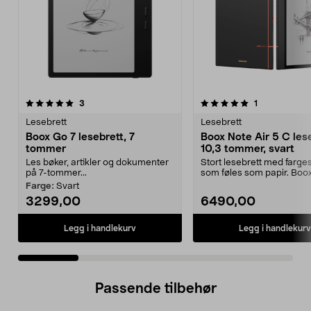
5.0 av 5 stjerner
anmeldelser
anmeldelser
3
1
0.0 av 5 stjerner
Lesebrett
Lesebrett
Boox Go 7 lesebrett, 7
Boox Note Air 5 C les
tommer
10,3 tommer, svart
Les bøker, artikler og dokumenter
Stort lesebrett med farge
på 7-tommer...
som føles som papir. Boox
5 C lesebrett...
Farge:
Svart
3299,00
6490,00
Legg i handlekurv
Legg i handlekurv
Passende tilbehør