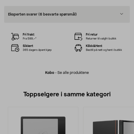
Eksperten svarer
(6 besvarte spørsmål)
Fri frakt
Fri retur
Fra 599,–*
Returner til valgfri butikk
Sikkert
Klikk&Hent
365 dagers åpent kjøp
Bestill på nett og hent i butikk
Kobo
-
Se alle produktene
Toppselgere i samme kategori