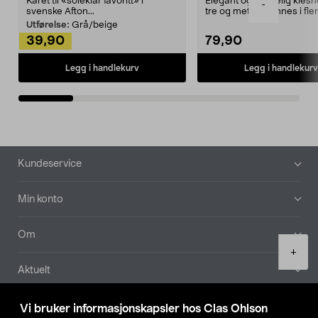
Kåret til «soleklar favoritt» i
Elegant og skikkelig kles
-
svenske Afton...
tre og metall – finnes i fle
Kleshe...
Utførelse:
Grå/beige
39,90
79,90
Legg i handlekurv
Legg i handlekurv
Bunntekst
Kundeservice
Min konto
Om
Product
+
quantity
Aktuelt
Våre selskaper
Vi bruker informasjonskapsler hos Clas Ohlson