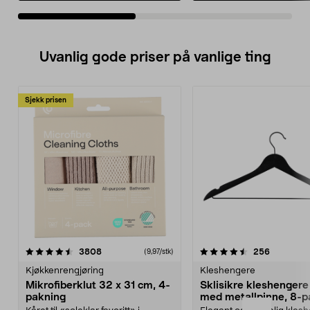
Uvanlig gode priser på vanlige ting
Sjekk prisen
4.5av 5 stjerner
anmeldelser
4.5av 5 stjerner
anmeldels
3808
256
(9,97/stk)
Kjøkkenrengjøring
Kleshengere
Mikrofiberklut 32 x 31 cm, 4-
Sklisikre kleshengere 
pakning
med metallpinne, 8-p