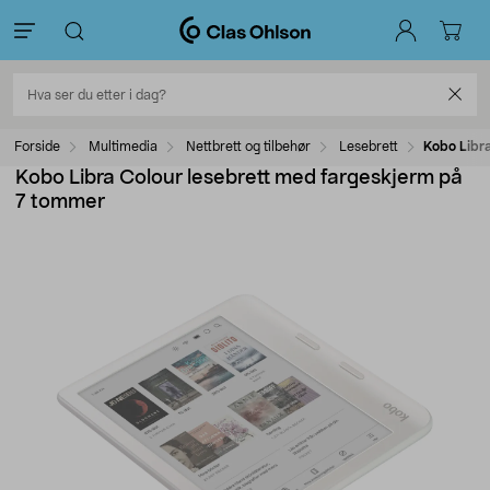
Forside
Multimedia
Nettbrett og tilbehør
Lesebrett
Kobo Libr
Kobo Libra Colour lesebrett med fargeskjerm på
7 tommer