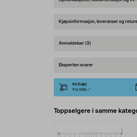
Spesifikasjoner, dokumentasjon og ev.
Kjøpsinformasjon, leveranser og retur
Anmeldelser
(3)
Eksperten svarer
Fri frakt
Fra 599,–*
Toppselgere i samme katego