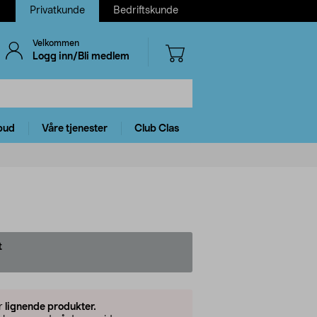
Privatkunde
Bedriftskunde
Velkommen
Logg inn/Bli medlem
bud
Våre tjenester
Club Clas
t
er
lignende produkter.