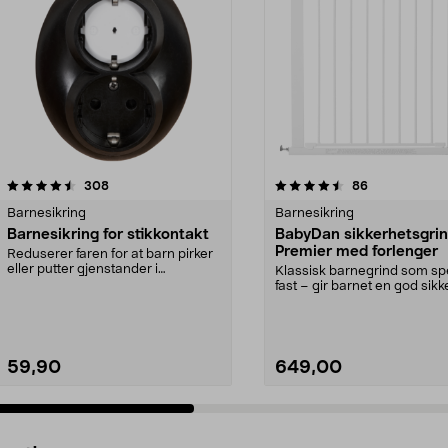
4.5 av 5 stjerner
anmeldelser
3.5 av 5 stjerner
anmeldelser
308
86
Barnesikring
Barnesikring
Barnesikring for stikkontakt
BabyDan sikkerhetsgrin
Premier med forlenger
Reduserer faren for at barn pirker
eller putter gjenstander i
Klassisk barnegrind som s
strømuttak. Pirkes...
fast – gir barnet en god sikk
Lettmontert ...
59,90
649,00