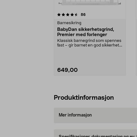
5av 5 stjerner
3.5av 5 stjerner
anmeldelser
86
Barnesikring
BabyDan sikkerhetsgrind,
Premier med forlenger
Klassisk barnegrind som spennes
fast – gir barnet en god sikkerhet.
Lettmontert ...
649,00
Legg i handlekurv
Produktinformasjon
Mer informasjon