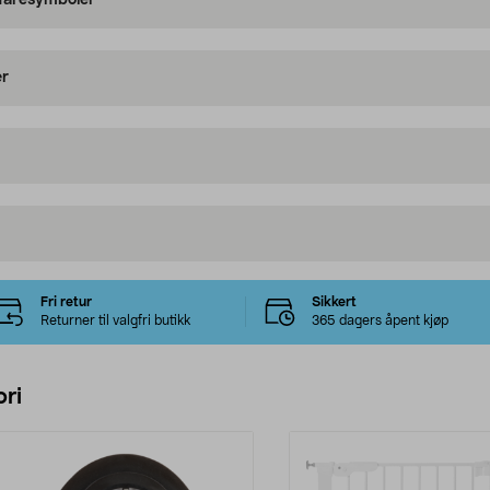
 faresymboler
er
Fri retur
Sikkert
Returner til valgfri butikk
365 dagers åpent kjøp
ri