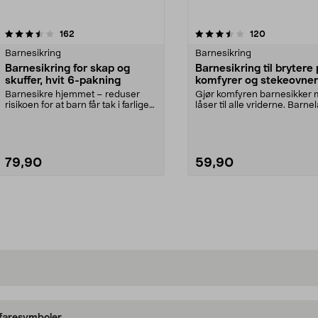
3.5av 5 stjerner
anmeldelser
anmeldelser
162
120
Barnesikring
Barnesikring
Barnesikring for skap og
Barnesikring til brytere
skuffer, hvit 6-pakning
komfyrer og stekeovner
Barnesikre hjemmet – reduser
Gjør komfyren barnesikker
risikoen for at barn får tak i farlige
låser til alle vriderne. Barne
gjenstander....
som hindrer at b...
79,90
59,90
Legg i handlekurv
Legg i handlekurv