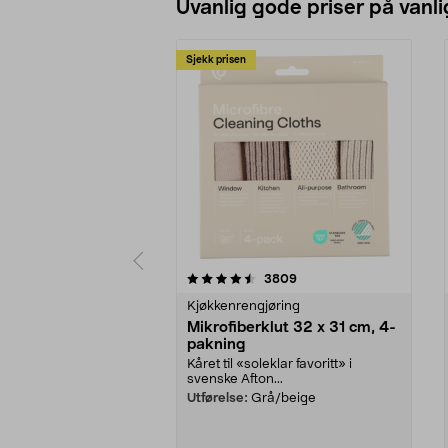
Uvanlig gode priser på vanli
Sjekk prisen
5av 5 stjerner
4.5av 5 stjerner
anmeldelser
3809
Kjøkkenrengjøring
Mikrofiberklut 32 x 31 cm, 4-
pakning
Kåret til «soleklar favoritt» i
svenske Afton...
Utførelse:
Grå/beige