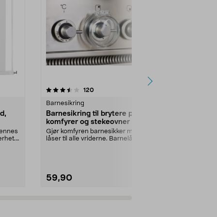
3.5 av 5 stjerner
anmeldelser
3.5
120
1
Barnesikring
Barnesikring
d,
Barnesikring til brytere på
Barnesikrin
komfyrer og stekeovner
skuffer, hv
pennes
Gjør komfyren barnesikker med
Barnesikre h
erhet.
låser til alle vriderne. Barnelås
risikoen for at
som hindrer at b...
gjenstander...
59,90
79,90