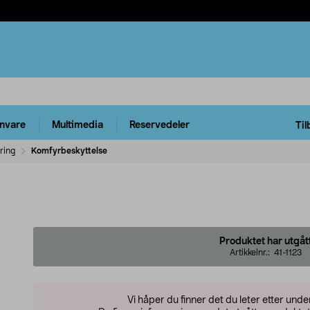
rnvare
Multimedia
Reservedeler
Til
ring
Komfyrbeskyttelse
Produktet har utgåt
Artikkelnr.:
41-1123
Vi håper du finner det du leter etter und