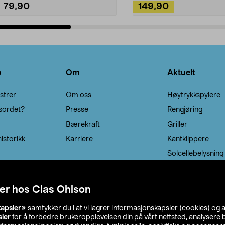
79,90
149,90
Legg i handlekurv
Legg i handlekurv
o
Om
Aktuelt
strer
Om oss
Høytrykkspylere
sordet?
Presse
Rengjøring
Bærekraft
Griller
istorikk
Karriere
Kantklippere
Solcellebelysning
er hos Clas Ohlson
kapsler»
samtykker du i at vi lagrer informasjonskapsler (cookies) og 
sler
for å forbedre brukeropplevelsen din på vårt nettsted, analysere b