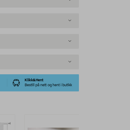
Klikk&Hent
Bestill på nett og hent i butikk