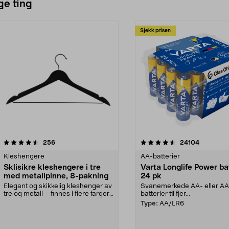
ge ting
Sjekk prisen
4.5av 5 stjerner
anmeldelser
4.5av 5 stjerner
anmeldels
256
24104
Kleshengere
AA-batterier
Sklisikre kleshengere i tre
Varta Longlife Power ba
med metallpinne, 8-pakning
24 pk
Elegant og skikkelig kleshenger av
Svanemerkede AA- eller A
tre og metall – finnes i flere farger.
batterier til fjer...
Kleshe...
Type:
AA/LR6