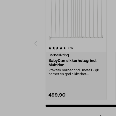
5 av 5 stjerner
4.5 av 5 stjerner
anmeldelser
317
Barnesikring
BabyDan sikkerhetsgrind,
Multidan
Praktisk barnegrind i metall - gir
barnet en god sikkerhet.
Trappegrind som er e...
499,90