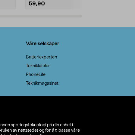
59,90
69,90
Legg i handlekurv
Legg 
Våre selskaper
Batteriexperten
Teknikkdeler
PhoneLife
Teknikmagasinet
annen sporingsteknologi på din enhet i
ruken av nettstedet og for å tilpasse våre