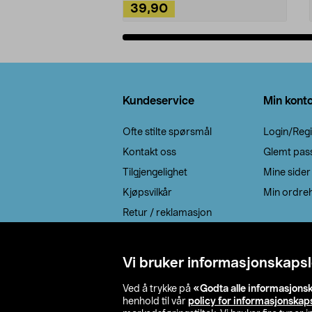
39,90
Legg i handlekurv
Bunntekst
Kundeservice
Min kont
Ofte stilte spørsmål
Login/Regi
Kontakt oss
Glemt pas
Tilgjengelighet
Mine sider
Kjøpsvilkår
Min ordreh
Retur / reklamasjon
EE-avfall
Cookie policy
Vi bruker informasjonskapsl
Leveringsalternativ
Ved å trykke på
«Godta alle informasjons
henhold til vår
policy for informasjonskap