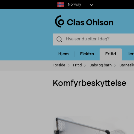
Select
Norway
market
Hjem
Elektro
Fritid
Je
Forside
Fritid
Baby og barn
Barnesik
Komfyrbeskyttelse