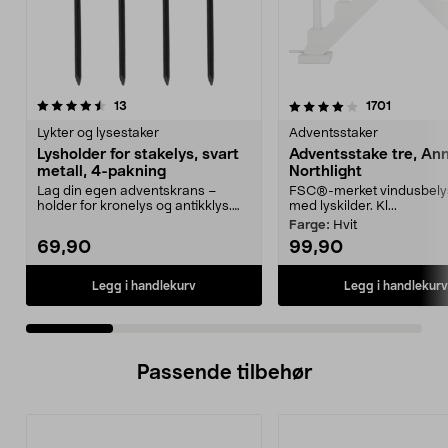
4.0 av 5 stjerner
anmeldelser
4.0 av 5 stjerner
anmeldel
13
1701
Lykter og lysestaker
Adventsstaker
Lysholder for stakelys, svart
Adventsstake tre, Ann
metall, 4-pakning
Northlight
Lag din egen adventskrans –
FSC®-merket vindusbely
holder for kronelys og antikklys.
med lyskilder. Kl...
Lysholder for stea...
Farge:
Hvit
69,90
99,90
Legg i handlekurv
Legg i handlekurv
Passende tilbehør