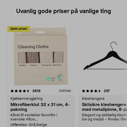
Uvanlig gode priser på vanlige ting
Sjekk prisen
4.5av 5 stjerner
anmeldelser
4.5av 5 stjerner
anmeldels
3816
257
(9,97/stk)
Kjøkkenrengjøring
Kleshengere
Mikrofiberklut 32 x 31 cm, 4-
Sklisikre kleshengere 
pakning
med metallpinne, 8-p
Kåret til «soleklar favoritt» i
Elegant og skikkelig kles
svenske Afton...
tre og metall – finnes i fle
Kleshe...
Utførelse:
Grå/beige