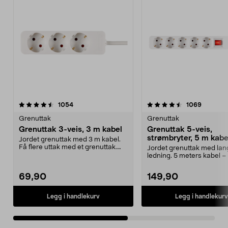
4.5av 5 stjerner
anmeldelser
4.0av 5 stjerner
anmeldel
1054
1069
Grenuttak
Grenuttak
Grenuttak 3-veis, 3 m kabel
Grenuttak 5-veis,
strømbryter, 5 m kabe
Jordet grenuttak med 3 m kabel.
Få flere uttak med et grenuttak.
Jordet grenuttak med lan
Skråstilte utta...
ledning. 5 meters kabel –
som skjøteledning. 2...
69,90
149,90
Legg i handlekurv
Legg i handlekurv