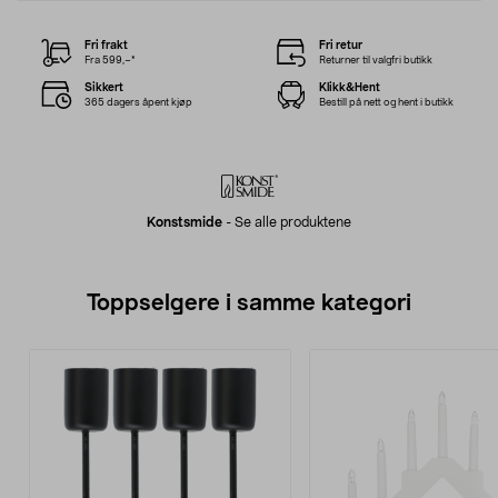
Fri frakt
Fri retur
Fra 599,–*
Returner til valgfri butikk
Sikkert
Klikk&Hent
365 dagers åpent kjøp
Bestill på nett og hent i butikk
Konstsmide
-
Se alle produktene
Toppselgere i samme kategori