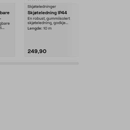
Skjøteledninger
Koblingsur
gbare
Skjøteledning IP44
Manuell ut
stikkontakt
En robust, gummiisolert
skjøteledning, godkje...
ggbare
Automatiser u
i.
motorvarmere
Lengde:
10 m
Manuell utend
249,90
99,90
Legg i handlekurv
Legg 