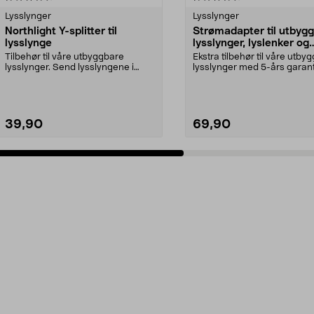
Lysslynger
Lysslynger
Northlight Y-splitter til
Strømadapter til utbyg
lysslynge
lysslynger, lyslenker og
lysnett, 5-års garanti,
Tilbehør til våre utbyggbare
Ekstra tilbehør til våre utby
Northlight
lysslynger. Send lysslyngene i
lysslynger med 5-års garant
ulike retninger. Kjø...
Strømadapter s...
39,90
69,90
Legg i handlekurv
Legg i handlekurv