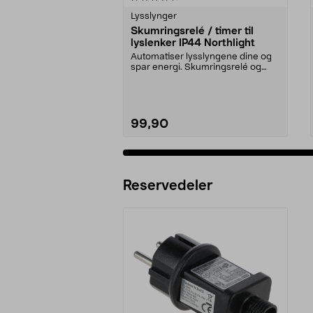
Lysslynger
Skumringsrelé / timer til
lyslenker IP44 Northlight
Automatiser lysslyngene dine og
spar energi. Skumringsrelé og
timer som kobles m...
99,90
Legg i handlekurv
Reservedeler