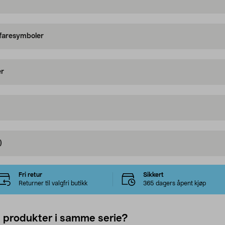
 faresymboler
er
)
Fri retur
Sikkert
Returner til valgfri butikk
365 dagers åpent kjøp
e produkter i samme serie?