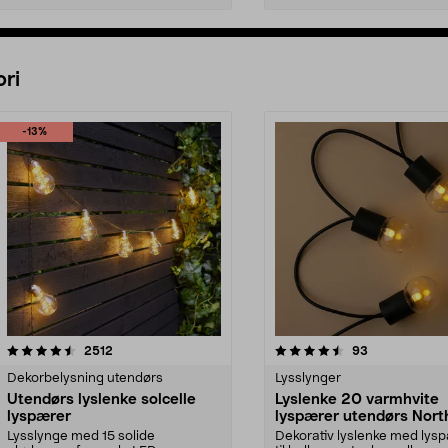
Legg i handlekurv
Legg i handlekurv
ri
-13%
4.5 av 5 stjerner
anmeldelser
4.5 av 5 stjerner
anmeldelser
2512
93
Dekorbelysning utendørs
Lysslynger
Utendørs lyslenke solcelle
Lyslenke 20 varmhvite
lyspærer
lyspærer utendørs North
Lysslynge med 15 solide
Dekorativ lyslenke med lys