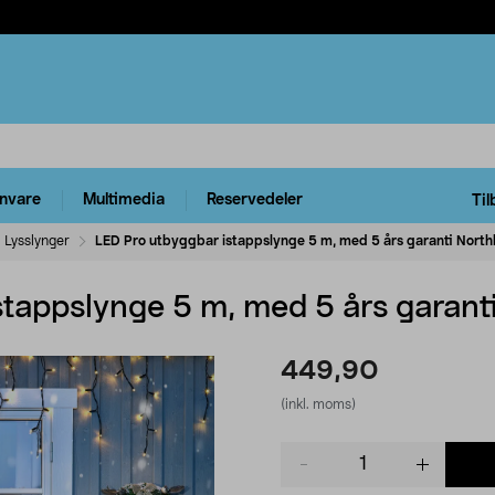
rnvare
Multimedia
Reservedeler
Til
Lysslynger
LED Pro utbyggbar istappslynge 5 m, med 5 års garanti Northl
tappslynge 5 m, med 5 års garanti
449,90
(inkl. moms)
Product
quantity