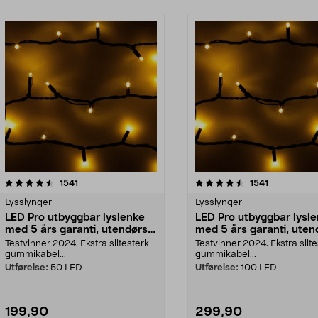
4.5av 5 stjerner
anmeldelser
4.5av 5 stjerner
anmeldelser
1541
1541
Lysslynger
Lysslynger
LED Pro utbyggbar lyslenke
LED Pro utbyggbar lysl
med 5 års garanti, utendørs,
med 5 års garanti, uten
Northlight
Northlight
Testvinner 2024. Ekstra slitesterk
Testvinner 2024. Ekstra slit
gummikabel...
gummikabel...
Utførelse:
50 LED
Utførelse:
100 LED
199,90
299,90