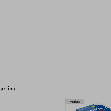
ge ting
Multibuy