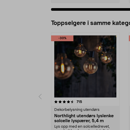
Legg i handlekurv
Toppselgere i samme katego
-30%
5 av 5 stjerner
4.5 av 5 stjerner
anmeldelser
715
Dekorbelysning utendørs
Northlight utendørs lyslenke
solcelle lyspærer, 5,4 m
Lys opp med en solcelledrevet,