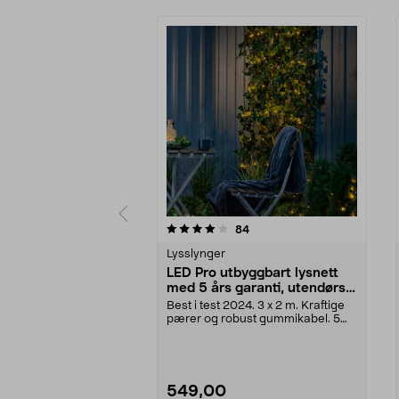
0av 5 stjerner
4.5av 5 stjerner
anmeldelser
84
Lysslynger
LED Pro utbyggbart lysnett
med 5 års garanti, utendørs,
Northlight
Best i test 2024. 3 x 2 m. Kraftige
pærer og robust gummikabel. 5
års garanti. L...
549,00