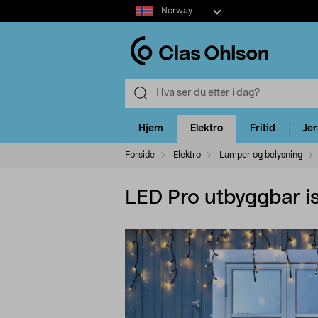
Select
Norway
market
Hjem
Elektro
Fritid
Je
Forside
Elektro
Lamper og belysning
LED Pro utbyggbar is