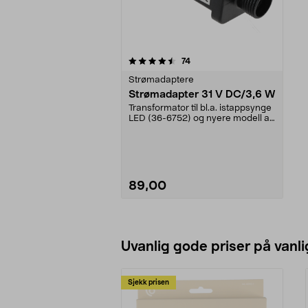
5av 5 stjerner
anmeldelser
74
Strømadaptere
Strømadapter 31 V DC/3,6 W
Transformator til bl.a. istappsynge
LED (36-6752) og nyere modell av
stjernegard...
89,00
Legg i handlekurv
Uvanlig gode priser på vanli
Sjekk prisen