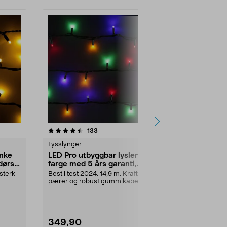
Nyhet
anmeldelser
133
0.0 av 5 stjerner
Lysslynger
Lysslynger Ju
enke
LED Pro utbyggbar lyslenke
Northlight 
dørs,
farge med 5 års garanti,
istapplenke
utendørs Northlight
esterk
Best i test 2024. 14,9 m. Kraftige
Ekstra slitest
pærer og robust gummikabel. 5
med hele 5 års
års garanti. LE...
LED Pro ...
349,90
799,00