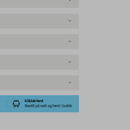
Klikk&Hent
Bestill på nett og hent i butikk