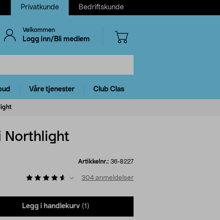
Privatkunde
Bedriftskunde
Velkommen
Logg inn/Bli medlem
bud
Våre tjenester
Club Clas
ight
 Northlight
Artikkelnr.:
36-8227
304
anmeldelser
Legg i handlekurv
(1)