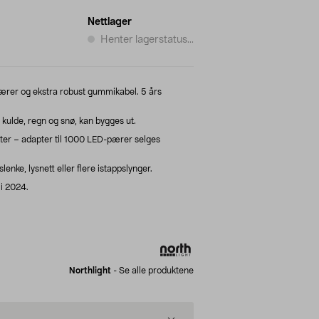
Nettlager
Henter lagerstatus...
pærer og ekstra robust gummikabel. 5 års
kulde, regn og snø, kan bygges ut.
er – adapter til 1000 LED-pærer selges
nke, lysnett eller flere istappslynger.
 i 2024.
Northlight
-
Se alle produktene