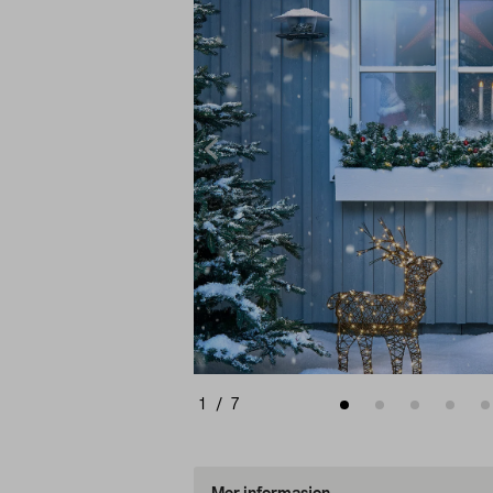
1
/
7