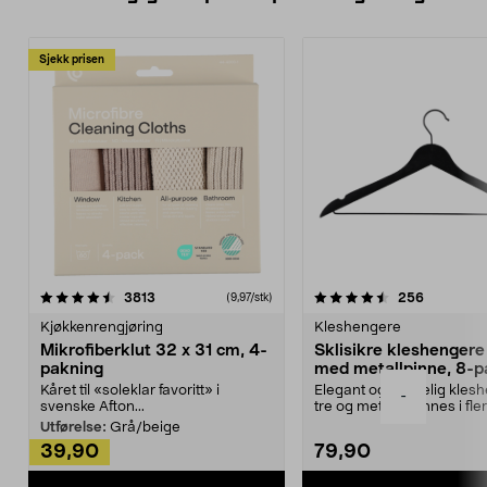
Sjekk prisen
4.5av 5 stjerner
anmeldelser
4.5av 5 stjerner
anmeldels
3813
256
(9,97/stk)
Kjøkkenrengjøring
Kleshengere
Mikrofiberklut 32 x 31 cm, 4-
Sklisikre kleshengere 
pakning
med metallpinne, 8-p
Kåret til «soleklar favoritt» i
Elegant og skikkelig kles
-
svenske Afton...
tre og metall – finnes i fle
Kleshe...
Utførelse:
Grå/beige
39,90
79,90