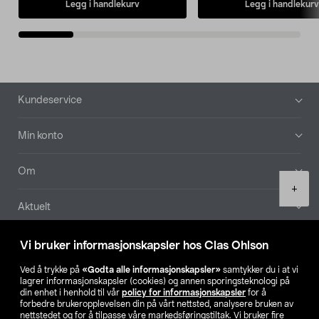
Legg i handlekurv
Legg i handlekurv
Bunntekst
Kundeservice
Min konto
Om
Product
+
quantity
Aktuelt
Våre selskaper
Vi bruker informasjonskapsler hos Clas Ohlson
Ved å trykke på
«Godta alle informasjonskapsler»
samtykker du i at vi
Finn din butikk
lagrer informasjonskapsler (cookies) og annen sporingsteknologi på
din enhet i henhold til vår
policy for informasjonskapsler
for å
forbedre brukeropplevelsen din på vårt nettsted, analysere bruken av
SE
NO
FI
nettstedet og for å tilpasse våre markedsføringstiltak. Vi bruker fire