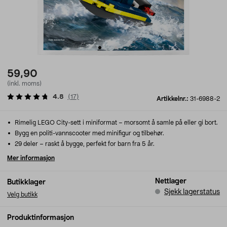
59,90
(inkl. moms)
4.8
(
17
)
Artikkelnr.:
31-6988-2
Rimelig LEGO City-sett i miniformat – morsomt å samle på eller gi bort.
Bygg en politi-vannscooter med minifigur og tilbehør.
29 deler – raskt å bygge, perfekt for barn fra 5 år.
Mer informasjon
Nettlager
Butikklager
Sjekk lagerstatus
Velg butikk
Produktinformasjon