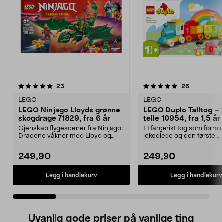
5.0 av 5 stjerner
anmeldelser
4.5 av 5 stjerner
anmeldelse
23
26
LEGO
LEGO
LEGO Ninjago Lloyds grønne
LEGO Duplo Talltog – 
skogdrage 71829, fra 6 år
telle 10954, fra 1,5 år
Gjenskap flygescener fra Ninjago:
Et fargerikt tog som formi
Dragene våkner med Lloyd og
lekeglede og den første
dragen hans. LEGO ...
forståelsen av tall. LEGO..
249,90
249,90
Legg i handlekurv
Legg i handlekurv
Uvanlig gode priser på vanlige ting