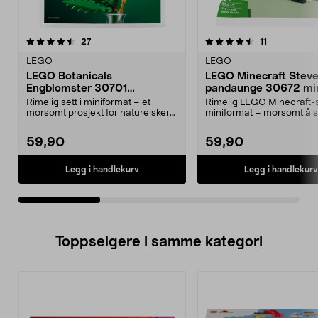
4.5av 5 stjerner
anmeldelser
4.5av 5 stjerner
anmeldelser
27
11
LEGO
LEGO
LEGO Botanicals
LEGO Minecraft Steve
Engblomster 30701
pandaunge 30672 min
minipose, fra 9 år
fra 6 år
Rimelig sett i miniformat – et
Rimelig LEGO Minecraft-se
morsomt prosjekt for naturelskere.
miniformat – morsomt å 
LEGO Botanical...
eller gi bort. LEG...
59,90
59,90
Legg i handlekurv
Legg i handlekurv
Toppselgere i samme kategori