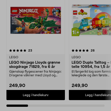
5.0 av 5 stjerner
anmeldelser
4.5 av 5 stjerner
anmeldelse
23
26
LEGO
LEGO
LEGO Ninjago Lloyds grønne
LEGO Duplo Talltog – 
skogdrage 71829, fra 6 år
telle 10954, fra 1,5 år
Gjenskap flygescener fra Ninjago:
Et fargerikt tog som formi
Dragene våkner med Lloyd og
lekeglede og den første
dragen hans. LEGO ...
forståelsen av tall. LEGO..
249,90
249,90
Legg i handlekurv
Legg i handlekurv