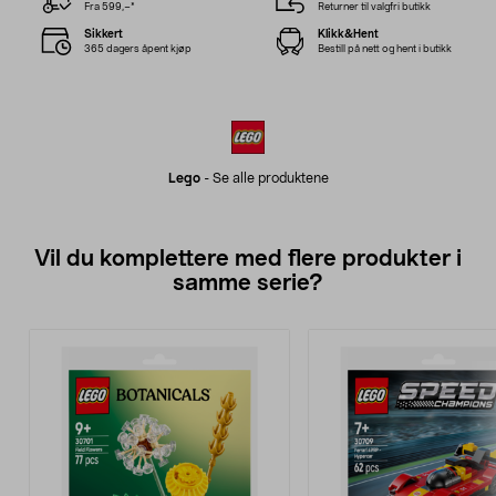
Fra 599,–*
Returner til valgfri butikk
Sikkert
Klikk&Hent
365 dagers åpent kjøp
Bestill på nett og hent i butikk
Lego
-
Se alle produktene
Vil du komplettere med flere produkter i
samme serie?