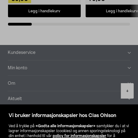
Legg i handlekurv
Legg i handlekurv
Bunntekst
Kundeservice
Min konto
Om
Product
+
quantity
Aktuelt
Våre selskaper
Vi bruker informasjonskapsler hos Clas Ohlson
Ved å trykke på
«Godta alle informasjonskapsler»
samtykker du i at vi
Finn din butikk
lagrer informasjonskapsler (cookies) og annen sporingsteknologi på
din enhet i henhold til vår
policy for informasjonskapsler
for å