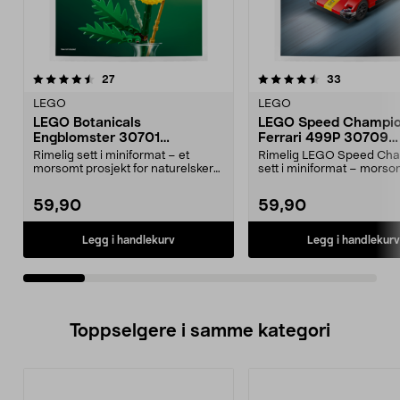
4.5av 5 stjerner
anmeldelser
4.5av 5 stjerner
anmeldelse
27
33
LEGO
LEGO
LEGO Botanicals
LEGO Speed Champi
Engblomster 30701
Ferrari 499P 30709
minipose, fra 9 år
minipose, fra 7 år
Rimelig sett i miniformat – et
Rimelig LEGO Speed Ch
morsomt prosjekt for naturelskere.
sett i miniformat – morso
LEGO Botanical...
samle på eller gi bor...
59,90
59,90
Legg i handlekurv
Legg i handlekurv
Toppselgere i samme kategori