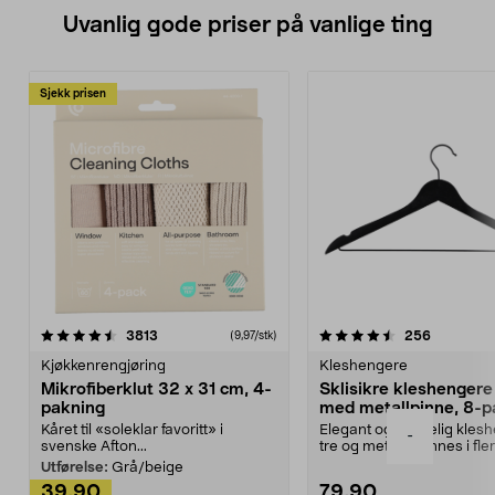
Uvanlig gode priser på vanlige ting
Sjekk prisen
4.5av 5 stjerner
anmeldelser
4.5av 5 stjerner
anmeldels
3813
256
(9,97/stk)
Kjøkkenrengjøring
Kleshengere
Mikrofiberklut 32 x 31 cm, 4-
Sklisikre kleshengere 
pakning
med metallpinne, 8-p
Kåret til «soleklar favoritt» i
Elegant og skikkelig kles
-
svenske Afton...
tre og metall – finnes i fle
Kleshe...
Utførelse:
Grå/beige
39,90
79,90