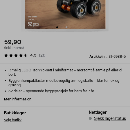
59,90
(inkl. moms)
4.5
(
21
)
Artikkelnr.:
31-6988-5
Rimelig LEGO Technic-sett i miniformat – morsomt å samle på eller gi
bort.
Bygg en kompaktlaster med bevegelig arm og skuffe – klar for lek og
graving.
52 deler – spennende byggeprosjekt for barn fra 7 år.
Mer informasjon
Nettlager
Butikklager
Sjekk lagerstatus
Velg butikk