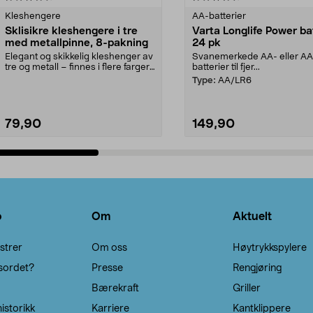
Kleshengere
AA-batterier
Sklisikre kleshengere i tre
Varta Longlife Power ba
med metallpinne, 8-pakning
24 pk
Elegant og skikkelig kleshenger av
Svanemerkede AA- eller A
tre og metall – finnes i flere farger.
batterier til fjer...
Kleshe...
Type:
AA/LR6
79,90
149,90
Legg i handlekurv
Legg i handlekurv
o
Om
Aktuelt
strer
Om oss
Høytrykkspylere
sordet?
Presse
Rengjøring
Bærekraft
Griller
istorikk
Karriere
Kantklippere