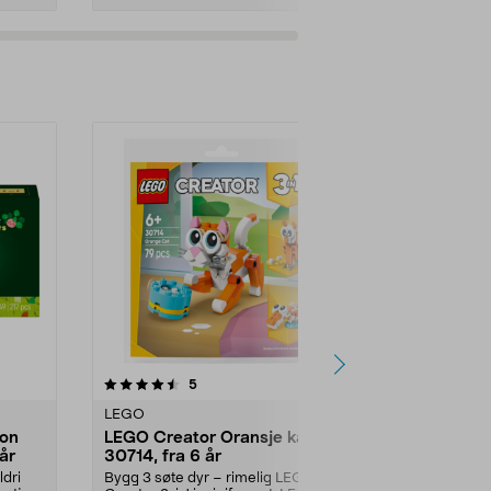
Legg i handlekurv
Legg 
anmeldelser
4.5
5
0.0 av 5 stjerner
LEGO
LEGO
ion
LEGO Creator Oransje katt
LEGO Frien
år
30714, fra 6 år
enhjørningd
år
ldri
Bygg 3 søte dyr – rimelig LEGO
Bygg en søt k