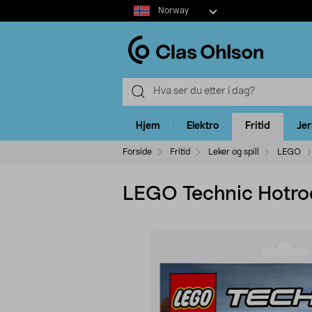
Select
Norway
market
Hjem
Elektro
Fritid
Je
Forside
Fritid
Leker og spill
LEGO
LEGO Technic Hotrod