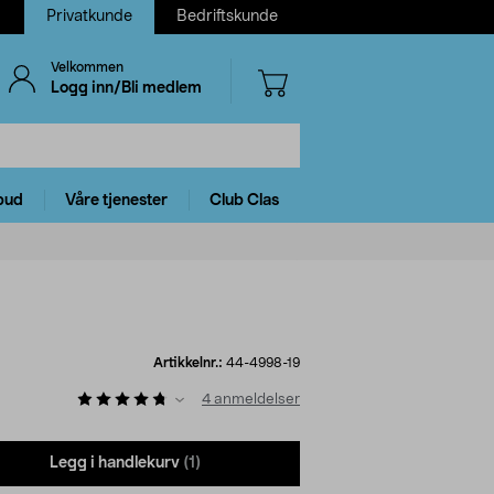
Privatkunde
Bedriftskunde
Velkommen
Logg inn/Bli medlem
bud
Våre tjenester
Club Clas
Artikkelnr.:
44-4998-19
4
anmeldelser
Legg i handlekurv
(1)