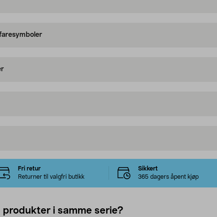
 faresymboler
er
Fri retur
Sikkert
Returner til valgfri butikk
365 dagers åpent kjøp
e produkter i samme serie?