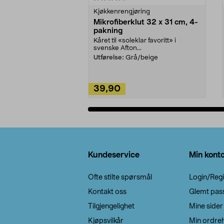
Kjøkkenrengjøring
Mikrofiberklut 32 x 31 cm, 4-
pakning
Kåret til «soleklar favoritt» i
svenske Afton...
Utførelse:
Grå/beige
39,90
Legg i handlekurv
Bunntekst
Kundeservice
Min kont
Ofte stilte spørsmål
Login/Regi
Kontakt oss
Glemt pas
Tilgjengelighet
Mine sider
Kjøpsvilkår
Min ordreh