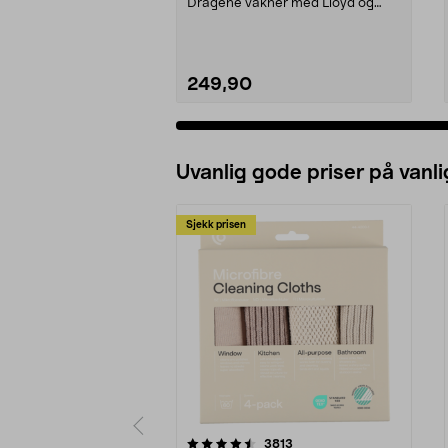
Dragene våkner med Lloyd og
dragen hans. LEGO ...
249,90
Uvanlig gode priser på vanli
Sjekk prisen
5av 5 stjerner
4.5av 5 stjerner
anmeldelser
3813