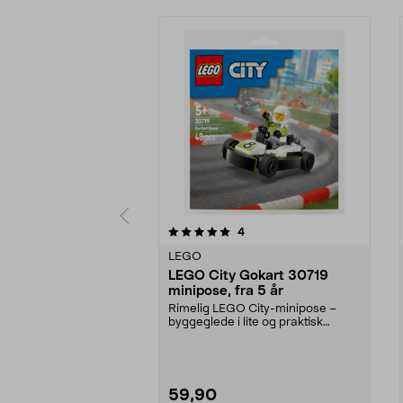
0av 5 stjerner
anmeldelser
4
0.0 av 5 stjerner
LEGO
LEGO City Gokart 30719
minipose, fra 5 år
Rimelig LEGO City-minipose –
byggeglede i lite og praktisk
format. LEGO City Gok...
59,90