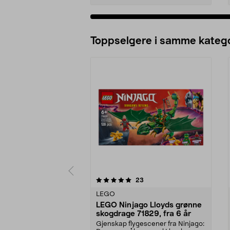
Legg i handlekurv
Toppselgere i samme katego
0 av 5 stjerner
5.0 av 5 stjerner
anmeldelser
23
LEGO
LEGO Ninjago Lloyds grønne
skogdrage 71829, fra 6 år
Gjenskap flygescener fra Ninjago: