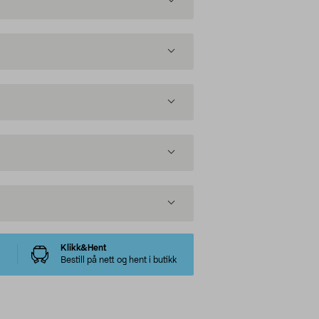
Klikk&Hent
Bestill på nett og hent i butikk