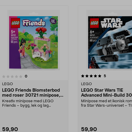
5.0av 5 stjerner
4.5av 5 stjerner
anmeldelser
5
anmeldelser
0
LEGO
LEGO
LEGO Friends Blomsterbod
LEGO Star Wars TIE
med roser 30721 minipose,
Advanced Mini-Build 3
fra 5 år
minipose, fra 6 år
Kreativ minipose med LEGO
Minipose med et ikonisk ro
Friends – bygg, lek og lag
fra Star Wars-universet – T
blomsterbuketter. LEGO Frie...
Advanced. LEGO Sta...
59,90
59,90