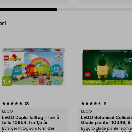
Legg i handlekurv
Legg i handlekurv
ri
4.5 av 5 stjerner
anmeldelser
4.5 av 5 stjerner
anmeldelser
26
6
LEGO
LEGO
LEGO Duplo Talltog – lær å
LEGO Botanical Collect
telle 10954, fra 1,5 år
Glade planter 10349, 9 
Et fargerikt tog som formidler
Bygg to glade planter som a