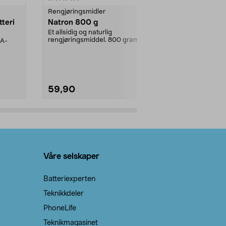
Rengjøringsmidler
Levende lys
tteri
Natron 800 g
Telys steari
prosent ste
Et allsidig og naturlig
rengjøringsmiddel. 800 gram
AA-
100 % stearin
natron – til rengjøring både...
råvarer. Produ
brenner med e
59,90
69,90
Legg i handlekurv
Legg 
Våre selskaper
Batteriexperten
Teknikkdeler
PhoneLife
Teknikmagasinet