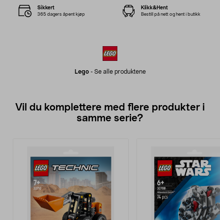
Sikkert
Klikk&Hent
365 dagers åpent kjøp
Bestill på nett og hent i butikk
Lego
-
Se alle produktene
Vil du komplettere med flere produkter i
samme serie?