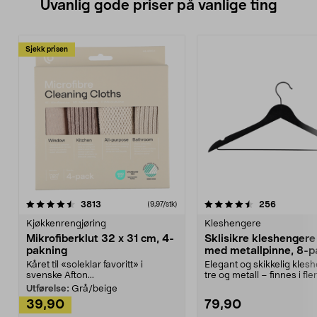
Uvanlig gode priser på vanlige ting
Sjekk prisen
4.5av 5 stjerner
anmeldelser
4.5av 5 stjerner
anmeldels
3813
256
(9,97/stk)
Kjøkkenrengjøring
Kleshengere
Mikrofiberklut 32 x 31 cm, 4-
Sklisikre kleshengere 
pakning
med metallpinne, 8-p
Kåret til «soleklar favoritt» i
Elegant og skikkelig kles
svenske Afton...
tre og metall – finnes i fle
Kleshe...
Utførelse:
Grå/beige
39,90
79,90