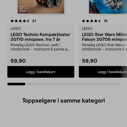
4.5av 5 stjerner
anmeldelser
4.5av 5 stjerner
anmeldelse
21
19
LEGO
LEGO
LEGO Technic Kompaktlaster
LEGO Star Wars Mill
30710 minipose, fra 7 år
Falcon 30708 minipos
år
Rimelig LEGO Technic-sett i
Rimelig LEGO Star Wars-s
miniformat – morsomt å samle på
miniformat – morsomt å 
eller gi bort. Bygg ...
eller gi bort i ga...
59,90
59,90
Legg i handlekurv
Legg i handlekurv
Toppselgere i samme kategori