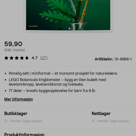
59,90
(inkl. moms)
4.7
(
27
)
Artikkelnr.:
31-6988-1
Rimelig sett i miniformat – et morsomt prosjekt for naturelskere.
LEGO Botanicals Engblomster – bygg en liten bukett med
løvetannknopp, løvetannblomst og hveteaks.
77 deler – kreativ byggeopplevelse for barn fra 9 år.
Mer informasjon
Butikklager
Nettlager
Henter lagerstatus...
Henter lagerstatus...
Produktinformasjon