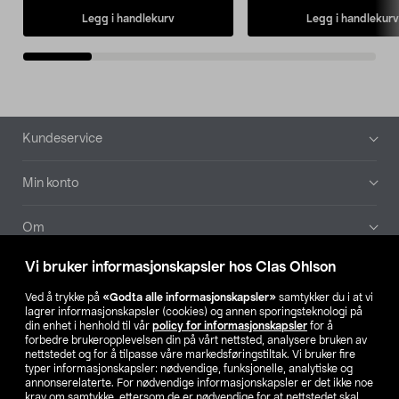
Legg i handlekurv
Legg i handlekurv
Bunntekst
Kundeservice
Min konto
Om
Vi bruker informasjonskapsler hos Clas Ohlson
Aktuelt
Ved å trykke på
«Godta alle informasjonskapsler»
samtykker du i at vi
lagrer informasjonskapsler (cookies) og annen sporingsteknologi på
Våre selskaper
din enhet i henhold til vår
policy for informasjonskapsler
for å
forbedre brukeropplevelsen din på vårt nettsted, analysere bruken av
nettstedet og for å tilpasse våre markedsføringstiltak. Vi bruker fire
Finn din butikk
typer informasjonskapsler: nødvendige, funksjonelle, analytiske og
annonserelaterte. For nødvendige informasjonskapsler er det ikke noe
krav om samtykke, ettersom de er nødvendige for at nettstedet skal