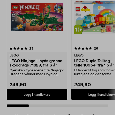
5.0 av 5 stjerner
anmeldelser
4.5 av 5 stjerner
anmeldelse
23
26
LEGO
LEGO
LEGO Ninjago Lloyds grønne
LEGO Duplo Talltog – 
skogdrage 71829, fra 6 år
telle 10954, fra 1,5 år
Gjenskap flygescener fra Ninjago:
Et fargerikt tog som formi
Dragene våkner med Lloyd og
lekeglede og den første
dragen hans. LEGO ...
forståelsen av tall. LEGO..
249,90
249,90
Legg i handlekurv
Legg i handlekurv