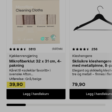
4.5av 5 stjerner
anmeldelser
4.5av 5 stjerner
anmeldels
3813
256
(9,97/stk)
Kjøkkenrengjøring
Kleshengere
Mikrofiberklut 32 x 31 cm, 4-
Sklisikre kleshengere 
pakning
med metallpinne, 8-p
Kåret til «soleklar favoritt» i
Elegant og skikkelig kles
svenske Afton...
tre og metall – finnes i fle
Kleshe...
Utførelse:
Grå/beige
39,90
79,90
Legg i handlekurv
Legg i handlekurv