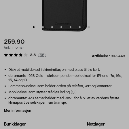
259,90
(inkl. moms)
3.8
(
55
)
Artikkelnr.:
39-2443
Diskret mobildeksel i skinnimitasjon med plass til tre kort.
dbramante 1928 Oslo – støtdempende mobildeksel for iPhone 17e, 16e,
15, 14 og 13.
Lommebokdeksel som holder orden på telefon, kort og kontanter.
Mobildeksel som støtter trådløs lading (Qi).
dbramante1928 samarbeider med WWF for å bli et av verdens første
klimapositive selskaper i sin bransje.
Mer informasjon
Butikklager
Nettlager