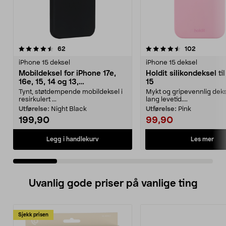
4.5 av 5 stjerner
anmeldelser
4.5 av 5 stjerner
anmeldels
62
102
iPhone 15 deksel
iPhone 15 deksel
Mobildeksel for iPhone 17e,
Holdit silikondeksel ti
16e, 15, 14 og 13,
15
dbramante1928 Greenland
Tynt, støtdempende mobildeksel i
Mykt og gripevennlig dek
resirkulert ...
lang levetid....
Utførelse:
Night Black
Utførelse:
Pink
199,90
99,90
Les mer
Legg i handlekurv
Uvanlig gode priser på vanlige ting
Sjekk prisen