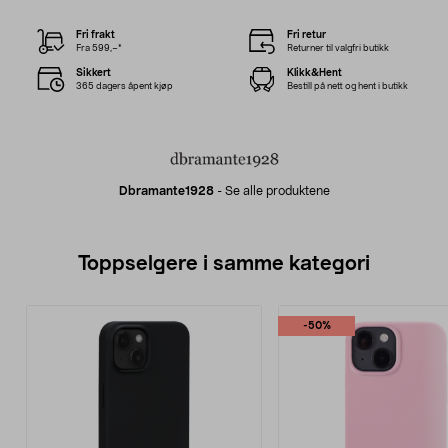
Fri frakt
Fri retur
Fra 599,–*
Returner til valgfri butikk
Sikkert
Klikk&Hent
365 dagers åpent kjøp
Bestill på nett og hent i butikk
Dbramante1928
-
Se alle produktene
Toppselgere i samme kategori
-50%