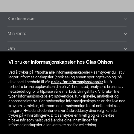
Bunntekst
Kundeservice
Min konto
Om
Vi bruker informasjonskapsler hos Clas Ohlson
Aktuelt
Ved å trykke på
«Godta alle informasjonskapsler»
samtykker du i at vi
lagrer informasjonskapsler (cookies) og annen sporingsteknologi på
Våre selskaper
din enhet i henhold til vår
policy for informasjonskapsler
for å
forbedre brukeropplevelsen din på vårt nettsted, analysere bruken av
nettstedet og for å tilpasse våre markedsføringstiltak. Vi bruker fire
Finn din butikk
typer informasjonskapsler: nødvendige, funksjonelle, analytiske og
annonserelaterte. For nødvendige informasjonskapsler er det ikke noe
krav om samtykke, ettersom de er nødvendige for at nettstedet skal
SE
NO
FI
fungere. Hvis du istedenfor ønsker å skreddersy dine valg, kan du
trykke på
«Innstillinger»
. Ditt samtykke er frivillig og kan trekkes
tilbake når som helst ved å endre dine innstillinger for
informasjonskapsler eller kontakte oss for veiledning.