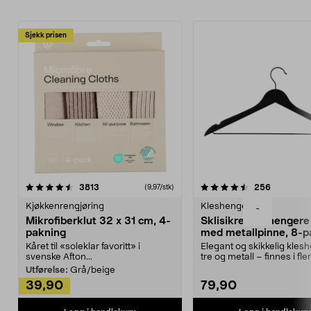
Sjekk prisen
4.5av 5 stjerner
anmeldelser
4.5av 5 stjerner
anmeldels
3813
256
(9,97/stk)
Kjøkkenrengjøring
Kleshengere
-
Mikrofiberklut 32 x 31 cm, 4-
Sklisikre kleshengere 
pakning
med metallpinne, 8-p
Kåret til «soleklar favoritt» i
Elegant og skikkelig kles
svenske Afton...
tre og metall – finnes i fle
Kleshe...
Utførelse:
Grå/beige
39,90
79,90