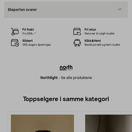
Eksperten svarer
Fri frakt
Fri retur
Fra 599,–*
Returner til valgfri butikk
Sikkert
Klikk&Hent
365 dagers åpent kjøp
Bestill på nett og hent i butikk
Northlight
-
Se alle produktene
Toppselgere i samme kategori