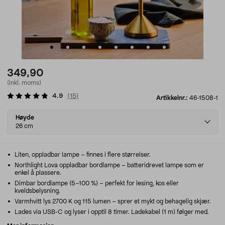
349,90
(inkl. moms)
4.9
(
15
)
Artikkelnr.:
46-1508-1
Select
Høyde
variant
26 cm
Liten, oppladbar lampe – finnes i flere størrelser.
Northlight Lova oppladbar bordlampe – batteridrevet lampe som er
enkel å plassere.
Dimbar bordlampe (5–100 %) – perfekt for lesing, kos eller
kveldsbelysning.
Varmhvitt lys 2700 K og 115 lumen – sprer et mykt og behagelig skjær.
Lades via USB-C og lyser i opptil 8 timer. Ladekabel (1 m) følger med.