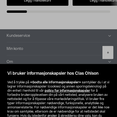
Legg i handlekurv
Legg i handlekurv
Bunntekst
Kundeservice
Min konto
Product
+
quantity
Om
Vi bruker informasjonskapsler hos Clas Ohlson
Aktuelt
Ved å trykke på
«Godta alle informasjonskapsler»
samtykker du i at vi
lagrer informasjonskapsler (cookies) og annen sporingsteknologi på
Våre selskaper
din enhet i henhold til vår
policy for informasjonskapsler
for å
forbedre brukeropplevelsen din på vårt nettsted, analysere bruken av
nettstedet og for å tilpasse våre markedsføringstiltak. Vi bruker fire
Finn din butikk
typer informasjonskapsler: nødvendige, funksjonelle, analytiske og
annonserelaterte. For nødvendige informasjonskapsler er det ikke noe
krav om samtykke, ettersom de er nødvendige for at nettstedet skal
SE
NO
FI
fungere. Hvis du istedenfor ønsker å skreddersy dine valg, kan du