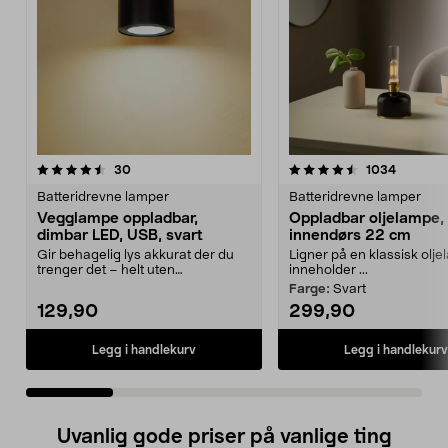
4.5 av 5 stjerner
anmeldelser
4.5 av 5 stjerner
anmeldel
30
1034
Batteridrevne lamper
Batteridrevne lamper
Vegglampe oppladbar,
Oppladbar oljelampe,
dimbar LED, USB, svart
innendørs 22 cm
Gir behagelig lys akkurat der du
Ligner på en klassisk olj
trenger det – helt uten
inneholder ...
forstyrrende kabler. Op...
Farge:
Svart
129,90
299,90
Legg i handlekurv
Legg i handlekurv
Uvanlig gode priser på vanlige ting