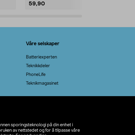
59,90
69,90
Legg i handlekurv
Legg 
Våre selskaper
Batteriexperten
Teknikkdeler
PhoneLife
Teknikmagasinet
annen sporingsteknologi på din enhet i
ruken av nettstedet og for å tilpasse våre