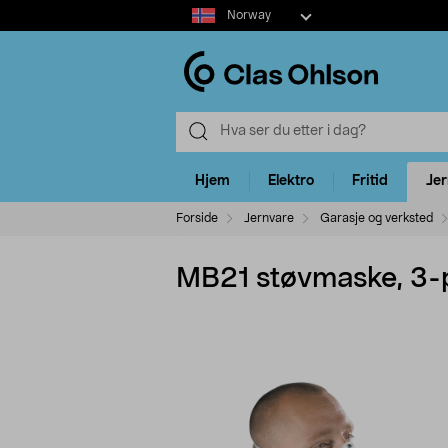
Select
Norway
market
Hjem
Elektro
Fritid
Je
Forside
Jernvare
Garasje og verksted
MB21 støvmaske, 3-