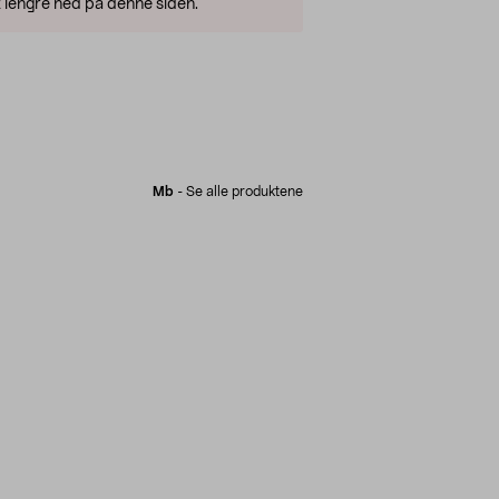
 lengre ned på denne siden.
Mb
-
Se alle produktene