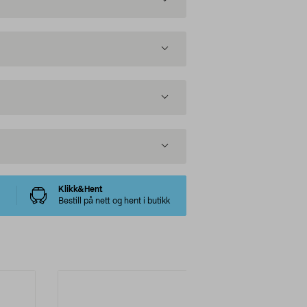
Klikk&Hent
Bestill på nett og hent i butikk