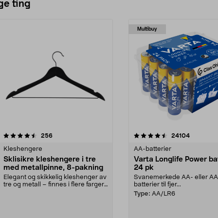
ge ting
Multibuy
4.5av 5 stjerner
anmeldelser
4.5av 5 stjerner
anmeldels
256
24104
Kleshengere
AA-batterier
Sklisikre kleshengere i tre
Varta Longlife Power ba
med metallpinne, 8-pakning
24 pk
Elegant og skikkelig kleshenger av
Svanemerkede AA- eller A
tre og metall – finnes i flere farger.
batterier til fjer...
Kleshe...
Type:
AA/LR6