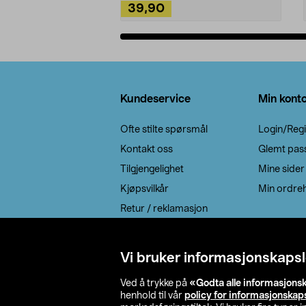
39,90
Legg i handlekurv
Bunntekst
Kundeservice
Min kont
Ofte stilte spørsmål
Login/Regi
Kontakt oss
Glemt pas
Tilgjengelighet
Mine sider
Kjøpsvilkår
Min ordreh
Retur / reklamasjon
EE-avfall
Cookie policy
Vi bruker informasjonskapsl
Leveringsalternativ
Ved å trykke på
«Godta alle informasjons
henhold til vår
policy for informasjonskap