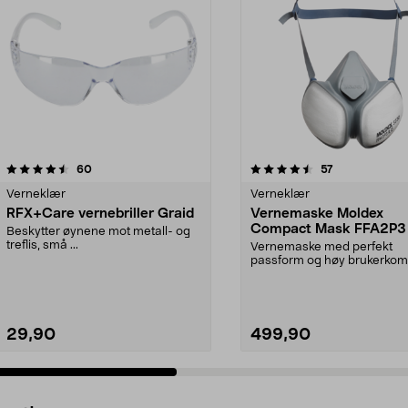
4.5 av 5 stjerner
anmeldelser
4.0 av 5 stjerner
anmeldelser
60
57
Verneklær
Verneklær
RFX+Care vernebriller Graid
Vernemaske Moldex
Compact Mask FFA2P3
Beskytter øynene mot metall- og
treflis, små ...
Vernemaske med perfekt
passform og høy brukerkomf
Filterteknologi med rynker...
29,90
499,90