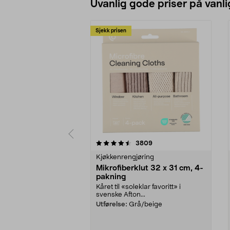
Uvanlig gode priser på vanli
Sjekk prisen
5av 5 stjerner
4.5av 5 stjerner
anmeldelser
3809
Kjøkkenrengjøring
Mikrofiberklut 32 x 31 cm, 4-
pakning
Kåret til «soleklar favoritt» i
svenske Afton...
Utførelse:
Grå/beige