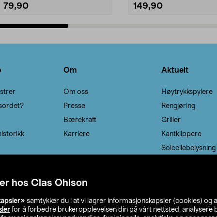
79,90
149,90
Legg i handlekurv
Legg i handlekurv
o
Om
Aktuelt
strer
Om oss
Høytrykkspylere
sordet?
Presse
Rengjøring
Bærekraft
Griller
istorikk
Karriere
Kantklippere
Solcellebelysning
er hos Clas Ohlson
kapsler»
samtykker du i at vi lagrer informasjonskapsler (cookies) og 
sler
for å forbedre brukeropplevelsen din på vårt nettsted, analysere b