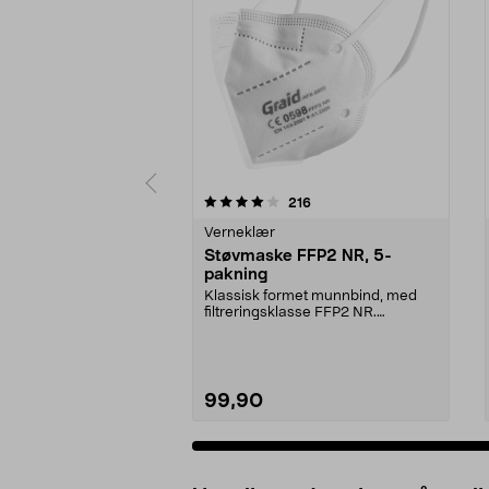
0 av 5 stjerner
4.5 av 5 stjerner
anmeldelser
216
Verneklær
Støvmaske FFP2 NR, 5-
pakning
Klassisk formet munnbind, med
filtreringsklasse FFP2 NR.
Ansiktsmaske som beskyt...
99,90