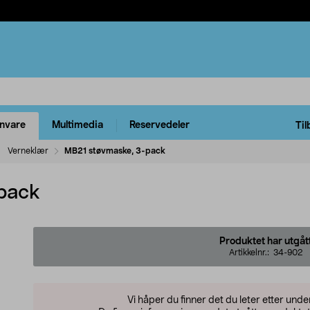
rnvare
Multimedia
Reservedeler
Til
Verneklær
MB21 støvmaske, 3-pack
pack
Produktet har utgåt
Artikkelnr.:
34-902
Vi håper du finner det du leter etter und