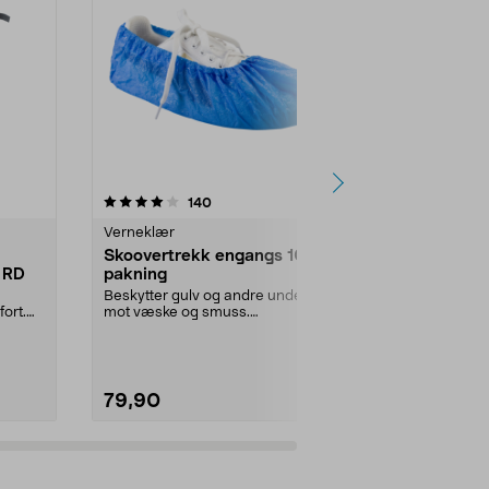
4.5 av 5 stjerner
anmeldelser
4.5
140
1
Verneklær
Verneklær
Skoovertrekk engangs 100-
3M SecureF
 RD
pakning
vernebrille
glass
Beskytter gulv og andre underlag
Sitter trygt 
ort.
mot væske og smuss.
automatisk ju
Skoovertrekk i plast for in...
SecureFit 400
79,90
169,90