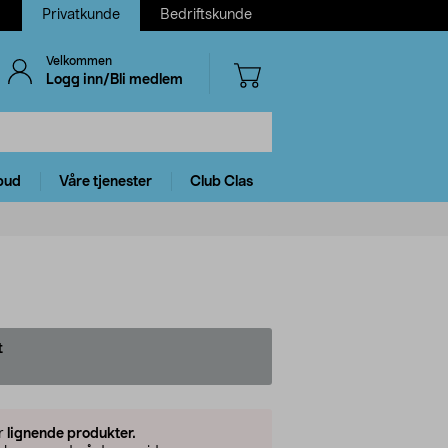
Privatkunde
Bedriftskunde
Velkommen
Logg inn/Bli medlem
bud
Våre tjenester
Club Clas
t
er
lignende produkter.