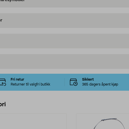
 faresymboler
er
Fri retur
Sikkert
Returner til valgfri butikk
365 dagers åpent kjøp
ri