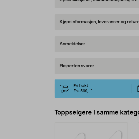
Spesifikasjoner, dokumentasjon og ev.
Kjøpsinformasjon, leveranser og retur
Anmeldelser
Eksperten svarer
Fri frakt
Fra 599,–*
Toppselgere i samme katego