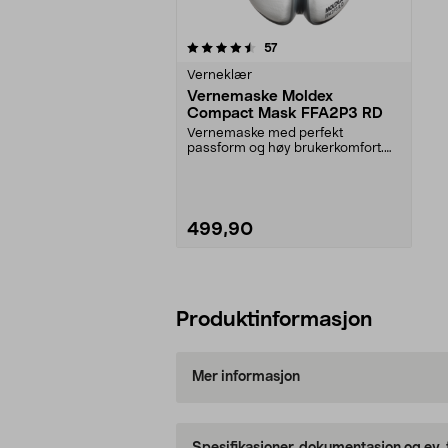
5av 5 stjerner
anmeldelser
57
Verneklær
Vernemaske Moldex
Compact Mask FFA2P3 RD
Vernemaske med perfekt
passform og høy brukerkomfort.
Filterteknologi med rynker...
499,90
Legg i handlekurv
Produktinformasjon
Mer informasjon