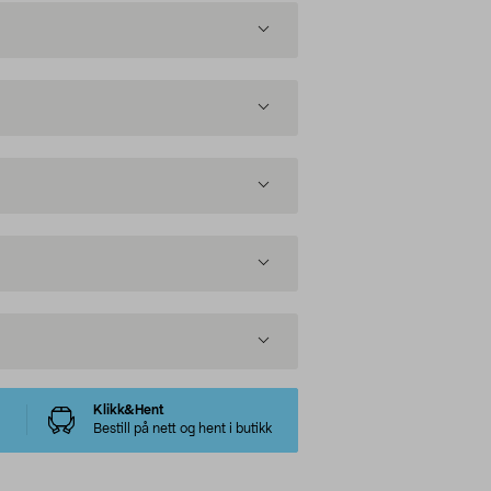
Klikk&Hent
Bestill på nett og hent i butikk