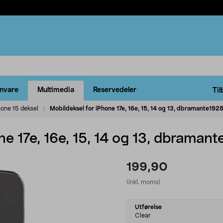
rnvare
Multimedia
Reservedeler
Til
hone 15 deksel
Mobildeksel for iPhone 17e, 16e, 15, 14 og 13, dbramante19
ne 17e, 16e, 15, 14 og 13, dbrama
199,90
(inkl. moms)
Select
Utførelse
variant
Clear