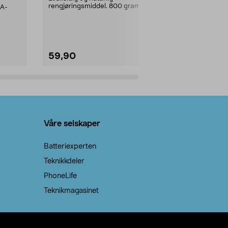
rengjøringsmiddel. 800 gram
AA-
100 % stearin
natron – til rengjøring både...
råvarer. Produ
brenner med e
59,90
69,90
Legg i handlekurv
Legg 
Våre selskaper
Batteriexperten
Teknikkdeler
PhoneLife
Teknikmagasinet