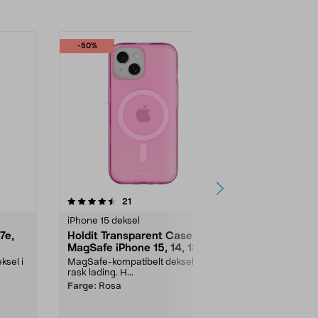
-50%
-40%
4.5 av 5 stjerner
anmeldelser
4.5
21
6
iPhone 15 deksel
iPhone 15 dek
7e,
Holdit Transparent Case
Holdit gjen
MagSafe iPhone 15, 14, 13
til iPhone 1
and
mobildeksel
ksel i
MagSafe-kompatibelt deksel for
Gripevennlig o
rask lading. H...
med lang l...
Farge:
Rosa
Utførelse:
Min