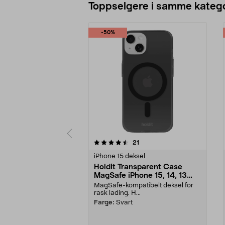
Toppselgere i samme katego
-50%
5 av 5 stjerner
4.5 av 5 stjerner
anmeldelser
21
iPhone 15 deksel
Holdit Transparent Case
MagSafe iPhone 15, 14, 13
mobildeksel
MagSafe-kompatibelt deksel for
rask lading. H...
Farge:
Svart