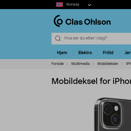
Select
Norway
market
Hjem
Elektro
Fritid
Je
Forside
Multimedia
Mobildeksler
iP
Mobildeksel for iPho