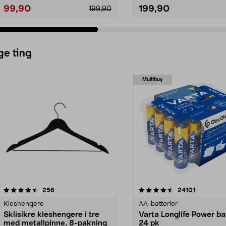
99,90
199,90
199,90
ge ting
Multibuy
4.5av 5 stjerner
anmeldelser
4.5av 5 stjerner
anmeldels
256
24101
Kleshengere
AA-batterier
Sklisikre kleshengere i tre
Varta Longlife Power ba
med metallpinne, 8-pakning
24 pk