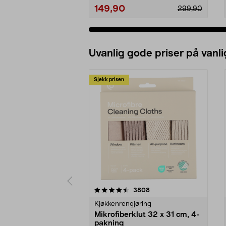
149,90
299,90
Uvanlig gode priser på vanli
Sjekk prisen
5av 5 stjerner
4.5av 5 stjerner
anmeldelser
3808
Kjøkkenrengjøring
Mikrofiberklut 32 x 31 cm, 4-
pakning