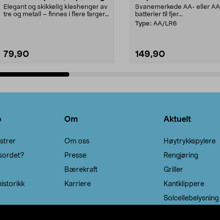
Elegant og skikkelig kleshenger av
Svanemerkede AA- eller A
tre og metall – finnes i flere farger.
batterier til fjer...
Kleshe...
Type:
AA/LR6
79,90
149,90
Legg i handlekurv
Legg i handlekurv
o
Om
Aktuelt
strer
Om oss
Høytrykkspylere
sordet?
Presse
Rengjøring
Bærekraft
Griller
istorikk
Karriere
Kantklippere
Solcellebelysning