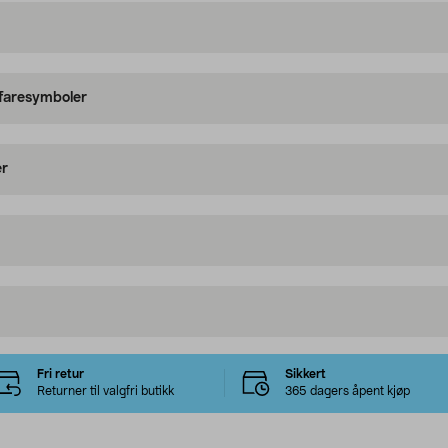
 faresymboler
er
Fri retur
Sikkert
Returner til valgfri butikk
365 dagers åpent kjøp