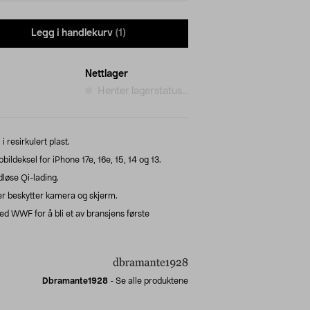
Legg i handlekurv
(1)
Nettlager
Henter lagerstatus...
 resirkulert plast.
deksel for iPhone 17e, 16e, 15, 14 og 13.
løse Qi-lading.
er beskytter kamera og skjerm.
WWF for å bli et av bransjens første
Dbramante1928
-
Se alle produktene