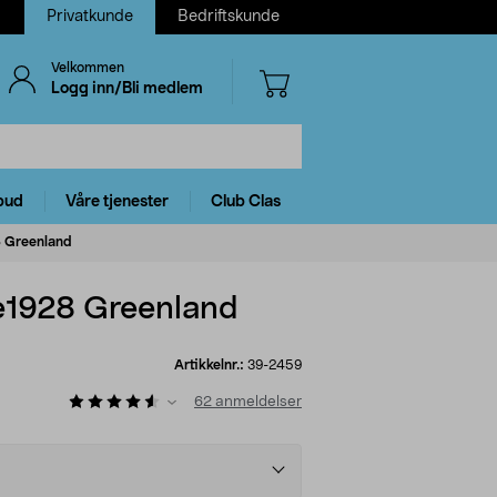
Privatkunde
Bedriftskunde
Velkommen
Logg inn/Bli medlem
bud
Våre tjenester
Club Clas
28 Greenland
nte1928 Greenland
Artikkelnr.:
39-2459
62
anmeldelser