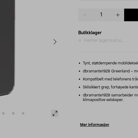
Product
quantity
Butikklager
Henter lagerstatus...
Tynt, støtdempende mobildeksel i
dbramante1928 Greenland – mobil
Kompatibelt med telefonens tråd
Sklisikkert grep, forhøyede kant
dbramante1928 samarbeider med 
klimapositive selskaper.
Mer informasjon