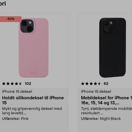
ri
-50%
4.5 av 5 stjerner
anmeldelser
4.5 av 5 stjerner
anmeldelser
102
62
iPhone 15 deksel
iPhone 15 deksel
Holdit silikondeksel til iPhone
Mobildeksel for iPhone 1
15
16e, 15, 14 og 13,
dbramante1928 Greenl
Mykt og gripevennlig deksel med
Tynt, støtdempende mobilde
lang levetid....
resirkulert ...
Utførelse:
Pink
Utførelse:
Night Black