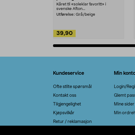
Kåret til «soleklar favoritt» i
svenske Afton...
Utførelse:
Grå/beige
39,90
Legg i handlekurv
Bunntekst
Kundeservice
Min kont
Ofte stilte spørsmål
Login/Regi
Kontakt oss
Glemt pas
Tilgjengelighet
Mine sider
Kjøpsvilkår
Min ordreh
Retur / reklamasjon
EE-avfall