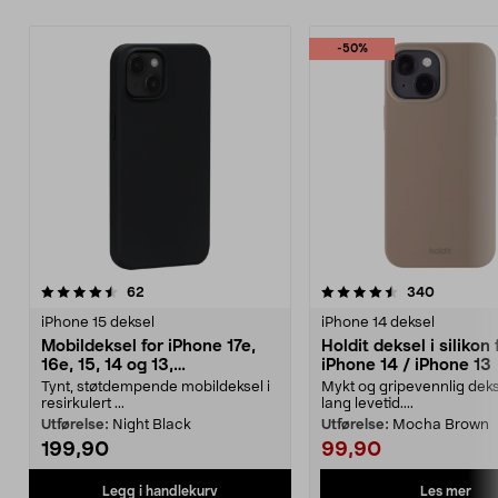
-50%
4.5 av 5 stjerner
anmeldelser
4.5 av 5 stjerner
anmeldel
62
340
iPhone 15 deksel
iPhone 14 deksel
Mobildeksel for iPhone 17e,
Holdit deksel i silikon 
16e, 15, 14 og 13,
iPhone 14 / iPhone 13
dbramante1928 Greenland
Tynt, støtdempende mobildeksel i
Mykt og gripevennlig dek
resirkulert ...
lang levetid....
Utførelse:
Night Black
Utførelse:
Mocha Brown
199,90
99,90
Les mer
Legg i handlekurv