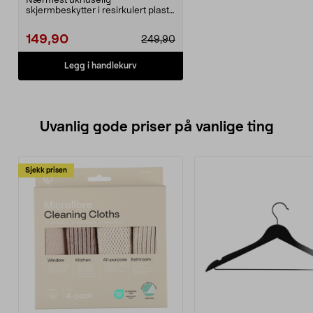
Nærmest uknuselig
skjermbeskytter i resirkulert plast.
dbramante1928 Eco-Shield ...
149,90
249,90
Legg i handlekurv
Uvanlig gode priser på vanlige ting
Sjekk prisen