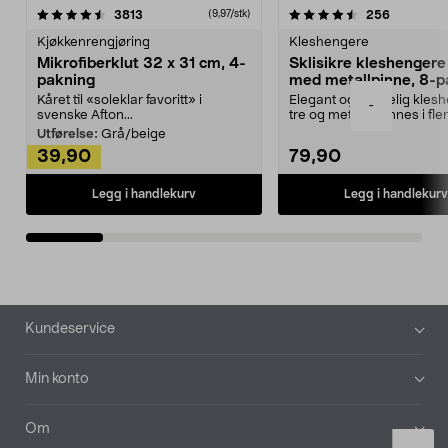
4.5av 5 stjerner
anmeldelser
4.5av 5 stjerner
anmeldels
3813
256
(9,97/stk)
Kjøkkenrengjøring
Kleshengere
Mikrofiberklut 32 x 31 cm, 4-
Sklisikre kleshengere 
pakning
med metallpinne, 8-p
Kåret til «soleklar favoritt» i
Elegant og skikkelig kles
-
svenske Afton...
tre og metall – finnes i fle
Kleshe...
Utførelse:
Grå/beige
39,90
79,90
Legg i handlekurv
Legg i handlekurv
Bunntekst
Kundeservice
Min konto
Om