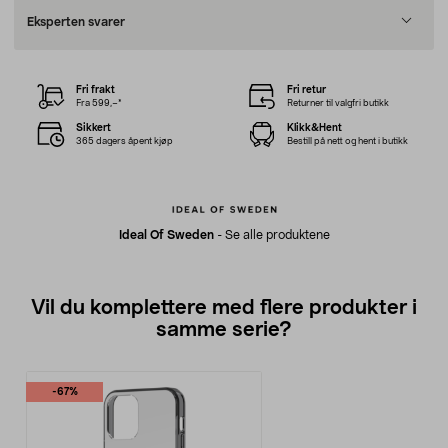
Eksperten svarer
Fri frakt
Fri retur
Fra 599,–*
Returner til valgfri butikk
Sikkert
Klikk&Hent
365 dagers åpent kjøp
Bestill på nett og hent i butikk
Ideal Of Sweden
-
Se alle produktene
Vil du komplettere med flere produkter i
samme serie?
-67%