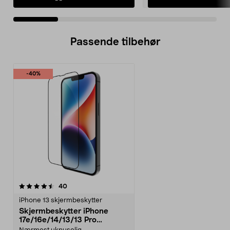
Passende tilbehør
-40%
anmeldelser
40
iPhone 13 skjermbeskytter
Skjermbeskytter iPhone
17e/16e/14/13/13 Pro
dbramante1928 Eco-Shield