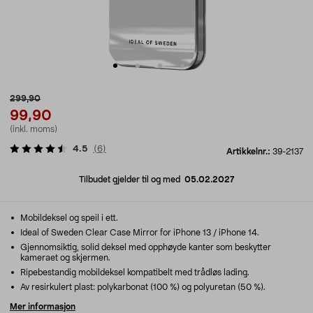
299,90
99,90
(inkl. moms)
4.5
(
6
)
Artikkelnr.:
39-2137
Tilbudet gjelder til og med
05.02.2027
Mobildeksel og speil i ett.
Ideal of Sweden Clear Case Mirror for iPhone 13 / iPhone 14.
Gjennomsiktig, solid deksel med opphøyde kanter som beskytter
kameraet og skjermen.
Ripebestandig mobildeksel kompatibelt med trådløs lading.
Av resirkulert plast: polykarbonat (100 %) og polyuretan (50 %).
Mer informasjon