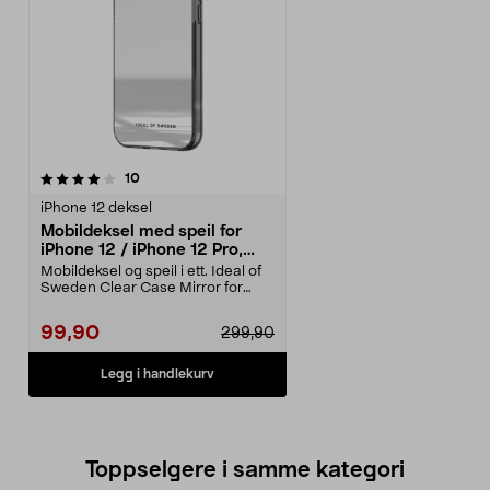
anmeldelser
10
iPhone 12 deksel
Mobildeksel med speil for
iPhone 12 / iPhone 12 Pro,
Ideal of Sweden
Mobildeksel og speil i ett. Ideal of
Sweden Clear Case Mirror for
iPhone 12 / iP...
99,90
299,90
Legg i handlekurv
Toppselgere i samme kategori