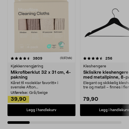
4.5av 5 stjerner
anmeldelser
4.5av 5 stjerner
anmeldels
3809
256
(9,97/stk)
Kjøkkenrengjøring
Kleshengere
Mikrofiberklut 32 x 31 cm, 4-
Sklisikre kleshengere 
pakning
med metallpinne, 8-p
Kåret til «soleklar favoritt» i
Elegant og skikkelig kles
svenske Afton...
tre og metall – finnes i fle
Kleshe...
Utførelse:
Grå/beige
39,90
79,90
Legg i handlekurv
Legg i handlekurv