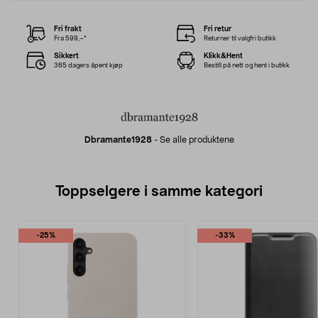
Fri frakt
Fri retur
Fra 599,–*
Returner til valgfri butikk
Sikkert
Klikk&Hent
365 dagers åpent kjøp
Bestill på nett og hent i butikk
Dbramante1928
-
Se alle produktene
Toppselgere i samme kategori
-25%
-33%