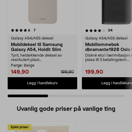
4.0 av 5 stjerner
anmeldelser
4.0 av 5 stjerner
anmeldelse
7
34
Galaxy A54/A55 deksel
Galaxy A54/A55 deksel
Mobildeksel til Samsung
Mobillommebok
Galaxy A54, Holdit Slim
dbramante1928 Oslo t
Samsung Galaxy A55
Tynt, heldekkende deksel av
Diskré etui i lærimitasjon
resirkulert plast...
plass til 3 betalingskort.
dbramante1928 Oslo – s..
Farge:
Beige
149,90
199,90
199,90
Legg i handlekurv
Legg i handlekurv
Uvanlig gode priser på vanlige ting
Sjekk prisen