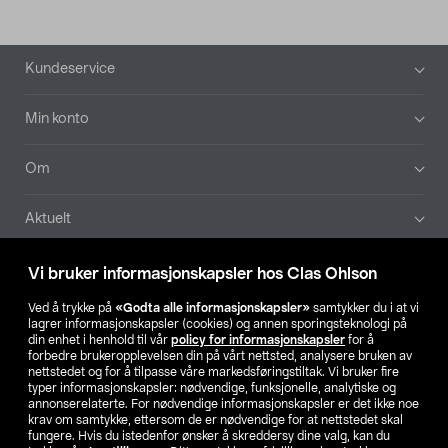
Bunntekst
Kundeservice
Min konto
Om
Aktuelt
Våre selskaper
Vi bruker informasjonskapsler hos Clas Ohlson
Ved å trykke på
«Godta alle informasjonskapsler»
samtykker du i at vi
Finn din butikk
lagrer informasjonskapsler (cookies) og annen sporingsteknologi på
din enhet i henhold til vår
policy for informasjonskapsler
for å
forbedre brukeropplevelsen din på vårt nettsted, analysere bruken av
SE
NO
FI
nettstedet og for å tilpasse våre markedsføringstiltak. Vi bruker fire
typer informasjonskapsler: nødvendige, funksjonelle, analytiske og
annonserelaterte. For nødvendige informasjonskapsler er det ikke noe
krav om samtykke, ettersom de er nødvendige for at nettstedet skal
fungere. Hvis du istedenfor ønsker å skreddersy dine valg, kan du