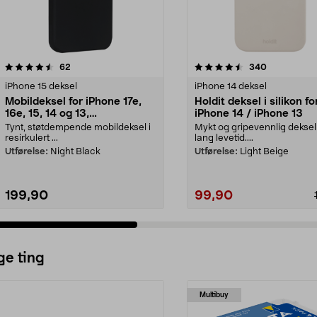
4.5 av 5 stjerner
anmeldelser
4.5 av 5 stjerner
anmeldelser
62
340
iPhone 15 deksel
iPhone 14 deksel
Mobildeksel for iPhone 17e,
Holdit deksel i silikon fo
16e, 15, 14 og 13,
iPhone 14 / iPhone 13
dbramante1928 Greenland
Tynt, støtdempende mobildeksel i
Mykt og gripevennlig dekse
resirkulert ...
lang levetid....
Utførelse:
Night Black
Utførelse:
Light Beige
199,90
99,90
ge ting
Multibuy