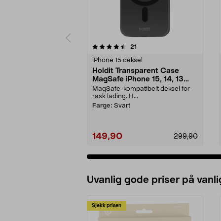
5 av 5 stjerner
4.5 av 5 stjerner
anmeldelser
21
iPhone 15 deksel
Holdit Transparent Case
MagSafe iPhone 15, 14, 13
mobildeksel
MagSafe-kompatibelt deksel for
rask lading. H...
Farge:
Svart
149,90
299,90
Uvanlig gode priser på vanli
Sjekk prisen