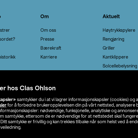
o
Om
Aktuelt
strer
Om oss
Høytrykkspylere
sordet?
Presse
Rengjøring
Bærekraft
Griller
istorikk
Karriere
Kantklippere
Solcellebelysning
er hos Clas Ohlson
kapsler»
samtykker du i at vi lagrer informasjonskapsler (cookies) og 
sler
for å forbedre brukeropplevelsen din på vårt nettsted, analysere b
 informasjonskapsler: nødvendige, funksjonelle, analytiske og annonse
om samtykke, ettersom de er nødvendige for at nettstedet skal fungere
. Ditt samtykke er frivillig og kan trekkes tilbake når som helst ved å endr
veiledning.
lson
Privacy statement
Medlemsvilkår
Kjøpsvilkår
F