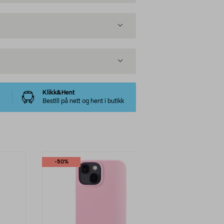
Klikk&Hent
Bestill på nett og hent i butikk
-50%
-50%