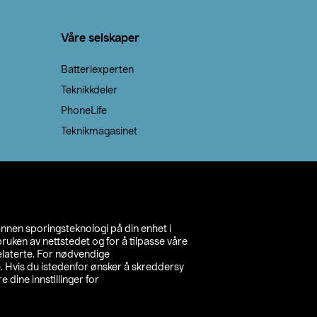
Våre selskaper
Batteriexperten
Teknikkdeler
PhoneLife
Teknikmagasinet
annen sporingsteknologi på din enhet i
ruken av nettstedet og for å tilpasse våre
relaterte. For nødvendige
. Hvis du istedenfor ønsker å skreddersy
e dine innstillinger for
inn din butikk