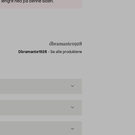
 lengre ned på denne siden.
Dbramante1928
-
Se alle produktene