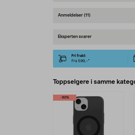
Anmeldelser
(11)
Eksperten svarer
Fri frakt
Fra 599,–*
Toppselgere i samme katego
-50%