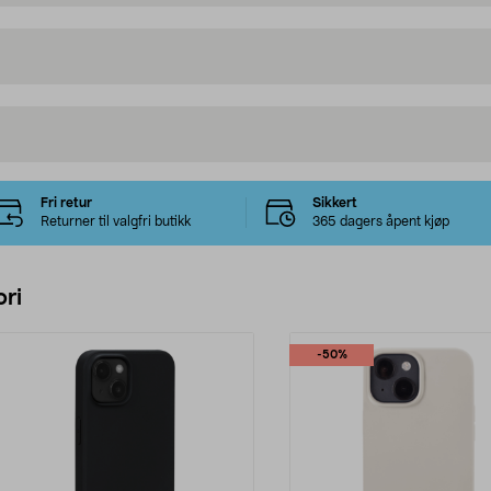
Fri retur
Sikkert
Returner til valgfri butikk
365 dagers åpent kjøp
ri
-50%