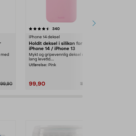
4.5 av 5 stjerner
anmeldelser
4.0
340
2
iPhone 14 deksel
iPhone 15 dek
r
Holdit deksel i silikon for
Holdit Tran
iPhone 14 / iPhone 13
MagSafe iPh
mobildekse
l med
Mykt og gripevennlig deksel med
MagSafe-komp
lang levetid....
rask lading. H.
Utførelse:
Pink
Farge:
Rosa
99,90
149,90
199,90
199,90