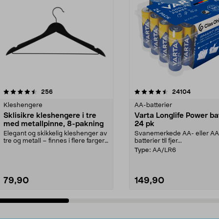
4.5av 5 stjerner
anmeldelser
4.5av 5 stjerner
anmeldels
256
24104
Kleshengere
AA-batterier
Sklisikre kleshengere i tre
Varta Longlife Power ba
med metallpinne, 8-pakning
24 pk
Elegant og skikkelig kleshenger av
Svanemerkede AA- eller A
tre og metall – finnes i flere farger.
batterier til fjer...
Kleshe...
Type:
AA/LR6
79,90
149,90
Legg i handlekurv
Legg i handlekurv