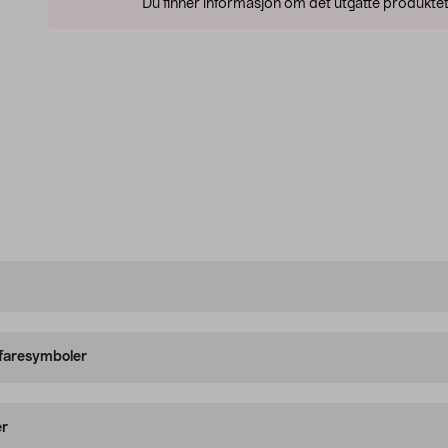
Du finner informasjon om det utgåtte produktet
 faresymboler
er