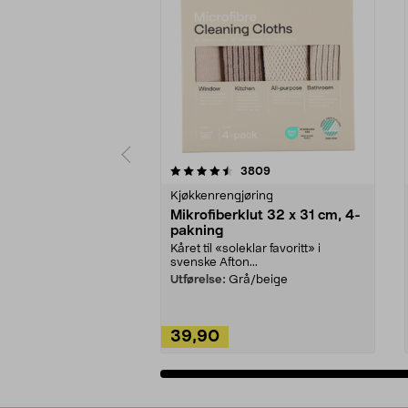
5av 5 stjerner
4.5av 5 stjerner
anmeldelser
3809
Kjøkkenrengjøring
Mikrofiberklut 32 x 31 cm, 4-
pakning
Kåret til «soleklar favoritt» i
svenske Afton...
Utførelse:
Grå/beige
39,90
Legg i handlekurv