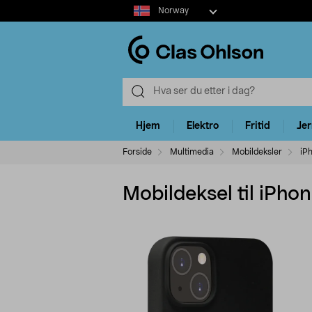
Select
Norway
market
Hjem
Elektro
Fritid
Je
Forside
Multimedia
Mobildeksler
iP
Mobildeksel til iPh