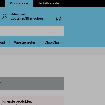
Privatkunde
Bedriftskunde
Velkommen
Logg inn/Bli medlem
bud
Våre tjenester
Club Clas
t
er
lignende produkter.