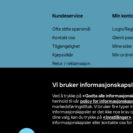
Bunntekst
Kundeservice
Min kont
Ofte stilte spørsmål
Login/Regi
Kontakt oss
Glemt pas
Tilgjengelighet
Mine sider
Kjøpsvilkår
Min ordreh
Retur / reklamasjon
EE-avfall
Cookie policy
Vi bruker informasjonskapsl
Leveringsalternativ
Ved å trykke på
«Godta alle informasjons
henhold til vår
policy for informasjonskap
markedsføringstiltak. Vi bruker fire typer
informasjonskapsler er det ikke noe krav 
dine valg, kan du trykke på
«Innstillinger»
informasjonskapsler eller kontakte oss for 
© 2026 Clas Oh