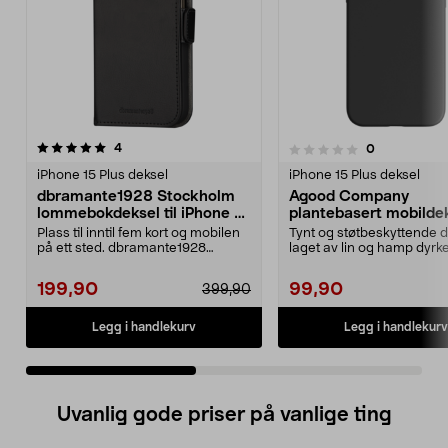
anmeldelser
4.5 av 5 stjerner
4
anmeldelser
0
0.0 av 5 stjerner
iPhone 15 Plus deksel
iPhone 15 Plus deksel
dbramante1928 Stockholm
Agood Company
lommebokdeksel til iPhone 15
plantebasert mobildeks
Plus
iPhone 15 Plus
Plass til inntil fem kort og mobilen
Tynt og støtbeskyttende d
på ett sted. dbramante1928
laget av lin og hamp dyrke
Stockholm – besk...
Sverige. Agood Co...
199,90
99,90
399,90
Legg i handlekurv
Legg i handlekurv
Uvanlig gode priser på vanlige ting