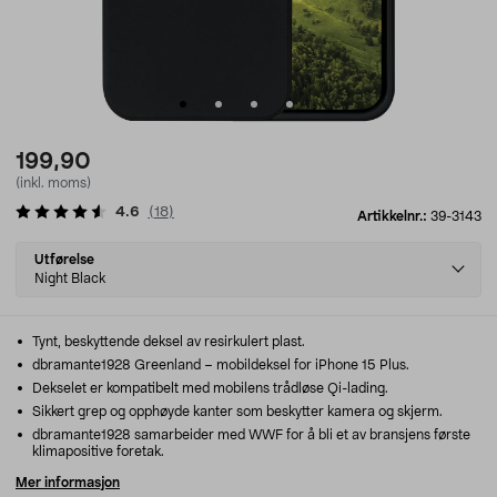
199,90
(inkl. moms)
4.6
(
18
)
Artikkelnr.:
39-3143
Select
Utførelse
variant
Night Black
Tynt, beskyttende deksel av resirkulert plast.
dbramante1928 Greenland – mobildeksel for iPhone 15 Plus.
Dekselet er kompatibelt med mobilens trådløse Qi-lading.
Sikkert grep og opphøyde kanter som beskytter kamera og skjerm.
dbramante1928 samarbeider med WWF for å bli et av bransjens første
klimapositive foretak.
Mer informasjon