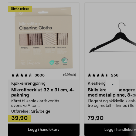
Sjekk prisen
4.5av 5 stjerner
anmeldelser
4.5av 5 stjerner
anmeldels
3808
256
(9,97/stk)
Kjøkkenrengjøring
Kleshengere
-
Mikrofiberklut 32 x 31 cm, 4-
Sklisikre kleshengere 
pakning
med metallpinne, 8-p
Kåret til «soleklar favoritt» i
Elegant og skikkelig kles
svenske Afton...
tre og metall – finnes i fle
Kleshe...
Utførelse:
Grå/beige
39,90
79,90
Legg i handlekurv
Legg i handlekurv