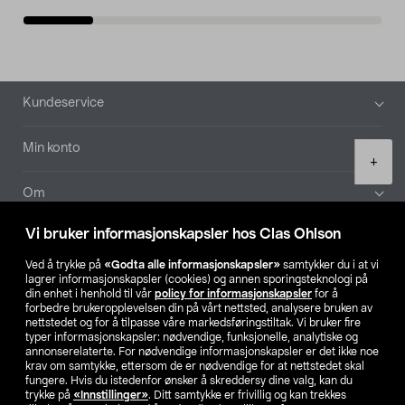
Bunntekst
Kundeservice
Min konto
Product
+
quantity
Om
Vi bruker informasjonskapsler hos Clas Ohlson
Aktuelt
Ved å trykke på
«Godta alle informasjonskapsler»
samtykker du i at vi
lagrer informasjonskapsler (cookies) og annen sporingsteknologi på
Våre selskaper
din enhet i henhold til vår
policy for informasjonskapsler
for å
forbedre brukeropplevelsen din på vårt nettsted, analysere bruken av
nettstedet og for å tilpasse våre markedsføringstiltak. Vi bruker fire
Finn din butikk
typer informasjonskapsler: nødvendige, funksjonelle, analytiske og
annonserelaterte. For nødvendige informasjonskapsler er det ikke noe
krav om samtykke, ettersom de er nødvendige for at nettstedet skal
SE
NO
FI
fungere. Hvis du istedenfor ønsker å skreddersy dine valg, kan du
trykke på
«Innstillinger»
. Ditt samtykke er frivillig og kan trekkes