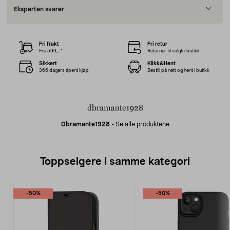
Eksperten svarer
Fri frakt
Fri retur
Fra 599,–*
Returner til valgfri butikk
Sikkert
Klikk&Hent
365 dagers åpent kjøp
Bestill på nett og hent i butikk
Dbramante1928
-
Se alle produktene
Toppselgere i samme kategori
-50%
-50%