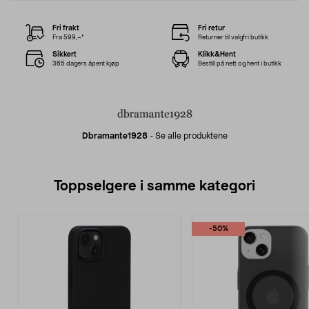
Fri frakt
Fri retur
Fra 599,–*
Returner til valgfri butikk
Sikkert
Klikk&Hent
365 dagers åpent kjøp
Bestill på nett og hent i butikk
Dbramante1928
-
Se alle produktene
Toppselgere i samme kategori
-50%