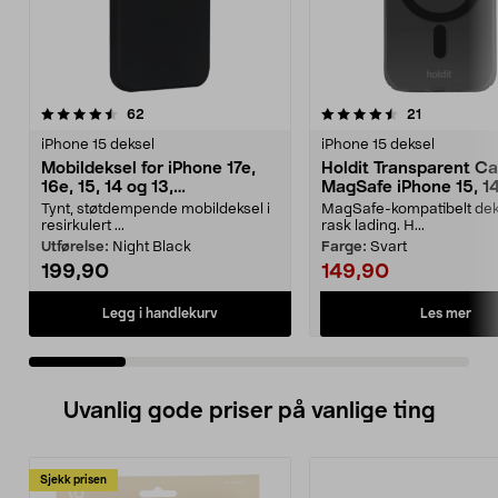
4.5 av 5 stjerner
anmeldelser
4.5 av 5 stjerner
anmeldelse
62
21
iPhone 15 deksel
iPhone 15 deksel
Mobildeksel for iPhone 17e,
Holdit Transparent C
16e, 15, 14 og 13,
MagSafe iPhone 15, 14
dbramante1928 Greenland
mobildeksel
Tynt, støtdempende mobildeksel i
MagSafe-kompatibelt deks
resirkulert ...
rask lading. H...
Utførelse:
Night Black
Farge:
Svart
199,90
149,90
Les mer
Legg i handlekurv
Uvanlig gode priser på vanlige ting
Sjekk prisen