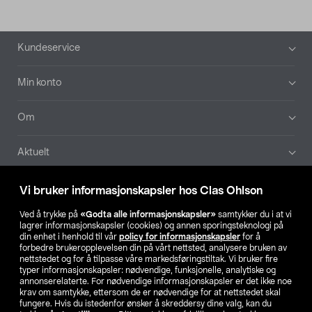
Bunntekst
Kundeservice
Min konto
Om
Aktuelt
Våre selskaper
Vi bruker informasjonskapsler hos Clas Ohlson
Ved å trykke på
«Godta alle informasjonskapsler»
samtykker du i at vi
Finn din butikk
lagrer informasjonskapsler (cookies) og annen sporingsteknologi på
din enhet i henhold til vår
policy for informasjonskapsler
for å
forbedre brukeropplevelsen din på vårt nettsted, analysere bruken av
SE
NO
FI
nettstedet og for å tilpasse våre markedsføringstiltak. Vi bruker fire
typer informasjonskapsler: nødvendige, funksjonelle, analytiske og
annonserelaterte. For nødvendige informasjonskapsler er det ikke noe
krav om samtykke, ettersom de er nødvendige for at nettstedet skal
fungere. Hvis du istedenfor ønsker å skreddersy dine valg, kan du