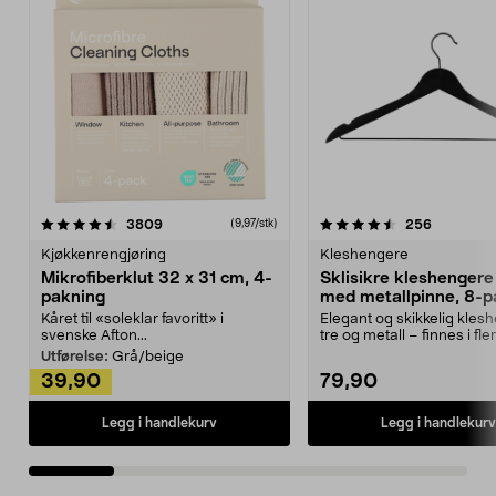
4.5av 5 stjerner
anmeldelser
4.5av 5 stjerner
anmeldels
3809
256
(9,97/stk)
Kjøkkenrengjøring
Kleshengere
Mikrofiberklut 32 x 31 cm, 4-
Sklisikre kleshengere 
pakning
med metallpinne, 8-p
Kåret til «soleklar favoritt» i
Elegant og skikkelig kles
svenske Afton...
tre og metall – finnes i fle
Kleshe...
Utførelse:
Grå/beige
39,90
79,90
Legg i handlekurv
Legg i handlekurv