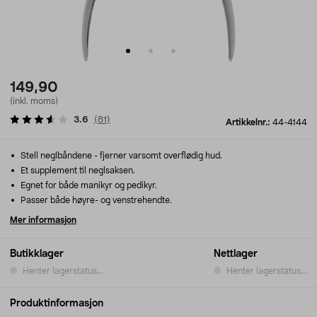
149,90
(inkl. moms)
3.6
(
81
)
Artikkelnr.:
44-4144
Stell neglbåndene - fjerner varsomt overflødig hud.
Et supplement til neglsaksen.
Egnet for både manikyr og pedikyr.
Passer både høyre- og venstrehendte.
Mer informasjon
Butikklager
Nettlager
Henter lagerstatus...
Henter lagerstatus...
Produktinformasjon