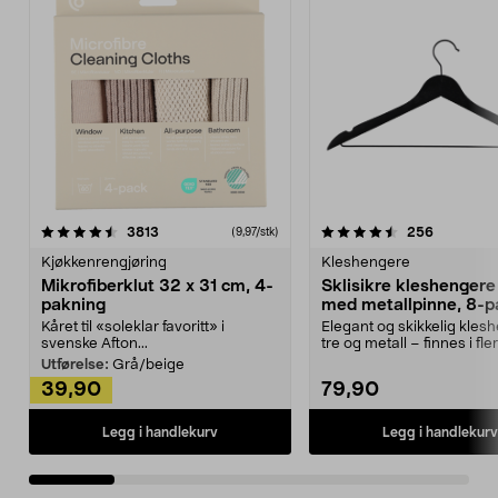
4.5av 5 stjerner
anmeldelser
4.5av 5 stjerner
anmeldels
3813
256
(9,97/stk)
Kjøkkenrengjøring
Kleshengere
Mikrofiberklut 32 x 31 cm, 4-
Sklisikre kleshengere 
pakning
med metallpinne, 8-p
Kåret til «soleklar favoritt» i
Elegant og skikkelig kles
svenske Afton...
tre og metall – finnes i fle
Kleshe...
Utførelse:
Grå/beige
39,90
79,90
Legg i handlekurv
Legg i handlekurv