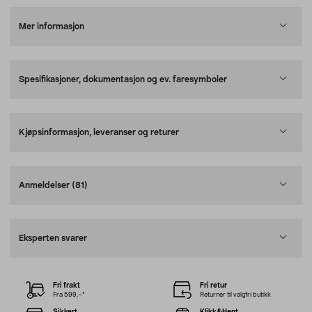
Mer informasjon
Spesifikasjoner, dokumentasjon og ev. faresymboler
Kjøpsinformasjon, leveranser og returer
Anmeldelser
(81)
Eksperten svarer
Fri frakt
Fri retur
Fra 599,–*
Returner til valgfri butikk
Sikkert
Klikk&Hent