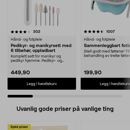
4.5 av 5 stjerner
anmeldelser
4.5 av 5 stjerner
anmeldel
302
1007
Hånd- og fotpleie
Hånd- og fotpleie
Pedikyr- og manikyrsett med
Sammenleggbart fot
6 tilbehør, oppladbart
Stell godt med føttene! Til
behandling av trette føtte
Komplett sett for manikyr og
sammenle...
pedikyr hjemme. Pedikyr- og
manikyrsett med 6 tilbe...
449,90
199,90
Legg i handlekurv
Legg i handlekurv
Uvanlig gode priser på vanlige ting
Sjekk prisen