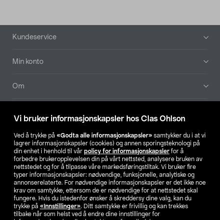
Bunntekst
Kundeservice
Min konto
Om
Aktuelt
Vi bruker informasjonskapsler hos Clas Ohlson
Våre selskaper
Ved å trykke på
«Godta alle informasjonskapsler»
samtykker du i at vi
lagrer informasjonskapsler (cookies) og annen sporingsteknologi på
din enhet i henhold til vår
policy for informasjonskapsler
for å
Finn din butikk
forbedre brukeropplevelsen din på vårt nettsted, analysere bruken av
nettstedet og for å tilpasse våre markedsføringstiltak. Vi bruker fire
typer informasjonskapsler: nødvendige, funksjonelle, analytiske og
annonserelaterte. For nødvendige informasjonskapsler er det ikke noe
SE
NO
FI
krav om samtykke, ettersom de er nødvendige for at nettstedet skal
fungere. Hvis du istedenfor ønsker å skreddersy dine valg, kan du
trykke på
«Innstillinger»
. Ditt samtykke er frivillig og kan trekkes
tilbake når som helst ved å endre dine innstillinger for