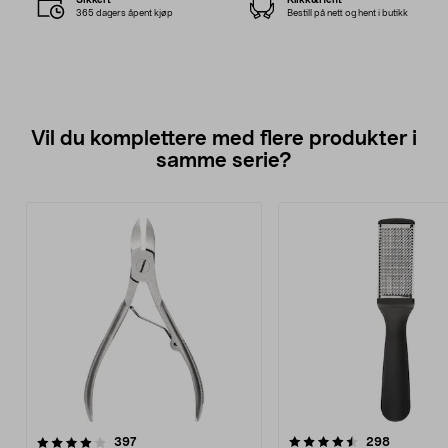
365 dagers åpent kjøp
Bestill på nett og hent i butikk
Vil du komplettere med flere produkter i
samme serie?
4.5av 5 stjerner
anmeldelser
4.0av 5 stjerner
anmeldels
397
298