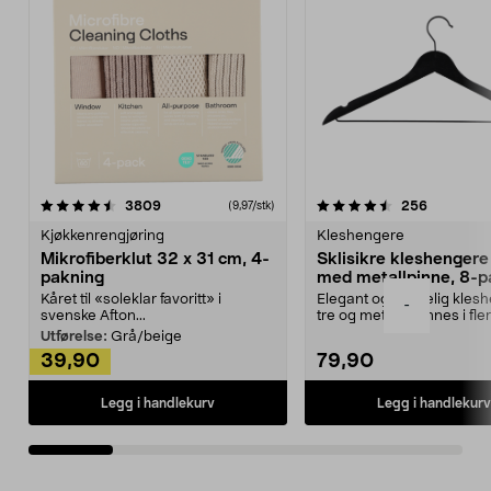
4.5av 5 stjerner
anmeldelser
4.5av 5 stjerner
anmeldels
3809
256
(9,97/stk)
Kjøkkenrengjøring
Kleshengere
Mikrofiberklut 32 x 31 cm, 4-
Sklisikre kleshengere 
pakning
med metallpinne, 8-p
Kåret til «soleklar favoritt» i
Elegant og skikkelig kles
-
svenske Afton...
tre og metall – finnes i fle
Kleshe...
Utførelse:
Grå/beige
39,90
79,90
Legg i handlekurv
Legg i handlekurv