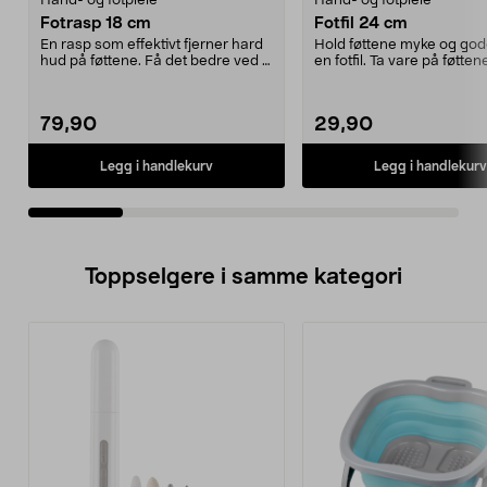
Hånd- og fotpleie
Hånd- og fotpleie
Fotrasp 18 cm
Fotfil 24 cm
En rasp som effektivt fjerner hard
Hold føttene myke og go
hud på føttene. Få det bedre ved å
en fotfil. Ta vare på føtten
unne deg s...
dem fotpleie n...
79,90
29,90
Legg i handlekurv
Legg i handlekurv
Toppselgere i samme kategori