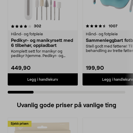
4.5 av 5 stjerner
anmeldelser
4.5 av 5 stjerner
anmeldel
302
1007
Hånd- og fotpleie
Hånd- og fotpleie
Pedikyr- og manikyrsett med
Sammenleggbart fot
6 tilbehør, oppladbart
Stell godt med føttene! Til
behandling av trette føtte
Komplett sett for manikyr og
sammenle...
pedikyr hjemme. Pedikyr- og
manikyrsett med 6 tilbe...
449,90
199,90
Legg i handlekurv
Legg i handlekurv
Uvanlig gode priser på vanlige ting
Sjekk prisen