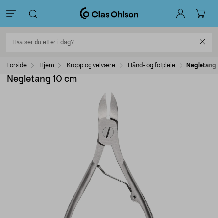
Forside
Hjem
Kropp og velvære
Hånd- og fotpleie
Negletang
Negletang 10 cm