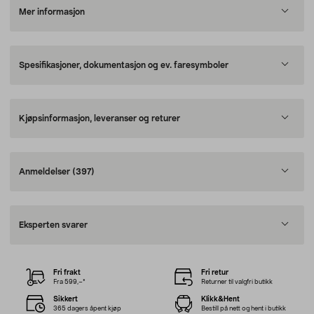
Mer informasjon
Spesifikasjoner, dokumentasjon og ev. faresymboler
Kjøpsinformasjon, leveranser og returer
Anmeldelser
(397)
Eksperten svarer
Fri frakt
Fri retur
Fra 599,–*
Returner til valgfri butikk
Sikkert
Klikk&Hent
365 dagers åpent kjøp
Bestill på nett og hent i butikk