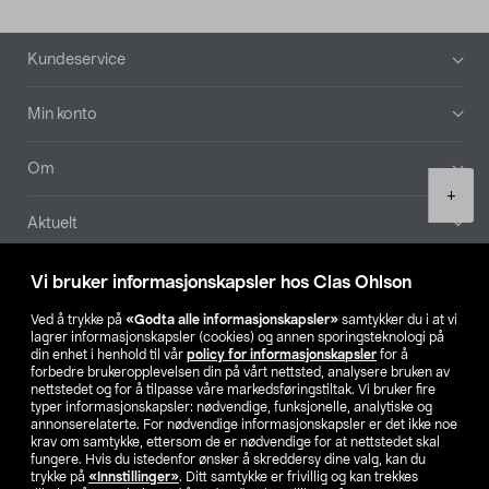
Bunntekst
Kundeservice
Min konto
Om
Product
+
quantity
Aktuelt
Våre selskaper
Vi bruker informasjonskapsler hos Clas Ohlson
Ved å trykke på
«Godta alle informasjonskapsler»
samtykker du i at vi
Finn din butikk
lagrer informasjonskapsler (cookies) og annen sporingsteknologi på
din enhet i henhold til vår
policy for informasjonskapsler
for å
forbedre brukeropplevelsen din på vårt nettsted, analysere bruken av
SE
NO
FI
nettstedet og for å tilpasse våre markedsføringstiltak. Vi bruker fire
typer informasjonskapsler: nødvendige, funksjonelle, analytiske og
annonserelaterte. For nødvendige informasjonskapsler er det ikke noe
krav om samtykke, ettersom de er nødvendige for at nettstedet skal
fungere. Hvis du istedenfor ønsker å skreddersy dine valg, kan du
trykke på
«Innstillinger»
. Ditt samtykke er frivillig og kan trekkes