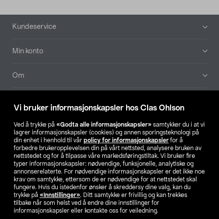
Bunntekst
Kundeservice
Min konto
Om
Aktuelt
Vi bruker informasjonskapsler hos Clas Ohlson
Våre selskaper
Ved å trykke på
«Godta alle informasjonskapsler»
samtykker du i at vi
lagrer informasjonskapsler (cookies) og annen sporingsteknologi på
din enhet i henhold til vår
policy for informasjonskapsler
for å
Finn din butikk
forbedre brukeropplevelsen din på vårt nettsted, analysere bruken av
nettstedet og for å tilpasse våre markedsføringstiltak. Vi bruker fire
typer informasjonskapsler: nødvendige, funksjonelle, analytiske og
annonserelaterte. For nødvendige informasjonskapsler er det ikke noe
SE
NO
FI
krav om samtykke, ettersom de er nødvendige for at nettstedet skal
fungere. Hvis du istedenfor ønsker å skreddersy dine valg, kan du
trykke på
«Innstillinger»
. Ditt samtykke er frivillig og kan trekkes
tilbake når som helst ved å endre dine innstillinger for
informasjonskapsler eller kontakte oss for veiledning.