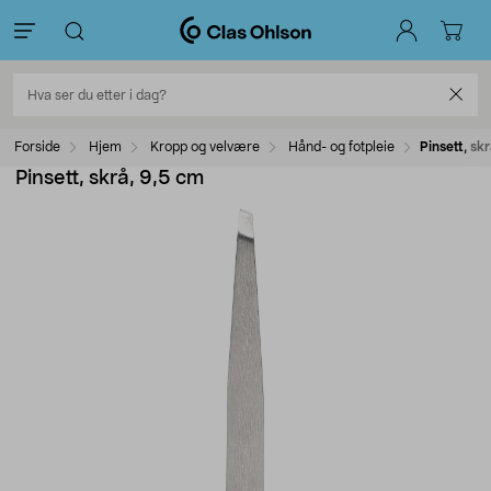
Forside
Hjem
Kropp og velvære
Hånd- og fotpleie
Pinsett, sk
Pinsett, skrå, 9,5 cm