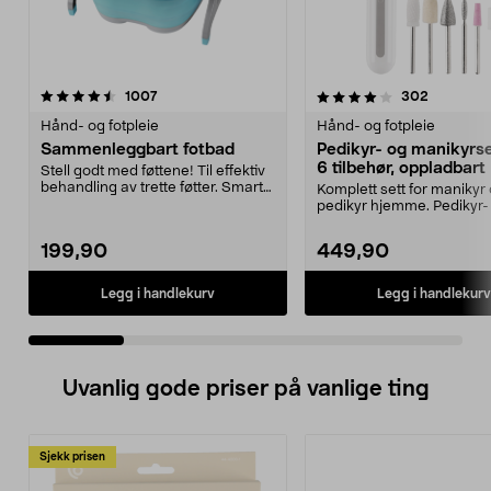
4.0 av 5 stjerner
anmeldelser
4.5 av 5 stjerner
anmeldel
1007
302
Hånd- og fotpleie
Hånd- og fotpleie
Sammenleggbart fotbad
Pedikyr- og manikyrs
6 tilbehør, oppladbart
Stell godt med føttene! Til effektiv
behandling av trette føtter. Smart
Komplett sett for manikyr
sammenle...
pedikyr hjemme. Pedikyr-
manikyrsett med 6 tilbe...
199,90
449,90
Legg i handlekurv
Legg i handlekurv
Uvanlig gode priser på vanlige ting
Sjekk prisen