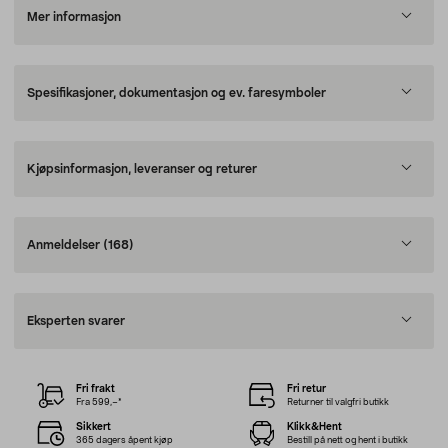
Mer informasjon
Spesifikasjoner, dokumentasjon og ev. faresymboler
Kjøpsinformasjon, leveranser og returer
Anmeldelser
(168)
Eksperten svarer
Fri frakt
Fri retur
Fra 599,–*
Returner til valgfri butikk
Sikkert
Klikk&Hent
365 dagers åpent kjøp
Bestill på nett og hent i butikk