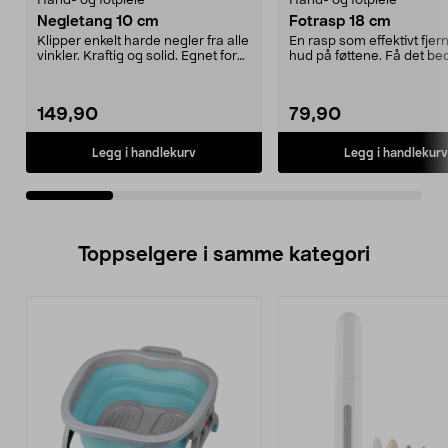
Hånd- og fotpleie
Hånd- og fotpleie
Negletang 10 cm
Fotrasp 18 cm
Klipper enkelt harde negler fra alle
En rasp som effektivt fjer
vinkler. Kraftig og solid. Egnet for
hud på føttene. Få det be
både m...
unne deg s...
149,90
79,90
Legg i handlekurv
Legg i handlekurv
Toppselgere i samme kategori