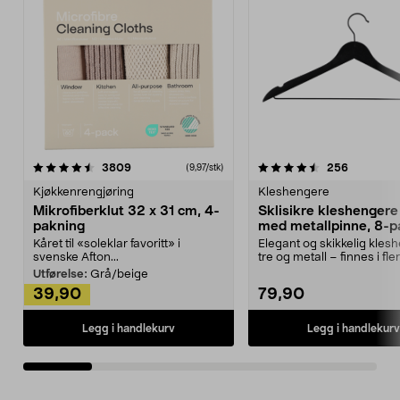
4.5av 5 stjerner
anmeldelser
4.5av 5 stjerner
anmeldels
3809
256
(9,97/stk)
Kjøkkenrengjøring
Kleshengere
Mikrofiberklut 32 x 31 cm, 4-
Sklisikre kleshengere 
pakning
med metallpinne, 8-p
Kåret til «soleklar favoritt» i
Elegant og skikkelig kles
svenske Afton...
tre og metall – finnes i fle
Kleshe...
Utførelse:
Grå/beige
39,90
79,90
Legg i handlekurv
Legg i handlekurv