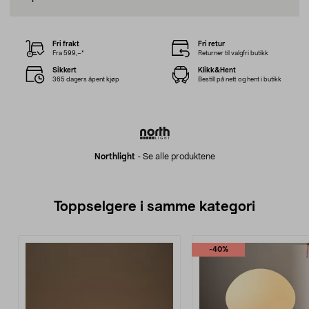
Fri frakt
Fri retur
Fra 599,–*
Returner til valgfri butikk
Sikkert
Klikk&Hent
365 dagers åpent kjøp
Bestill på nett og hent i butikk
Northlight
-
Se alle produktene
Toppselgere i samme kategori
-40%