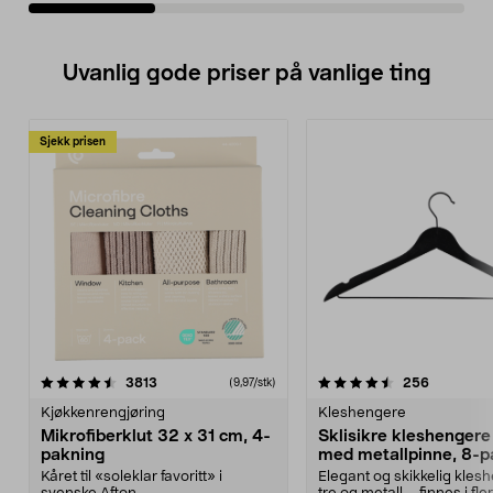
Uvanlig gode priser på vanlige ting
Sjekk prisen
4.5av 5 stjerner
anmeldelser
4.5av 5 stjerner
anmeldels
3813
256
(9,97/stk)
Kjøkkenrengjøring
Kleshengere
Mikrofiberklut 32 x 31 cm, 4-
Sklisikre kleshengere 
pakning
med metallpinne, 8-p
Kåret til «soleklar favoritt» i
Elegant og skikkelig kles