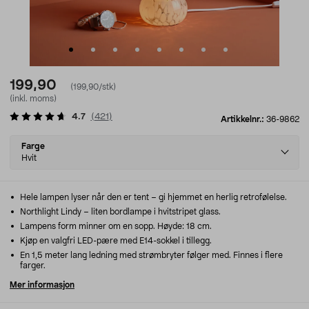
199,90
(199,90/stk)
(inkl. moms)
4.7
(
421
)
Artikkelnr.:
36-9862
Select
Farge
variant
Hvit
Hele lampen lyser når den er tent – gi hjemmet en herlig retrofølelse.
Northlight Lindy – liten bordlampe i hvitstripet glass.
Lampens form minner om en sopp. Høyde: 18 cm.
Kjøp en valgfri LED-pære med E14-sokkel i tillegg.
En 1,5 meter lang ledning med strømbryter følger med. Finnes i flere
farger.
Mer informasjon