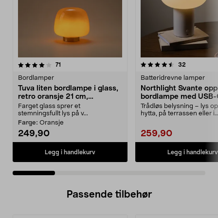
4.5 av 5 stjerner
anmeldelser
5.0 av 5 stjerner
anmeldelse
71
32
Bordlamper
Batteridrevne lamper
Tuva liten bordlampe i glass,
Northlight Svante opp
retro oransje 21 cm,
bordlampe med USB
Northlight
Farget glass sprer et
Trådløs belysning – lys o
stemningsfullt lys på v...
hytta, på terrassen eller i
campingvognen uten st...
Farge:
Oransje
249,90
259,90
Legg i handlekurv
Legg i handlekurv
Passende tilbehør