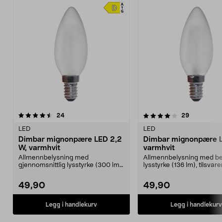
4.0av 5 stjerner
anmeldelser
4.5av 5 stjerner
anmeldelse
24
29
LED
LED
Dimbar mignonpære LED 2,2
Dimbar mignonpære L
W, varmhvit
varmhvit
Allmennbelysning med
Allmennbelysning med be
gjennomsnittlig lysstyrke (300 lm),
lysstyrke (136 lm), tilsvar
tilsvarer en 25 W gløde...
W glødepære. ...
49,90
49,90
Legg i handlekurv
Legg i handlekurv