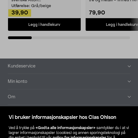
svenske Afton...
tre og metall – finnes i fle
Kleshe...
Utførelse:
Grå/beige
39,90
79,90
Legg i handlekurv
Legg i handlekurv
Bunntekst
Kundeservice
Min konto
Om
Aktuelt
Vi bruker informasjonskapsler hos Clas Ohlson
Våre selskaper
Ved å trykke på
«Godta alle informasjonskapsler»
samtykker du i at vi
lagrer informasjonskapsler (cookies) og annen sporingsteknologi på
din enhet i henhold til vår
policy for informasjonskapsler
for å