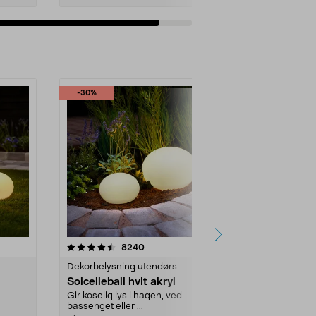
Legg i handlekurv
-30%
-30%
er
4.5 av 5 stjerner
anmeldelser
4.5
8240
Dekorbelysning utendørs
Dekorbelysni
Solcelleball hvit akryl
Solcelleball
Gir koselig lys i hagen, ved
Gir koselig ly
bassenget eller ...
bassenget elle