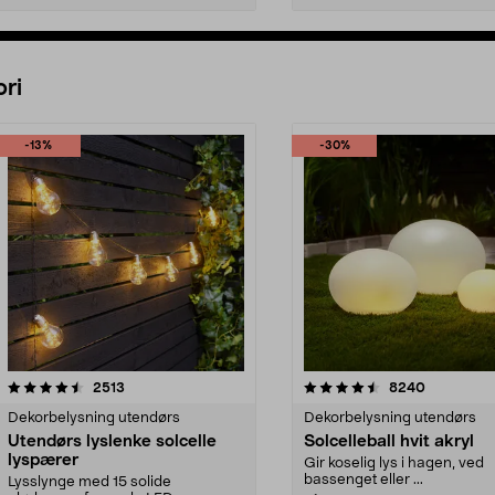
Legg i handlekurv
Legg i handlekurv
ri
-13%
-30%
4.5 av 5 stjerner
anmeldelser
4.5 av 5 stjerner
anmeldels
2513
8240
Dekorbelysning utendørs
Dekorbelysning utendørs
Utendørs lyslenke solcelle
Solcelleball hvit akryl
lyspærer
Gir koselig lys i hagen, ved
bassenget eller ...
Lysslynge med 15 solide