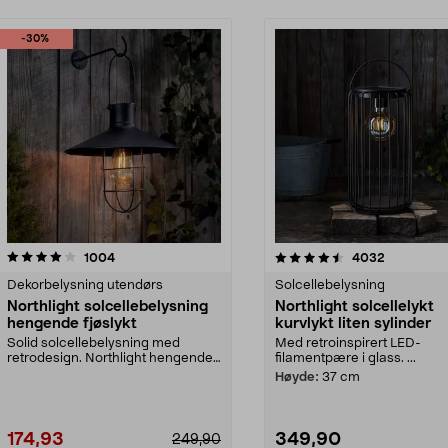
-30%
4.5av 5 stjerner
anmeldelser
4.5av 5 stjerner
anmeldels
1004
4032
Dekorbelysning utendørs
Solcellebelysning
Northlight solcellebelysning
Northlight solcellelykt
hengende fjøslykt
kurvlykt liten sylinder
Solid solcellebelysning med
Med retroinspirert LED-
retrodesign. Northlight hengende
filamentpære i glass. ...
solcellelampe med s...
Høyde:
37 cm
174,93
349,90
249,90