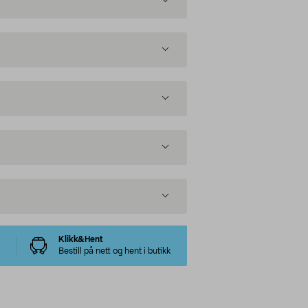
Klikk&Hent
Bestill på nett og hent i butikk