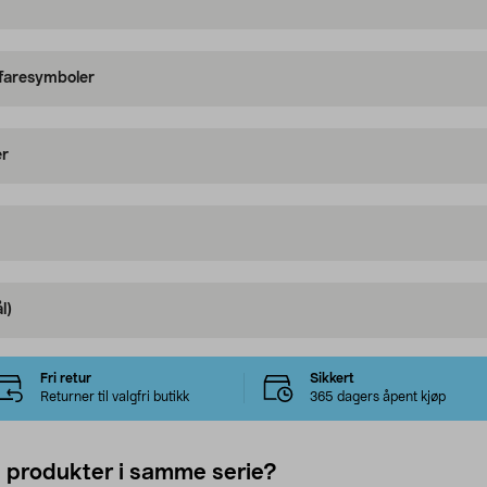
 faresymboler
er
l)
Fri retur
Sikkert
Returner til valgfri butikk
365 dagers åpent kjøp
e produkter i samme serie?