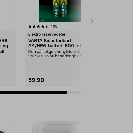
anmeldelser
108
Elektro reservedeler
/HR6
VARTA Solar ladbart
ning
AA/HR6-batteri, 800 mAh
elt
Den pålitelige energikilden fra
VARTAs Solar-batterier gir deg
riktig belysning ...
59,90
Se varianter