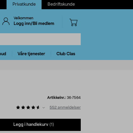
Privatkunde
Bedriftskunde
Velkommen
Logg inn/Bli medlem
bud
Våre tjenester
Club Clas
Artikkelnr.:
36-7564
552
anmeldelser
Legg i handlekurv
(1)