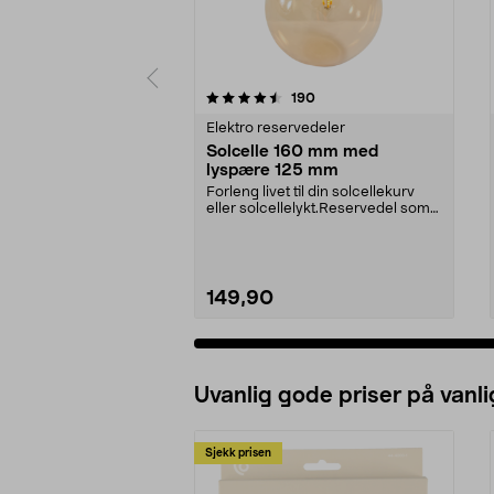
5av 5 stjerner
4.5av 5 stjerner
anmeldelser
190
Elektro reservedeler
Solcelle 160 mm med
lyspære 125 mm
Forleng livet til din solcellekurv
eller solcellelykt.Reservedel som
passer til:...
149,90
Legg i handlekurv
Uvanlig gode priser på vanli
Sjekk prisen