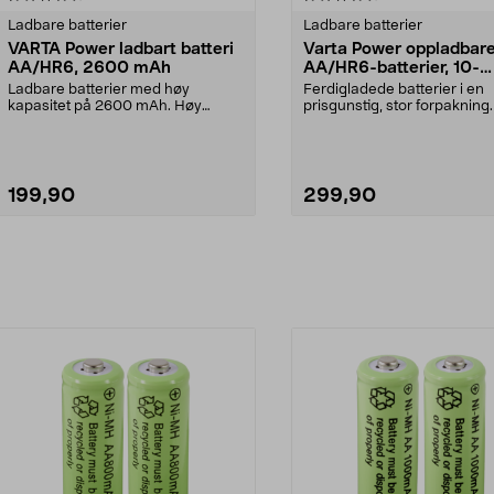
Ladbare batterier
Ladbare batterier
VARTA Power ladbart batteri
Varta Power oppladbar
AA/HR6, 2600 mAh
AA/HR6-batterier, 10-
pakning
Ladbare batterier med høy
Ferdigladede batterier i en
kapasitet på 2600 mAh. Høy
prisgunstig, stor forpakning.
ytelse - for krevende appar...
Power, oppladbar...
199,90
299,90
Legg i handlekurv
Legg i handlekurv