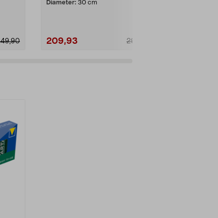
Diameter:
30 cm
Diameter:
20
209,93
139,93
449,90
299,90