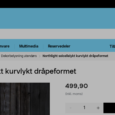
rnvare
Multimedia
Reservedeler
Til
Dekorbelysning utendørs
Northlight solcellelykt kurvlykt dråpeformet
kt kurvlykt dråpeformet
499,90
(inkl. moms)
Product
quantity