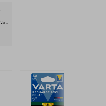
e
 Varta