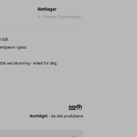
Nettlager
Henter lagerstatus...
 stål.
entpære i glass.
.
sk ved skumring - enkelt for deg.
Northlight
-
Se alle produktene