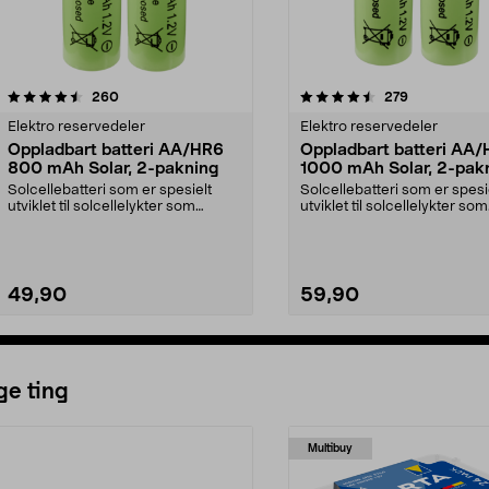
4.5av 5 stjerner
anmeldelser
4.5av 5 stjerner
anmeldelser
260
279
Elektro reservedeler
Elektro reservedeler
Oppladbart batteri AA/HR6
Oppladbart batteri AA
800 mAh Solar, 2-pakning
1000 mAh Solar, 2-pak
Solcellebatteri som er spesielt
Solcellebatteri som er spesi
utviklet til solcellelykter som
utviklet til solcellelykter som
bruker AA-batter...
bruker AA-batter...
49,90
59,90
Legg i handlekurv
Legg i handlekurv
ge ting
Multibuy