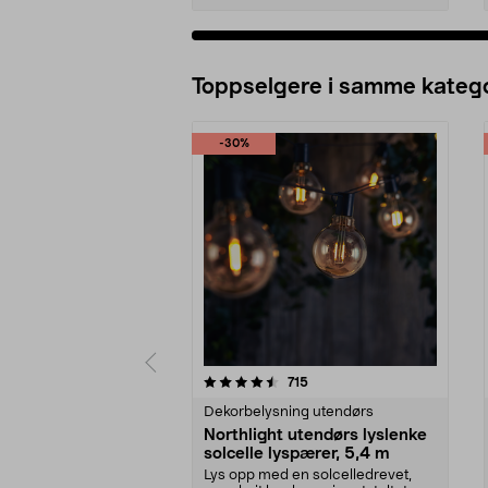
Legg i handlekurv
Toppselgere i samme katego
-30%
5 av 5 stjerner
4.5 av 5 stjerner
anmeldelser
715
Dekorbelysning utendørs
Northlight utendørs lyslenke
solcelle lyspærer, 5,4 m
Lys opp med en solcelledrevet,