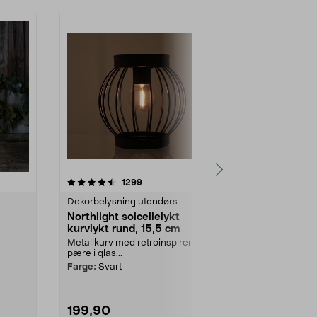
er
anmeldelser
1299
Dekorbelysning utendørs
Northlight solcellelykt
kurvlykt rund, 15,5 cm
Metallkurv med retroinspirert LED-
pære i glas...
Farge:
Svart
199,90