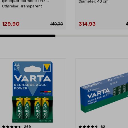
glødepæreformede LED-...
Diameter:
40 cm
Utførelse:
Transparent
129,90
314,93
149,90
4.5av 5 stjerner
anmeldelser
anmeldelser
269
62