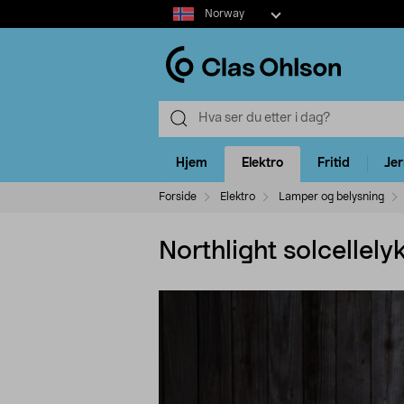
Select
Norway
market
Hjem
Elektro
Fritid
Je
Forside
Elektro
Lamper og belysning
Northlight solcellely