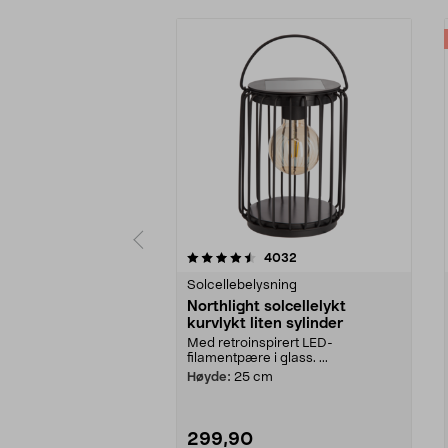
5av 5 stjerner
4.0av 5 stjerner
anmeldelser
4032
Solcellebelysning
Northlight solcellelykt
kurvlykt liten sylinder
Med retroinspirert LED-
filamentpære i glass. ...
Høyde:
25 cm
299,90