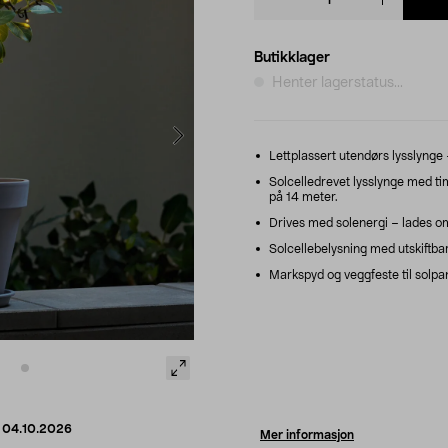
quantity
Butikklager
Henter lagerstatus...
Lettplassert utendørs lysslynge
Solcelledrevet lysslynge med ti
på 14 meter.
Drives med solenergi – lades o
Solcellebelysning med utskiftbar
Markspyd og veggfeste til solpa
d
04.10.2026
Mer informasjon