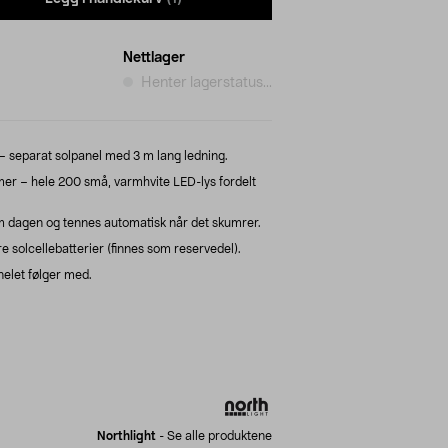
Nettlager
Henter lagerstatus...
 – separat solpanel med 3 m lang ledning.
mer – hele 200 små, varmhvite LED-lys fordelt
m dagen og tennes automatisk når det skumrer.
e solcellebatterier (finnes som reservedel).
nelet følger med.
Northlight
-
Se alle produktene