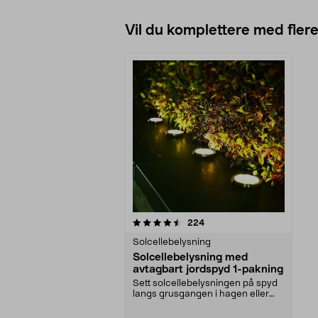
Vil du komplettere med fler
5av 5 stjerner
anmeldelser
224
Solcellebelysning
Solcellebelysning med
avtagbart jordspyd 1-pakning
Sett solcellebelysningen på spyd
langs grusgangen i hagen eller
ved uteplassen. ...