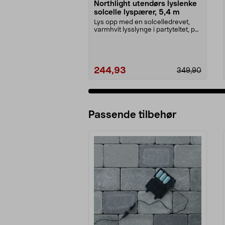
Northlight utendørs lyslenke
solcelle lyspærer, 5,4 m
Lys opp med en solcelledrevet,
varmhvit lysslynge i partyteltet, på
balkongen el...
244,93
349,90
Passende tilbehør