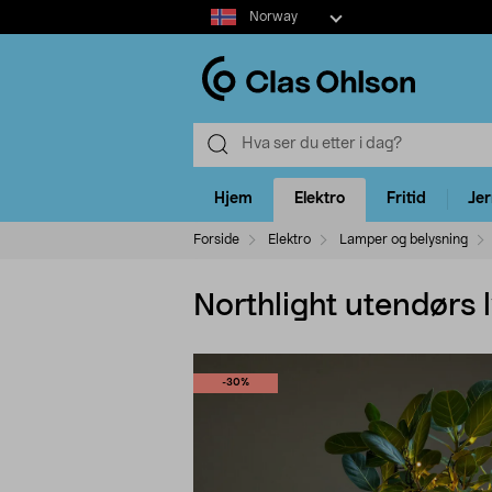
Select
Norway
market
Hjem
Elektro
Fritid
Je
Forside
Elektro
Lamper og belysning
Northlight utendørs 
-30%