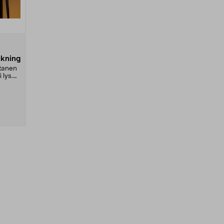
akning
ltanen
 lys.