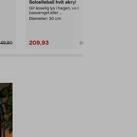
Solcelleball hvit akryl
Solcelleball
Gir koselig lys i hagen, ved
Gir koselig ly
bassenget eller ...
bassenget elle
Diameter:
30 cm
Diameter:
20
209,93
139,93
449,90
299,90