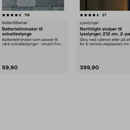
4.5av 5 stjerner
anmeldelser
anmeldelser
116
27
Batteritilbehør
Lysslynger
Batterieliminator til
Northlight stolper til
solcelleslynge
lysslynger, 212 cm, 2-p
Batterieliminator som passer til
Skru ned i plenen eller på a
våre solcelleslynger - smart! For
for å ramme uteplassen inn i
drift uten so...
Heng enkelt...
59,90
399,90
Legg i handlekurv
Legg i handlekurv