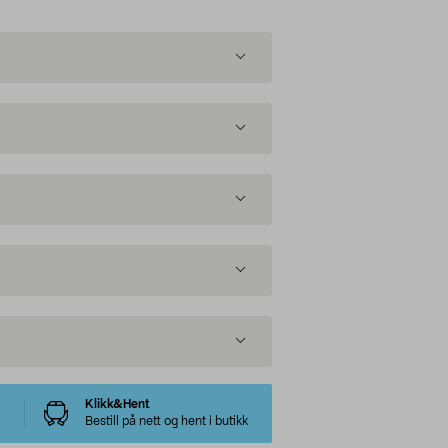
Klikk&Hent
Bestill på nett og hent i butikk