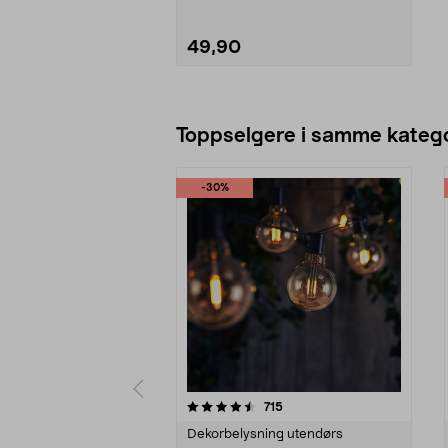
49,90
Legg i handlekurv
Toppselgere i samme katego
-30%
5 av 5 stjerner
4.5 av 5 stjerner
anmeldelser
715
Dekorbelysning utendørs