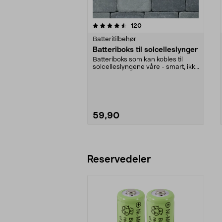
5av 5 stjerner
4.5av 5 stjerner
anmeldelser
120
Batteritilbehør
Batteriboks til solcelleslynger
Batteriboks som kan kobles til
solcelleslyngene våre - smart, ikke
sant. Praktis...
59,90
Legg i handlekurv
Reservedeler