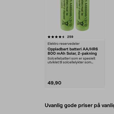
5av 5 stjerner
anmeldelser
259
Elektro reservedeler
Oppladbart batteri AA/HR6
800 mAh Solar, 2-pakning
Solcellebatteri som er spesielt
utviklet til solcellelykter som
bruker AA-batter...
49,90
Legg i handlekurv
Uvanlig gode priser på vanli