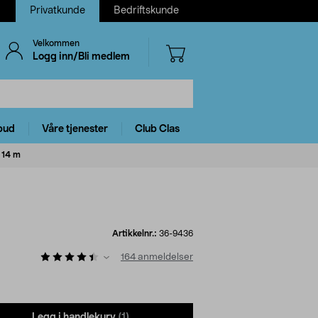
Privatkunde
Bedriftskunde
Velkommen
Logg inn/Bli medlem
bud
Våre tjenester
Club Clas
, 14 m
Artikkelnr.:
36-9436
164
anmeldelser
Legg i handlekurv
(1)