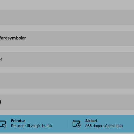
 faresymboler
er
)
Fri retur
Sikkert
Returner til valgfri butikk
365 dagers åpent kjøp