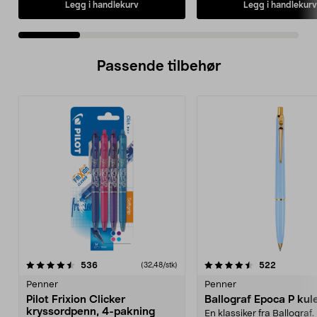
Legg i handlekurv
Legg i handlekurv
Passende tilbehør
4.5av 5 stjerner
anmeldelser
4.5av 5 stjerner
anmeldels
536
522
(32,48/stk)
Penner
Penner
Pilot Frixion Clicker
Ballograf Epoca P ku
kryssordpenn, 4-pakning
En klassiker fra Ballograf. 