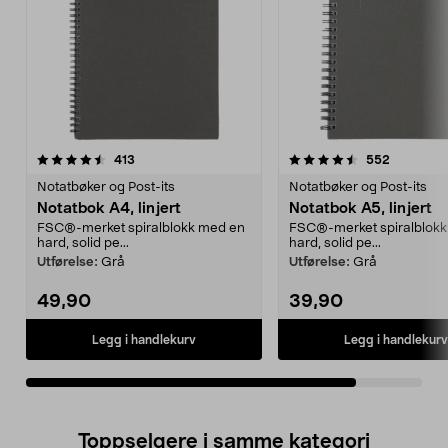
4.5av 5 stjerner
anmeldelser
anmeldels
413
552
Notatbøker og Post-its
Notatbøker og Post-its
Notatbok A4, linjert
Notatbok A5, linjert
FSC®-merket spiralblokk med en
FSC®-merket spiralblok
hard, solid pe...
hard, solid pe...
Utførelse:
Grå
Utførelse:
Grå
49,90
39,90
Legg i handlekurv
Legg i handlekurv
Toppselgere i samme kategori