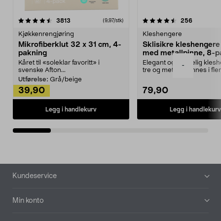
4.5av 5 stjerner
anmeldelser
4.5av 5 stjerner
anmeldels
3813
256
(9,97/stk)
Kjøkkenrengjøring
Kleshengere
Mikrofiberklut 32 x 31 cm, 4-
Sklisikre kleshengere 
pakning
med metallpinne, 8-p
Kåret til «soleklar favoritt» i
Elegant og skikkelig kles
-
svenske Afton...
tre og metall – finnes i fle
Kleshe...
Utførelse:
Grå/beige
39,90
79,90
Legg i handlekurv
Legg i handlekurv
Bunntekst
Kundeservice
Min konto