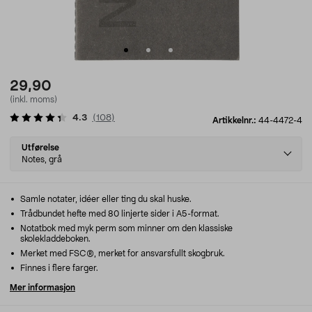
29,90
(inkl. moms)
4.3
(
108
)
Artikkelnr.:
44-4472-4
Select
Utførelse
variant
Notes, grå
Samle notater, idéer eller ting du skal huske.
Trådbundet hefte med 80 linjerte sider i A5-format.
Notatbok med myk perm som minner om den klassiske
skolekladdeboken.
Merket med FSC®, merket for ansvarsfullt skogbruk.
Finnes i flere farger.
Mer informasjon