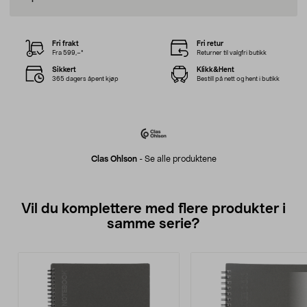
Fri frakt
Fri retur
Fra 599,–*
Returner til valgfri butikk
Sikkert
Klikk&Hent
365 dagers åpent kjøp
Bestill på nett og hent i butikk
Clas Ohlson
-
Se alle produktene
Vil du komplettere med flere produkter i
samme serie?