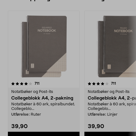
4.0 av 5 stjerner
anmeldelser
4.5 av 5 stjerner
anmeldelse
711
711
Notatbøker og Post-its
Notatbøker og Post-its
Collegeblokk A4, 2-pakning
Collegeblokk A4, 2-p
Notatbøker à 60 ark, spiralbundet.
Notatbøker à 60 ark, spir
Collegeblo...
Collegeblo...
Utførelse:
Ruter
Utførelse:
Linjer
39,90
39,90