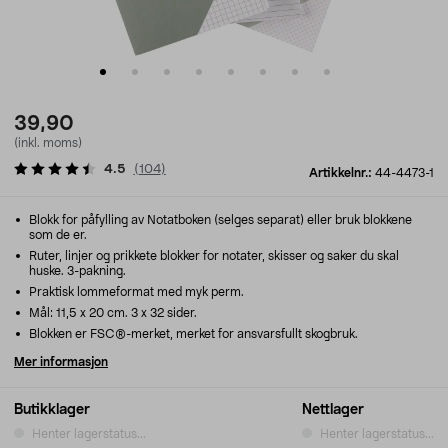
39,90
(inkl. moms)
4.5
(
104
)
Artikkelnr.:
44-4473-1
Blokk for påfylling av Notatboken (selges separat) eller bruk blokkene
som de er.
Ruter, linjer og prikkete blokker for notater, skisser og saker du skal
huske. 3-pakning.
Praktisk lommeformat med myk perm.
Mål: 11,5 x 20 cm. 3 x 32 sider.
Blokken er FSC®-merket, merket for ansvarsfullt skogbruk.
Mer informasjon
Butikklager
Nettlager
Henter lagerstatus...
Henter lagerstatus...