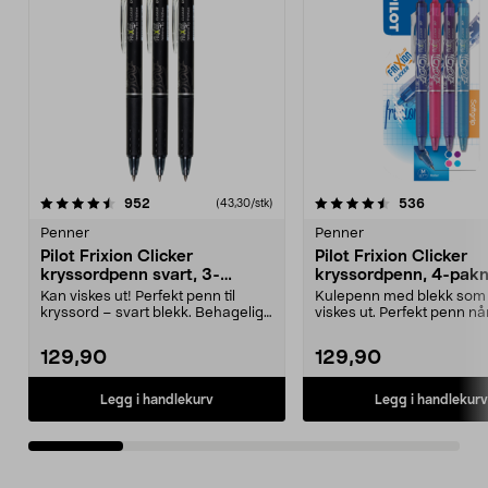
4.5av 5 stjerner
anmeldelser
4.5av 5 stjerner
anmeldels
952
536
(43,30/stk)
Penner
Penner
Pilot Frixion Clicker
Pilot Frixion Clicker
kryssordpenn svart, 3-
kryssordpenn, 4-pakn
pakning
Kan viskes ut! Perfekt penn til
Kulepenn med blekk som
kryssord – svart blekk. Behagelig,
viskes ut. Perfekt penn nå
gummigrep og ...
løse kryssord. Be...
129,90
129,90
Legg i handlekurv
Legg i handlekurv