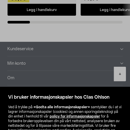
Legg i handlekurv
Legg i handlekurv
Bunntekst
Kundeservice
Min konto
Product
+
quantity
Om
Aktuelt
Vi bruker informasjonskapsler hos Clas Ohlson
Våre selskaper
Ved å trykke på
«Godta alle informasjonskapsler»
samtykker du i at vi
lagrer informasjonskapsler (cookies) og annen sporingsteknologi på
din enhet i henhold til vår
policy for informasjonskapsler
for å
Finn din butikk
forbedre brukeropplevelsen din på vårt nettsted, analysere bruken av
nettstedet og for å tilpasse våre markedsføringstiltak. Vi bruker fire