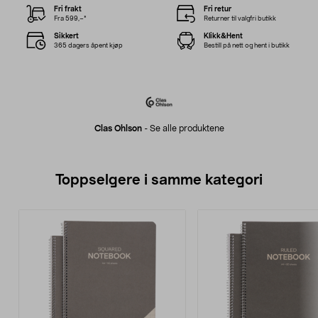
Fri frakt
Fri retur
Fra 599,–*
Returner til valgfri butikk
Sikkert
Klikk&Hent
365 dagers åpent kjøp
Bestill på nett og hent i butikk
Clas Ohlson
-
Se alle produktene
Toppselgere i samme kategori