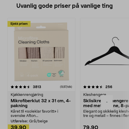
Uvanlig gode priser på vanlige ting
Sjekk prisen
4.5av 5 stjerner
anmeldelser
4.5av 5 stjerner
anmeldels
3813
256
(9,97/stk)
Kjøkkenrengjøring
Kleshengere
Mikrofiberklut 32 x 31 cm, 4-
Sklisikre kleshengere 
-
pakning
med metallpinne, 8-p
Kåret til «soleklar favoritt» i
Elegant og skikkelig kles
svenske Afton...
tre og metall – finnes i fle
Kleshe...
Utførelse:
Grå/beige
39,90
79,90