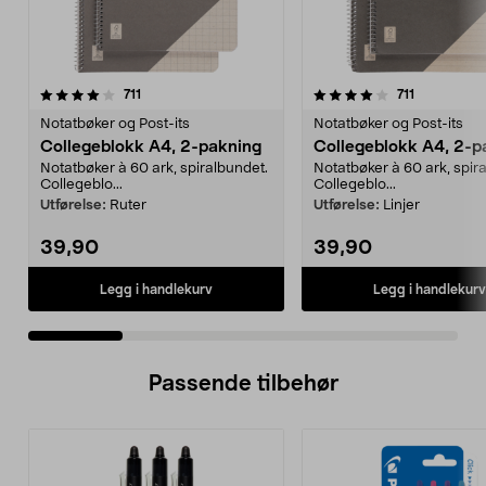
4.0 av 5 stjerner
anmeldelser
4.5 av 5 stjerner
anmeldelse
711
711
Notatbøker og Post-its
Notatbøker og Post-its
Collegeblokk A4, 2-pakning
Collegeblokk A4, 2-p
Notatbøker à 60 ark, spiralbundet.
Notatbøker à 60 ark, spir
Collegeblo...
Collegeblo...
Utførelse:
Ruter
Utførelse:
Linjer
39,90
39,90
Legg i handlekurv
Legg i handlekurv
Passende tilbehør