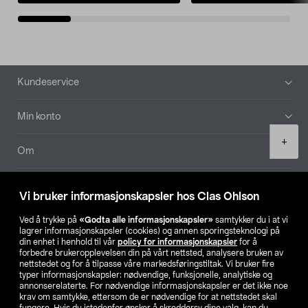
Bunntekst
Kundeservice
Min konto
Product
+
quantity
Om
Aktuelt
Vi bruker informasjonskapsler hos Clas Ohlson
Våre selskaper
Ved å trykke på
«Godta alle informasjonskapsler»
samtykker du i at vi
lagrer informasjonskapsler (cookies) og annen sporingsteknologi på
din enhet i henhold til vår
policy for informasjonskapsler
for å
Finn din butikk
forbedre brukeropplevelsen din på vårt nettsted, analysere bruken av
nettstedet og for å tilpasse våre markedsføringstiltak. Vi bruker fire
typer informasjonskapsler: nødvendige, funksjonelle, analytiske og
annonserelaterte. For nødvendige informasjonskapsler er det ikke noe
SE
NO
FI
krav om samtykke, ettersom de er nødvendige for at nettstedet skal