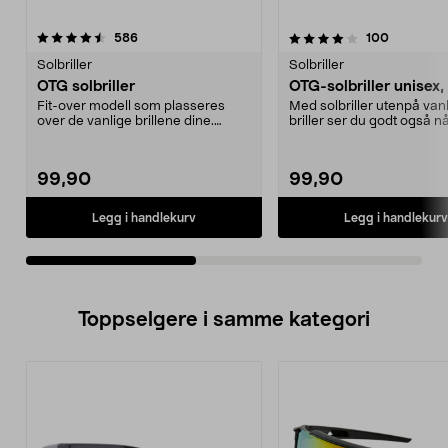
4.0av 5 stjerner
anmeldelser
4.0av 5 stjerner
anmeldels
586
100
Solbriller
Solbriller
OTG solbriller
OTG-solbriller unisex,
Fit-over modell som plasseres
Med solbriller utenpå van
over de vanlige brillene dine.
briller ser du godt også n
Perfekte å ha i bil...
skinner. OTG-so...
99,90
99,90
Legg i handlekurv
Legg i handlekurv
Toppselgere i samme kategori