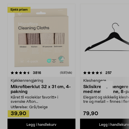
Sjekk prisen
4.5av 5 stjerner
anmeldelser
4.5av 5 stjerner
anmeldels
3816
257
(9,97/stk)
Kjøkkenrengjøring
Kleshengere
Mikrofiberklut 32 x 31 cm, 4-
Sklisikre kleshengere 
-
pakning
med metallpinne, 8-p
Kåret til «soleklar favoritt» i
Elegant og skikkelig kles
svenske Afton...
tre og metall – finnes i fle
Kleshe...
Utførelse:
Grå/beige
39,90
79,90
Legg i handlekurv
Legg i handlekurv