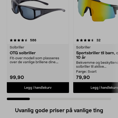
4.5 av 5 stjerner
anmeldelser
4.5 av 5 stjerner
anmeldelse
586
32
Solbriller
Solbriller
OTG solbriller
Sportsbriller til barn, 
10 år
Fit-over modell som plasseres
over de vanlige brillene dine.
Bekvemme og beskytten
Perfekte å ha i bil...
solbriller til aktive...
Farge:
Svart
99,90
79,90
Legg i handlekurv
Legg i handlekurv
Uvanlig gode priser på vanlige ting