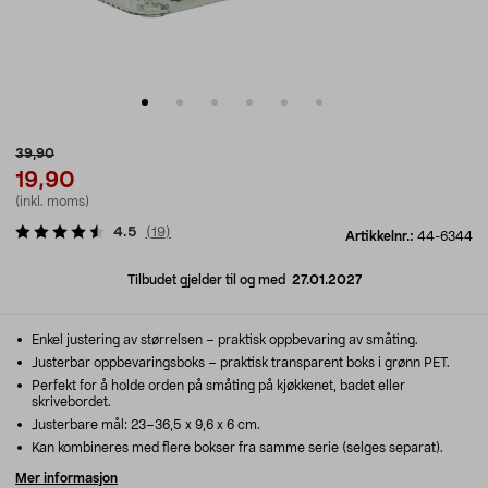
39,90
19,90
(inkl. moms)
4.5
(
19
)
Artikkelnr.:
44-6344
Tilbudet gjelder til og med
27.01.2027
Enkel justering av størrelsen – praktisk oppbevaring av småting.
Justerbar oppbevaringsboks – praktisk transparent boks i grønn PET.
Perfekt for å holde orden på småting på kjøkkenet, badet eller
skrivebordet.
Justerbare mål: 23–36,5 x 9,6 x 6 cm.
Kan kombineres med flere bokser fra samme serie (selges separat).
Mer informasjon