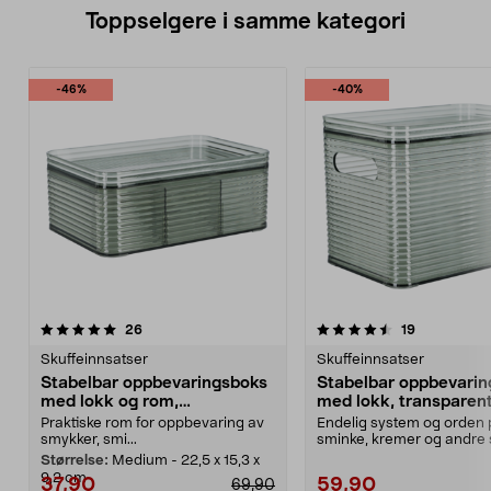
Toppselgere i samme kategori
-46%
-40%
4.5 av 5 stjerner
anmeldelser
4.5 av 5 stjerner
anmeldelse
26
19
Skuffeinnsatser
Skuffeinnsatser
Stabelbar oppbevaringsboks
Stabelbar oppbevari
med lokk og rom,
med lokk, transparen
transparent grønn
Praktiske rom for oppbevaring av
Endelig system og orden 
smykker, smi...
sminke, kremer og andre 
Stabelbar boks i gje...
Størrelse:
Medium - 22,5 x 15,3 x
9,2 cm
37,90
59,90
69,90