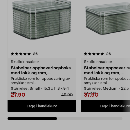
5.0av 5 stjerner
anmeldelser
4.5av 5 stjerner
anmeldelse
26
26
Skuffeinnsatser
Skuffeinnsatser
Stabelbar oppbevaringsboks
Stabelbar oppbevari
med lokk og rom,
med lokk og rom,
transparent grønn
transparent grønn
Praktiske rom for oppbevaring av
Praktiske rom for oppbev
smykker, smi...
smykker, smi...
Størrelse:
Small - 15,3 x 11,3 x 9,4
Størrelse:
Medium - 22,5 x
cm
9,2 cm
27,90
37,90
49,90
Legg i handlekurv
Legg i handlekurv