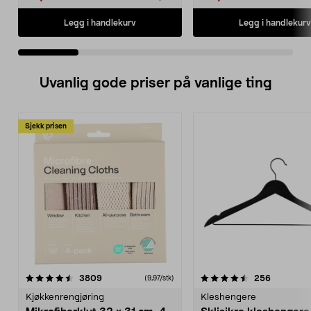
Legg i handlekurv
Legg i handlekurv
Uvanlig gode priser på vanlige ting
Sjekk prisen
4.5av 5 stjerner
anmeldelser
4.5av 5 stjerner
anmeldels
3809
256
(9,97/stk)
Kjøkkenrengjøring
Kleshengere