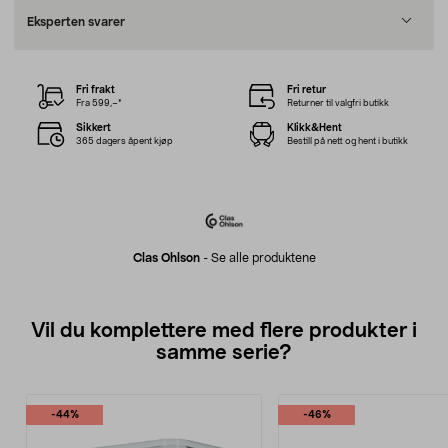
Eksperten svarer
Fri frakt
Fri retur
Fra 599,–*
Returner til valgfri butikk
Sikkert
Klikk&Hent
365 dagers åpent kjøp
Bestill på nett og hent i butikk
Clas Ohlson
-
Se alle produktene
Vil du komplettere med flere produkter i
samme serie?
-44%
-46%