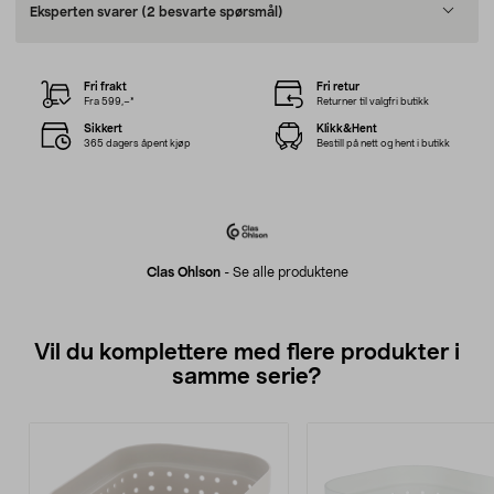
Eksperten svarer
(2 besvarte spørsmål)
Fri frakt
Fri retur
Fra 599,–*
Returner til valgfri butikk
Sikkert
Klikk&Hent
365 dagers åpent kjøp
Bestill på nett og hent i butikk
Clas Ohlson
-
Se alle produktene
Vil du komplettere med flere produkter i
samme serie?