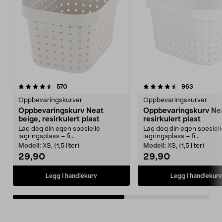
4.5av 5 stjerner
anmeldelser
4.5av 5 stjerner
anmeldels
570
963
Oppbevaringskurver
Oppbevaringskurver
Oppbevaringskurv Neat
Oppbevaringskurv Neat
beige, resirkulert plast
resirkulert plast
Lag deg din egen spesielle
Lag deg din egen spesiell
lagringsplass – fi...
lagringsplass – fi...
Modell:
XS, (1,5 liter)
Modell:
XS, (1,5 liter)
29,90
29,90
Legg i handlekurv
Legg i handlekurv