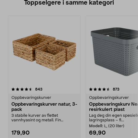
Toppselgere i samme kategori
4.5 av 5 stjerner
anmeldelser
4.5 av 5 stjerner
anmeldels
843
873
Oppbevaringskurver
Oppbevaringskurver
Oppbevaringskurver natur, 3-
Oppbevaringskurv Nea
pack
resirkulert plast
3 stabile kurver av flettet
Lag deg din egen spesiell
vannhyasint og metall. Fin
lagringsplass – fi...
innredningsdetalj til de ...
Modell:
L, (20 liter)
179,90
69,90