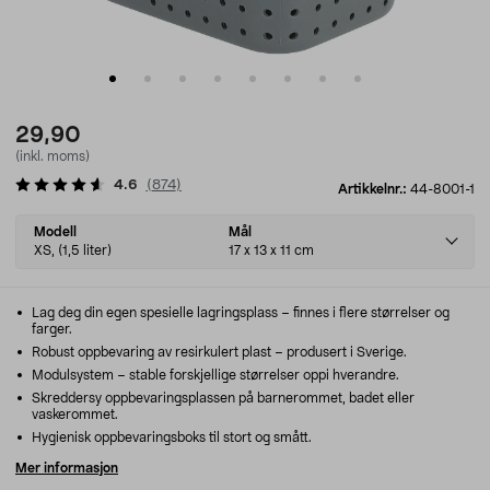
29,90
(inkl. moms)
4.6
(
874
)
Artikkelnr.:
44-8001-1
Select
Modell
Mål
variant
XS, (1,5 liter)
17 x 13 x 11 cm
Lag deg din egen spesielle lagringsplass – finnes i flere størrelser og
farger.
Robust oppbevaring av resirkulert plast – produsert i Sverige.
Modulsystem – stable forskjellige størrelser oppi hverandre.
Skreddersy oppbevaringsplassen på barnerommet, badet eller
vaskerommet.
Hygienisk oppbevaringsboks til stort og smått.
Mer informasjon