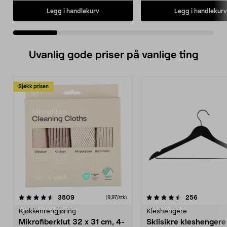
Legg i handlekurv
Legg i handlekurv
Uvanlig gode priser på vanlige ting
Sjekk prisen
4.5av 5 stjerner
anmeldelser
4.5av 5 stjerner
anmeldels
3809
256
(9,97/stk)
Kjøkkenrengjøring
Kleshengere
Mikrofiberklut 32 x 31 cm, 4-
Sklisikre kleshengere 