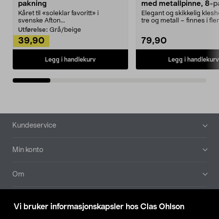
pakning
med metallpinne, 8-p
Kåret til «soleklar favoritt» i
Elegant og skikkelig kles
svenske Afton...
tre og metall – finnes i fle
Kleshe...
Utførelse:
Grå/beige
39,90
79,90
Legg i handlekurv
Legg i handlekurv
Bunntekst
Kundeservice
Min konto
Om
Aktuelt
Vi bruker informasjonskapsler hos Clas Ohlson