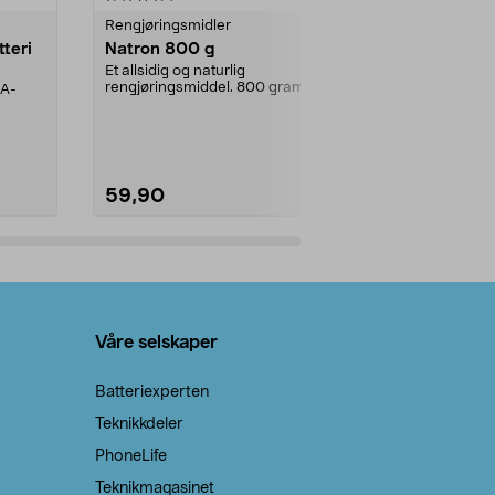
Rengjøringsmidler
Levende lys
tteri
Natron 800 g
Telys, 50 st
Et allsidig og naturlig
100 % stearin.
rengjøringsmiddel. 800 gram
AA-
natron – til rengjøring både...
59,90
69,90
Legg i handlekurv
Legg 
Våre selskaper
Batteriexperten
Teknikkdeler
PhoneLife
Teknikmagasinet