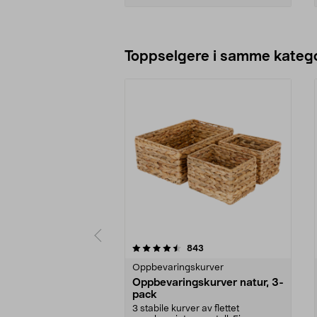
Legg i handlekurv
Toppselgere i samme katego
5 av 5 stjerner
4.5 av 5 stjerner
anmeldelser
843
Oppbevaringskurver
Oppbevaringskurver natur, 3-
pack
3 stabile kurver av flettet