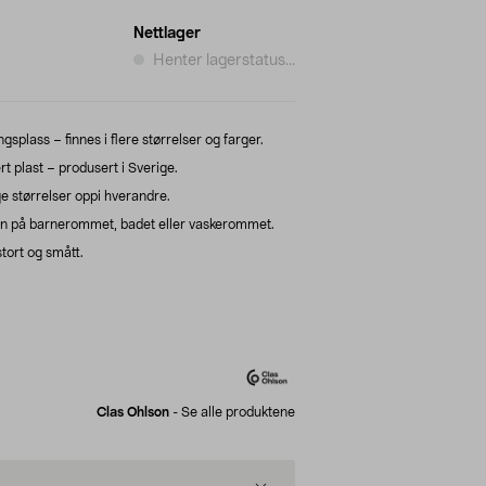
Nettlager
Henter lagerstatus...
gsplass – finnes i flere størrelser og farger.
t plast – produsert i Sverige.
e størrelser oppi hverandre.
n på barnerommet, badet eller vaskerommet.
tort og smått.
Clas Ohlson
-
Se alle produktene