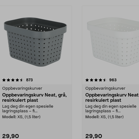
4.5av 5 stjerner
anmeldelser
anmeldelser
873
963
Oppbevaringskurver
Oppbevaringskurver
Oppbevaringskurv Neat, grå,
Oppbevaringskurv Neat,
resirkulert plast
resirkulert plast
Lag deg din egen spesielle
Lag deg din egen spesielle
lagringsplass – fi...
lagringsplass – fi...
Modell:
XS, (1,5 liter)
Modell:
XS, (1,5 liter)
29,90
29,90