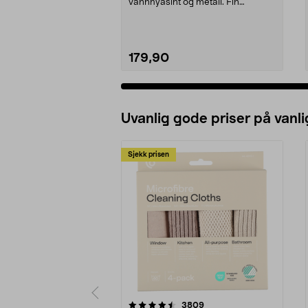
vannhyasint og metall. Fin
innredningsdetalj til de ...
179,90
Uvanlig gode priser på vanli
Sjekk prisen
5av 5 stjerner
4.5av 5 stjerner
anmeldelser
3809