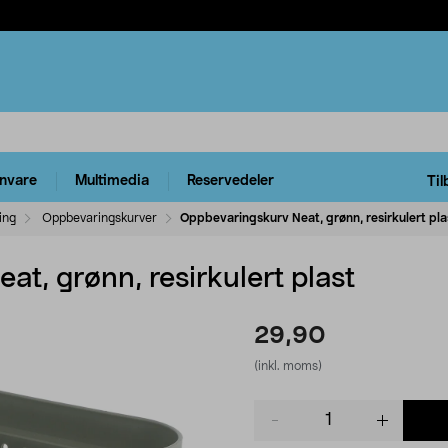
rnvare
Multimedia
Reservedeler
Til
ing
Oppbevaringskurver
Oppbevaringskurv Neat, grønn, resirkulert pla
t, grønn, resirkulert plast
29,90
(inkl. moms)
Product
quantity