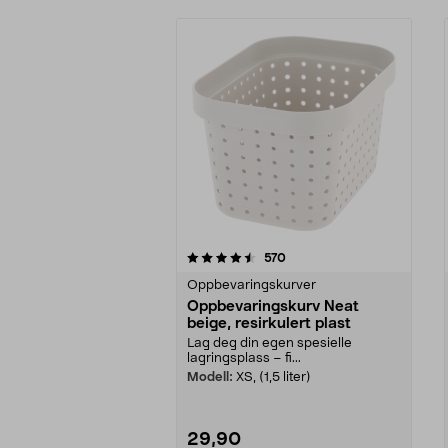
5av 5 stjerner
4.5av 5 stjerner
anmeldelser
570
Oppbevaringskurver
Oppbevaringskurv Neat
beige, resirkulert plast
Lag deg din egen spesielle
lagringsplass – fi...
Modell:
XS, (1,5 liter)
29,90