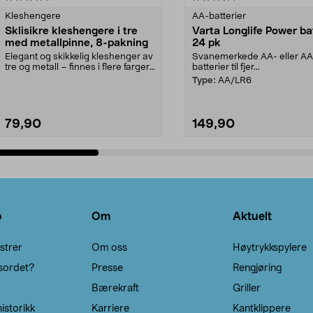
Kleshengere
AA-batterier
Sklisikre kleshengere i tre
Varta Longlife Power ba
med metallpinne, 8-pakning
24 pk
Elegant og skikkelig kleshenger av
Svanemerkede AA- eller A
tre og metall – finnes i flere farger.
batterier til fjer...
Kleshe...
Type:
AA/LR6
79,90
149,90
Legg i handlekurv
Legg i handlekurv
o
Om
Aktuelt
strer
Om oss
Høytrykkspylere
sordet?
Presse
Rengjøring
Bærekraft
Griller
istorikk
Karriere
Kantklippere