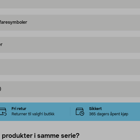
 faresymboler
er
)
Fri retur
Sikkert
Returner til valgfri butikk
365 dagers åpent kjøp
e produkter i samme serie?