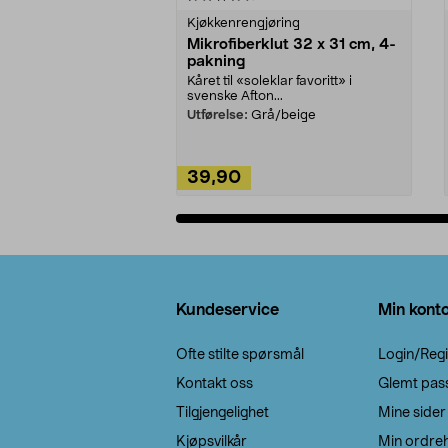
Kjøkkenrengjøring
Mikrofiberklut 32 x 31 cm, 4-
pakning
Kåret til «soleklar favoritt» i
svenske Afton...
Utførelse:
Grå/beige
39,90
Legg i handlekurv
Bunntekst
Kundeservice
Min kont
Ofte stilte spørsmål
Login/Regi
Kontakt oss
Glemt pas
Tilgjengelighet
Mine sider
Kjøpsvilkår
Min ordreh