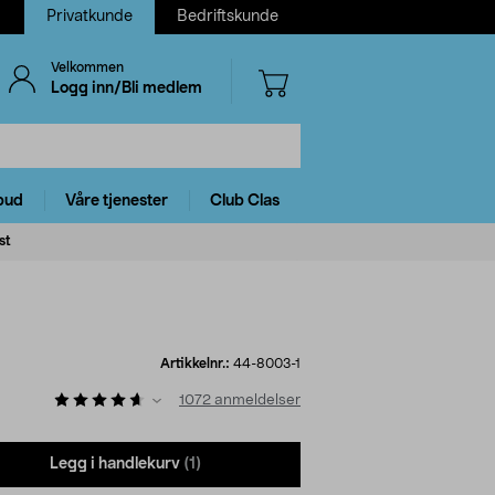
Privatkunde
Bedriftskunde
Velkommen
Logg inn/Bli medlem
bud
Våre tjenester
Club Clas
st
Artikkelnr.:
44-8003-1
1072
anmeldelser
Legg i handlekurv
(1)