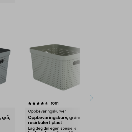
4.5 av 5 stjerner
anmeldelser
4.5
1061
3
Oppbevaringskurver
Oppbevaring
 grå,
Oppbevaringskurv, grønn,
Oppbevarin
resirkulert plast
grønn, resir
Lag deg din egen spesielle
Lag deg din e