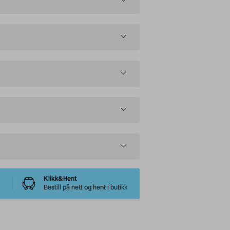
Klikk&Hent
Bestill på nett og hent i butikk