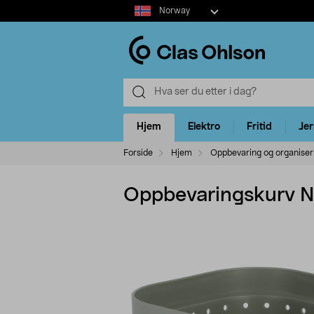
Select
Norway
market
Hjem
Elektro
Fritid
Je
Forside
Hjem
Oppbevaring og organiser
Oppbevaringskurv Nea