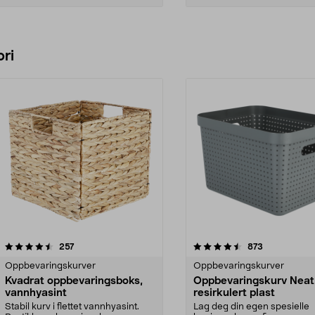
Legg i handlekurv
Legg i handlekurv
ri
4.5 av 5 stjerner
anmeldelser
4.5 av 5 stjerner
anmeldelser
257
873
Oppbevaringskurver
Oppbevaringskurver
Kvadrat oppbevaringsboks,
Oppbevaringskurv Neat,
vannhyasint
resirkulert plast
Stabil kurv i flettet vannhyasint.
Lag deg din egen spesielle