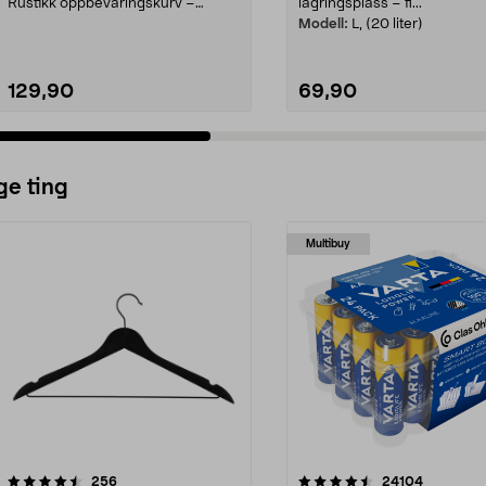
Rustikk oppbevaringskurv –
lagringsplass – fi...
størrelsetilpasset...
Modell:
L, (20 liter)
129,90
69,90
ge ting
Multibuy
4.5av 5 stjerner
anmeldelser
4.5av 5 stjerner
anmeldels
256
24104