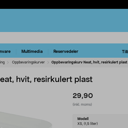
rnvare
Multimedia
Reservedeler
Til
ing
Oppbevaringskurver
Oppbevaringskurv Neat, hvit, resirkulert plast
t, hvit, resirkulert plast
29,90
(inkl. moms)
Select
Modell
variant
XS, (1,5 liter)