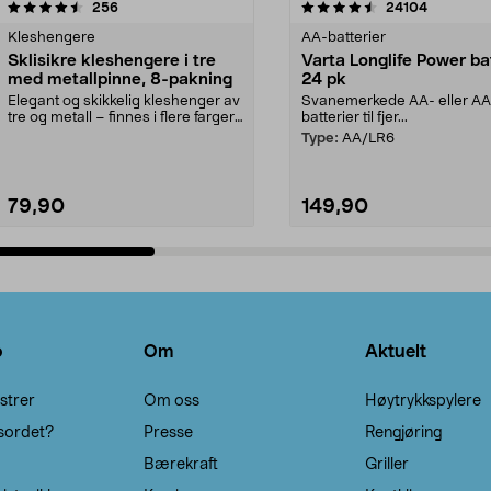
4.5av 5 stjerner
anmeldelser
4.5av 5 stjerner
anmeldels
256
24104
Kleshengere
AA-batterier
Sklisikre kleshengere i tre
Varta Longlife Power ba
med metallpinne, 8-pakning
24 pk
Elegant og skikkelig kleshenger av
Svanemerkede AA- eller A
tre og metall – finnes i flere farger.
batterier til fjer...
Kleshe...
Type:
AA/LR6
79,90
149,90
Legg i handlekurv
Legg i handlekurv
o
Om
Aktuelt
strer
Om oss
Høytrykkspylere
sordet?
Presse
Rengjøring
Bærekraft
Griller