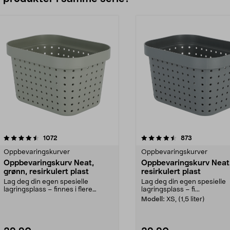
4.5av 5 stjerner
anmeldelser
anmeldelser
1072
873
Oppbevaringskurver
Oppbevaringskurver
Oppbevaringskurv Neat,
Oppbevaringskurv Neat,
grønn, resirkulert plast
resirkulert plast
Lag deg din egen spesielle
Lag deg din egen spesielle
lagringsplass – finnes i flere
lagringsplass – fi...
størrelser og farger. ...
Modell:
XS, (1,5 liter)