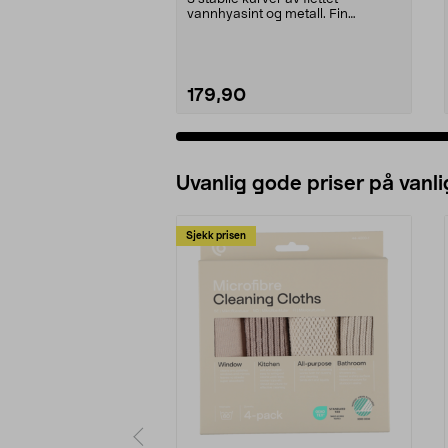
vannhyasint og metall. Fin
innredningsdetalj til de ...
179,90
Uvanlig gode priser på vanli
Sjekk prisen