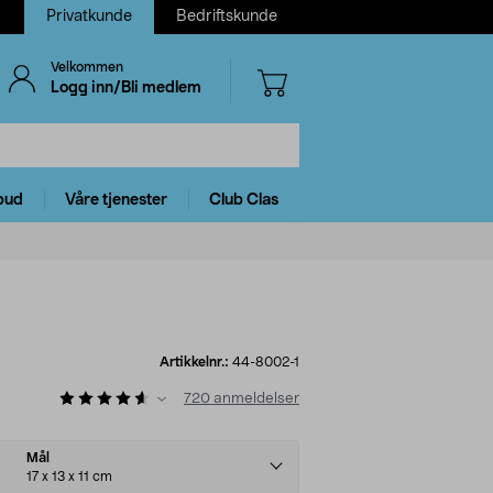
Privatkunde
Bedriftskunde
Velkommen
Logg inn/Bli medlem
bud
Våre tjenester
Club Clas
Artikkelnr.:
44-8002-1
720
anmeldelser
Mål
17 x 13 x 11 cm