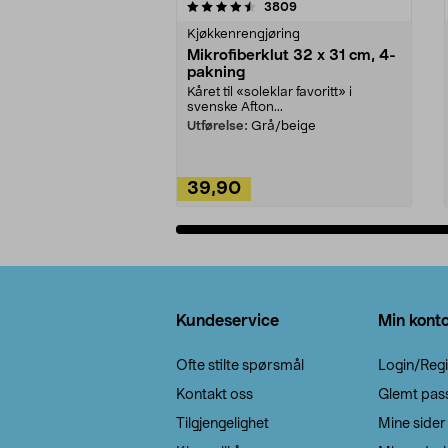
5av 5 stjerner
4.5av 5 stjerner
anmeldelser
3809
Kjøkkenrengjøring
Mikrofiberklut 32 x 31 cm, 4-
pakning
Kåret til «soleklar favoritt» i
svenske Afton...
Utførelse:
Grå/beige
39,90
Legg i handlekurv
Bunntekst
Kundeservice
Min kont
Ofte stilte spørsmål
Login/Regi
Kontakt oss
Glemt pas
Tilgjengelighet
Mine sider