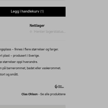
Legg i handlekurv
(1)
Nettlager
Henter lagerstatus...
gsplass – finnes i flere størrelser og farger.
t plast – produsert i Sverige.
e størrelser oppi hverandre.
n på barnerommet, badet eller vaskerommet.
tort og smått.
Clas Ohlson
-
Se alle produktene