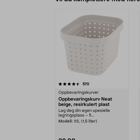
5av 5 stjerner
4.5av 5 stjerner
anmeldelser
570
Oppbevaringskurver
Oppbevaringskurv Neat
beige, resirkulert plast
Lag deg din egen spesielle
lagringsplass – fi...
Modell:
XS, (1,5 liter)