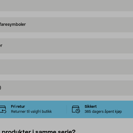
 faresymboler
er
)
Fri retur
Sikkert
Returner til valgfri butikk
365 dagers åpent kjøp
e produkter i samme serie?