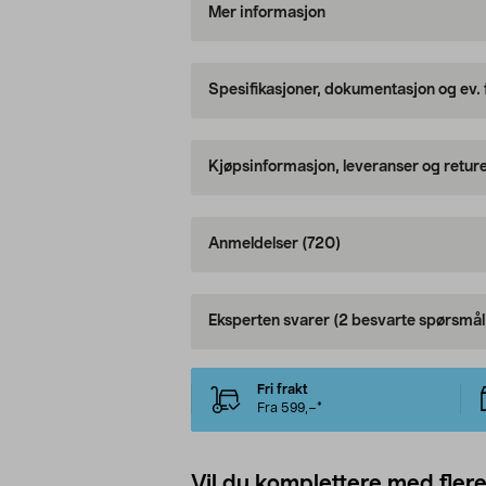
Mer informasjon
Spesifikasjoner, dokumentasjon og ev.
Kjøpsinformasjon, leveranser og retur
Anmeldelser
(720)
Eksperten svarer
(2 besvarte spørsmål
Fri frakt
Fra 599,–*
Vil du komplettere med fler