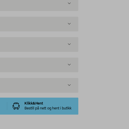
Klikk&Hent
Bestill på nett og hent i butikk