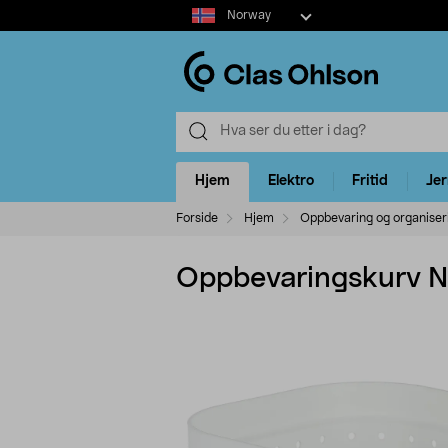
Select
Norway
market
Hjem
Elektro
Fritid
Je
Forside
Hjem
Oppbevaring og organiser
Oppbevaringskurv Nea