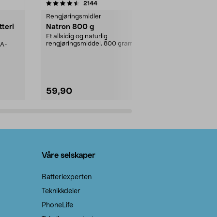
er
4.0av 5 stjerner
anmeldelser
4.5
2144
4
Rengjøringsmidler
Levende lys
tteri
Natron 800 g
Telys, 50 st
Et allsidig og naturlig
100 % stearin.
rengjøringsmiddel. 800 gram
AA-
natron – til rengjøring både...
59,90
69,90
Legg i handlekurv
Legg 
Våre selskaper
Batteriexperten
Teknikkdeler
PhoneLife