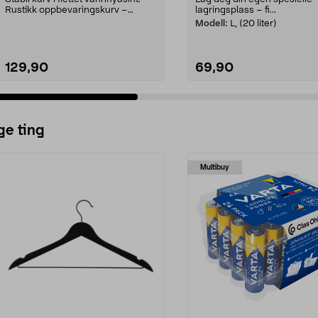
Rustikk oppbevaringskurv –
lagringsplass – fi...
størrelsetilpasset...
Modell:
L, (20 liter)
129,90
69,90
ge ting
Multibuy