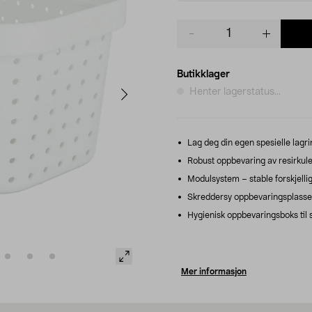
Product
quantity
Butikklager
Henter lagerstatus...
Lag deg din egen spesielle lagrin
Robust oppbevaring av resirkuler
Modulsystem – stable forskjellig
Skreddersy oppbevaringsplasse
Hygienisk oppbevaringsboks til s
Mer informasjon