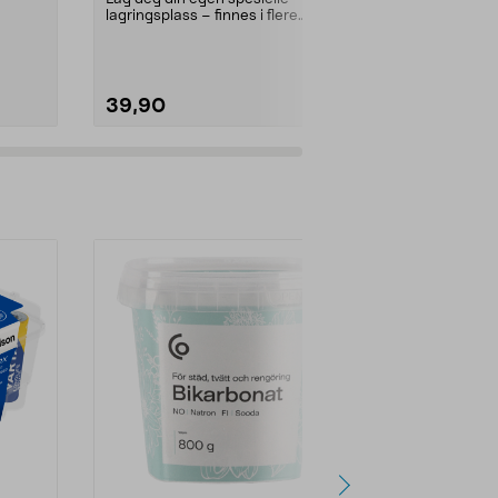
lagringsplass – finnes i flere
lagringsplass 
størrelser og farger. ...
størrelser og f
39,90
69,90