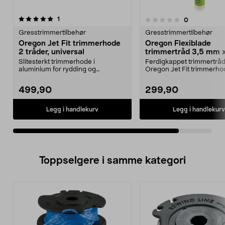
anmeldelser
1
anmeldelser
0
0.0 av 5 stjerner
Gresstrimmertilbehør
Gresstrimmertilbehør
Oregon Jet Fit trimmerhode
Oregon Flexiblade
2 tråder, universal
trimmertråd 3,5 mm 
cm, 20-pakning
Slitesterkt trimmerhode i
Ferdigkappet trimmertråd
aluminium for rydding og
Oregon Jet Fit trimmerho
trimming. Oregon Jet Fit trim...
Oregon Flexiblade trimm..
499,90
299,90
Legg i handlekurv
Legg i handlekurv
Toppselgere i samme kategori