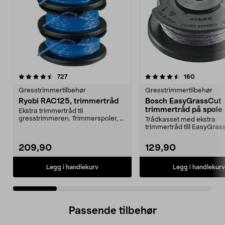
4.5 av 5 stjerner
anmeldelser
3.5 av 5 stjerner
anmeldels
727
160
Gresstrimmertilbehør
Gresstrimmertilbehør
Ryobi RAC125, trimmertråd
Bosch EasyGrassCut
trimmertråd på spole
Ekstra trimmertråd til
gresstrimmeren. Trimmerspoler, 3
Trådkasset med ekstra
stk. Passer til alle Ryo...
trimmertråd till EasyGras
EasyGrassCut 26, EasyGra
209,90
129,90
Legg i handlekurv
Legg i handlekurv
Passende tilbehør