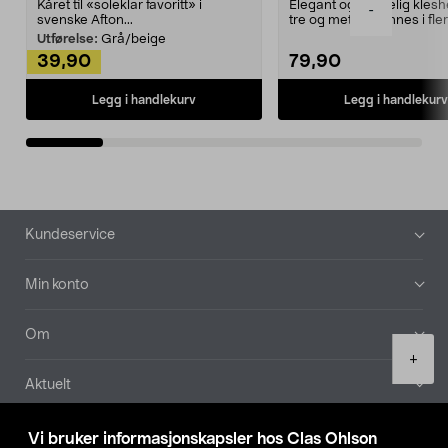
Kåret til «soleklar favoritt» i
Elegant og skikkelig kles
-
svenske Afton...
tre og metall – finnes i fle
Kleshe...
Utførelse:
Grå/beige
39,90
79,90
Legg i handlekurv
Legg i handlekurv
Bunntekst
Kundeservice
Min konto
Om
Product
+
quantity
Aktuelt
Våre selskaper
Vi bruker informasjonskapsler hos Clas Ohlson