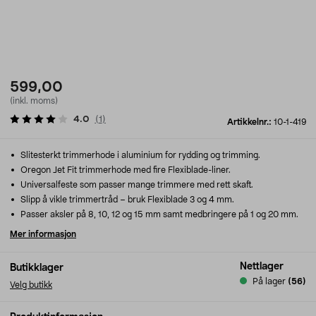
599,00
(inkl. moms)
4.0
(
1
)
Artikkelnr.:
10-1-419
Slitesterkt trimmerhode i aluminium for rydding og trimming.
Oregon Jet Fit trimmerhode med fire Flexiblade-liner.
Universalfeste som passer mange trimmere med rett skaft.
Slipp å vikle trimmertråd – bruk Flexiblade 3 og 4 mm.
Passer aksler på 8, 10, 12 og 15 mm samt medbringere på 1 og 20 mm.
Mer informasjon
Nettlager
Butikklager
På lager
(56)
Velg butikk