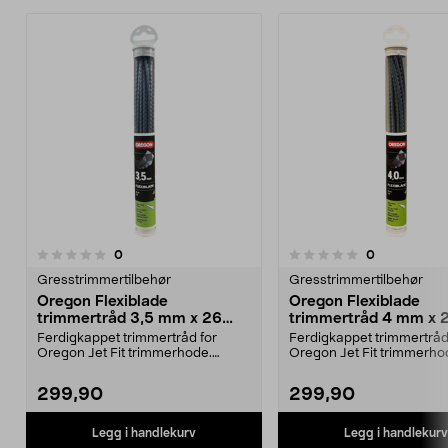
anmeldelser
anmeldelser
0
0
0.0 av 5 stjerner
Gresstrimmertilbehør
Gresstrimmertilbehør
Oregon Flexiblade
Oregon Flexiblade
trimmertråd 3,5 mm x 26
trimmertråd 4 mm x 
cm, 20-pakning
20-pakning
Ferdigkappet trimmertråd for
Ferdigkappet trimmertråd
Oregon Jet Fit trimmerhode.
Oregon Jet Fit trimmerho
Oregon Flexiblade trimm...
Oregon Flexiblade trimm..
299,90
299,90
Legg i handlekurv
Legg i handlekurv