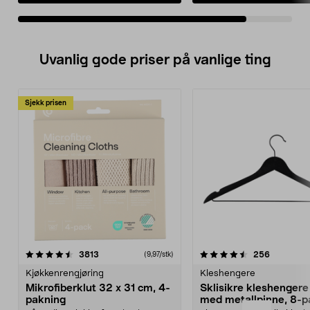
Uvanlig gode priser på vanlige ting
Sjekk prisen
4.5av 5 stjerner
anmeldelser
4.5av 5 stjerner
anmeldels
3813
256
(9,97/stk)
Kjøkkenrengjøring
Kleshengere
Mikrofiberklut 32 x 31 cm, 4-
Sklisikre kleshengere 
pakning
med metallpinne, 8-p