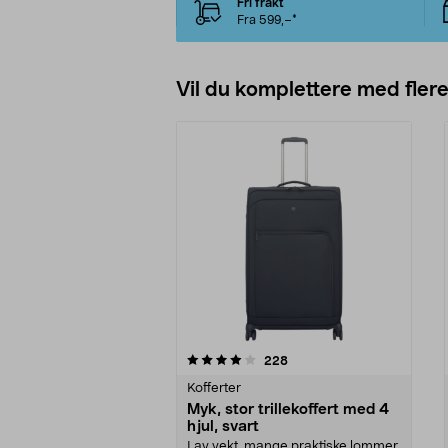
Fri frakt
Fra 599,–*
Vil du komplettere med fler
0av 5 stjerner
4.5av 5 stjerner
anmeldelser
228
Kofferter
Myk, stor trillekoffert med 4
hjul, svart
Lav vekt, mange praktiske lommer