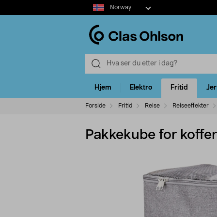
Select
Norway
market
Hjem
Elektro
Fritid
Je
Forside
Fritid
Reise
Reiseeffekter
Pakkekube for koffer