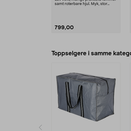
samt roterbare hjul. Myk, stor
koffert med 4 hj...
799,00
Legg i handlekurv
Toppselgere i samme katego