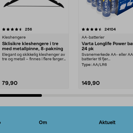
4.5av 5 stjerner
anmeldelser
4.5av 5 stjerner
anmeldels
256
24104
Kleshengere
AA-batterier
Sklisikre kleshengere i tre
Varta Longlife Power ba
med metallpinne, 8-pakning
24 pk
Elegant og skikkelig kleshenger av
Svanemerkede AA- eller A
tre og metall – finnes i flere farger.
batterier til fjer...
Kleshe...
Type:
AA/LR6
79,90
149,90
Legg i handlekurv
Legg i handlekurv
o
Om
Aktuelt