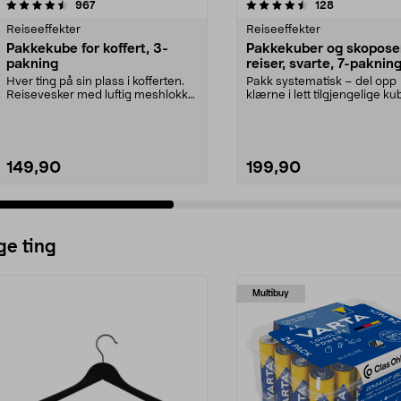
4.5 av 5 stjerner
anmeldelser
4.5 av 5 stjerner
anmeldelser
967
128
Reiseeffekter
Reiseeffekter
Pakkekube for koffert, 3-
Pakkekuber og skoposer
pakning
reiser, svarte, 7-paknin
Hver ting på sin plass i kofferten.
Pakk systematisk – del opp
Reisevesker med luftig meshlokk
klærne i lett tilgjengelige kub
og glidelås....
kofferten. Reiseo...
149,90
199,90
ge ting
Multibuy