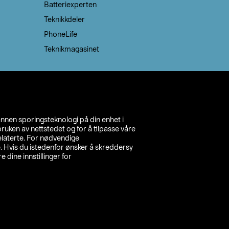
Batteriexperten
Teknikkdeler
PhoneLife
Teknikmagasinet
annen sporingsteknologi på din enhet i
ruken av nettstedet og for å tilpasse våre
relaterte. For nødvendige
. Hvis du istedenfor ønsker å skreddersy
e dine innstillinger for
inn din butikk