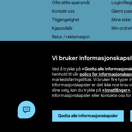
Ofte stilte spørsmål
Login/Regi
Kontakt oss
Glemt pas
Tilgjengelighet
Mine sider
Kjøpsvilkår
Min ordreh
Retur / reklamasjon
EE-avfall
Cookie policy
Vi bruker informasjonskapsl
Leveringsalternativ
Ved å trykke på
«Godta alle informasjons
henhold til vår
policy for informasjonskap
markedsføringstiltak. Vi bruker fire typer
informasjonskapsler er det ikke noe krav 
dine valg, kan du trykke på
«Innstillinger»
informasjonskapsler eller kontakte oss for 
© 2026 Clas Oh
Godta alle informasjonskapsler