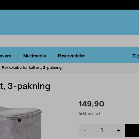
rnvare
Multimedia
Reservedeler
Til
Pakkekube for koffert, 3-pakning
t, 3-pakning
149,90
(inkl. moms)
Product
quantity