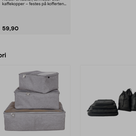
kaffekopper – festes på koffertens
håndtak. F...
59,90
Legg i handlekurv
ri