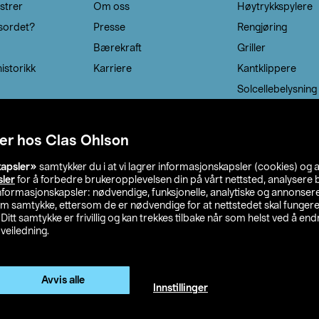
strer
Om oss
Høytrykkspylere
sordet?
Presse
Rengjøring
Bærekraft
Griller
istorikk
Karriere
Kantklippere
Solcellebelysning
er hos Clas Ohlson
kapsler»
samtykker du i at vi lagrer informasjonskapsler (cookies) og 
sler
for å forbedre brukeropplevelsen din på vårt nettsted, analysere b
 informasjonskapsler: nødvendige, funksjonelle, analytiske og annonse
om samtykke, ettersom de er nødvendige for at nettstedet skal fungere
. Ditt samtykke er frivillig og kan trekkes tilbake når som helst ved å endr
veiledning.
lson
Privacy statement
Medlemsvilkår
Kjøpsvilkår
F
Endre til priser ekskl. moms
Avvis alle
Innstillinger