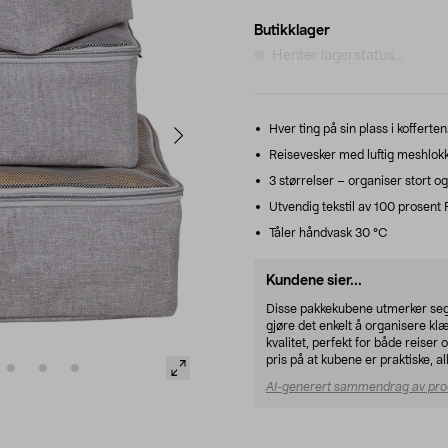
Butikklager
Henter lagerstatus...
Hver ting på sin plass i kofferten
Reisevesker med luftig meshlokk 
3 størrelser – organiser stort og
Utvendig tekstil av 100 prosent R
Tåler håndvask 30 °C
Kundene sier...
Disse pakkekubene utmerker seg m
gjøre det enkelt å organisere kl
kvalitet, perfekt for både reis
pris på at kubene er praktiske, a
AI-generert sammendrag av pro