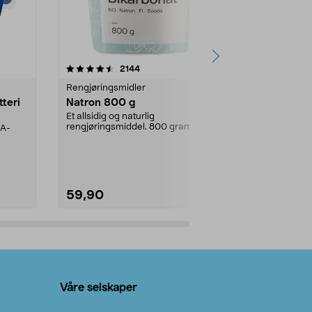
er
4.0av 5 stjerner
anmeldelser
4.5
2144
4
Rengjøringsmidler
Levende lys
tteri
Natron 800 g
Telys steari
prosent ste
Et allsidig og naturlig
rengjøringsmiddel. 800 gram
AA-
100 % stearin
natron – til rengjøring både...
råvarer. Produ
brenner med e
59,90
69,90
Legg i handlekurv
Legg 
Våre selskaper