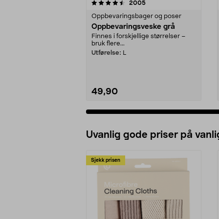
5 av 5 stjerner
4.5 av 5 stjerner
anmeldelser
2005
Oppbevaringsbager og poser
Oppbevaringsveske grå
Finnes i forskjellige størrelser –
bruk flere...
Utførelse:
L
49,90
Uvanlig gode priser på vanli
Sjekk prisen