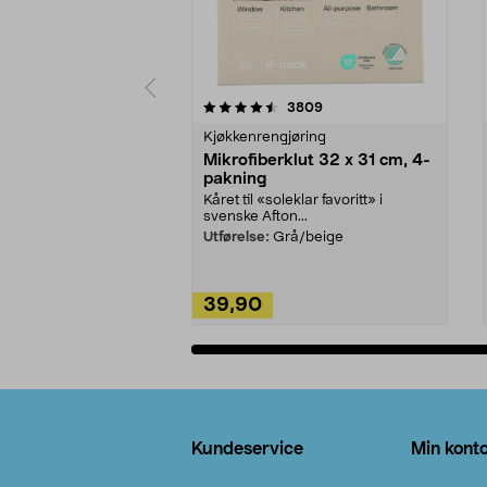
5av 5 stjerner
4.5av 5 stjerner
anmeldelser
3809
Kjøkkenrengjøring
Mikrofiberklut 32 x 31 cm, 4-
pakning
Kåret til «soleklar favoritt» i
svenske Afton...
Utførelse:
Grå/beige
39,90
Legg i handlekurv
Bunntekst
Kundeservice
Min kont