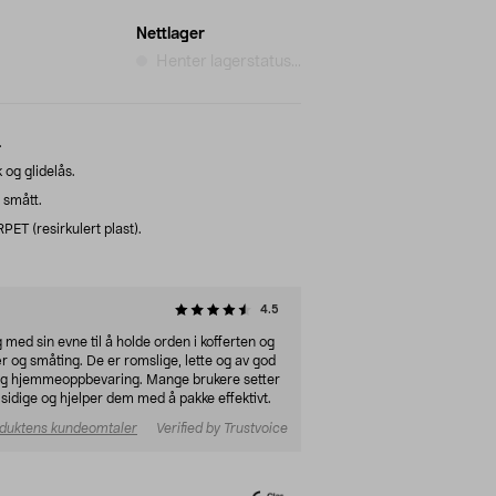
Nettlager
Henter lagerstatus...
.
og glidelås.
 smått.
PET (resirkulert plast).
4.5
ed sin evne til å holde orden i kofferten og
ær og småting. De er romslige, lette og av god
er og hjemmeoppbevaring. Mange brukere setter
llsidige og hjelper dem med å pakke effektivt.
duktens kundeomtaler
Verified by Trustvoice