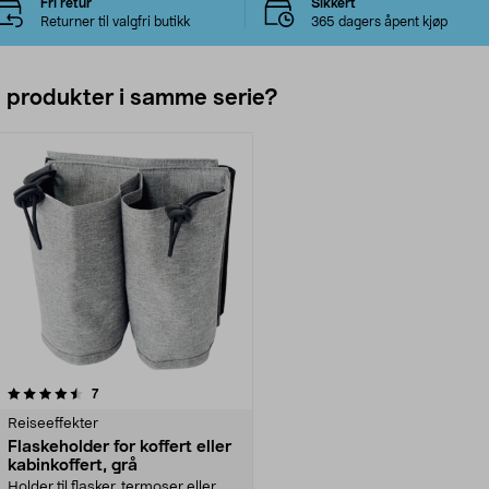
Fri retur
Sikkert
Returner til valgfri butikk
365 dagers åpent kjøp
e produkter i samme serie?
anmeldelser
7
Reiseeffekter
Flaskeholder for koffert eller
kabinkoffert, grå
Holder til flasker, termoser eller