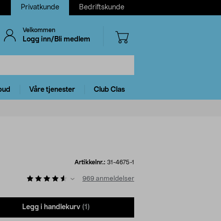
Privatkunde
Bedriftskunde
Velkommen
Logg inn/Bli medlem
bud
Våre tjenester
Club Clas
Artikkelnr.:
31-4675-1
969
anmeldelser
Legg i handlekurv
(1)