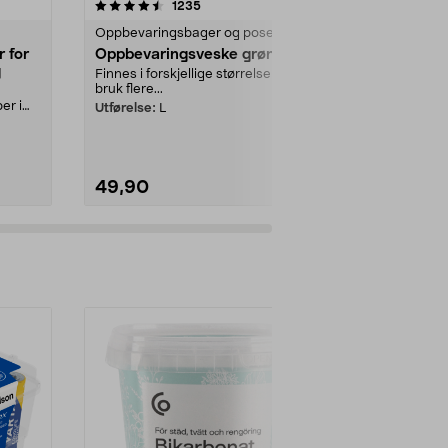
4.5 av 5 stjerner
anmeldelser
4.5
1235
1
Oppbevaringsbager og poser
Oppbevarings
 for
Oppbevaringsveske grønn
Oppbevarin
g
Finnes i forskjellige størrelser –
Finnes i forsk
bruk flere...
bruk flere...
er i
Utførelse:
L
Utførelse:
M
49,90
39,90